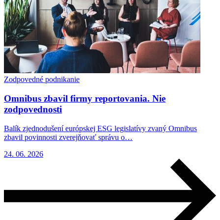
Zodpovedné podnikanie
Omnibus zbavil firmy reportovania. Nie
zodpovednosti
Balík zjednodušení európskej ESG legislatívy zvaný Omnibus
zbavil povinnosti zverejňovať správu o…
24. 06. 2026