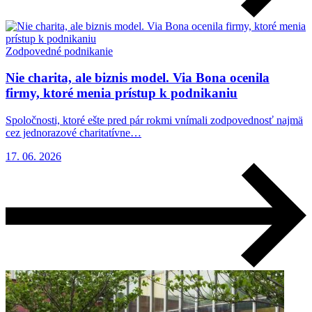
Zodpovedné podnikanie
Nie charita, ale biznis model. Via Bona ocenila
firmy, ktoré menia prístup k podnikaniu
Spoločnosti, ktoré ešte pred pár rokmi vnímali zodpovednosť najmä
cez jednorazové charitatívne…
17. 06. 2026