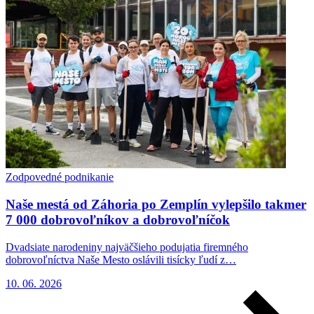
Zodpovedné podnikanie
Naše mestá od Záhoria po Zemplín vylepšilo takmer
7 000 dobrovoľníkov a dobrovoľníčok
Dvadsiate narodeniny najväčšieho podujatia firemného
dobrovoľníctva Naše Mesto oslávili tisícky ľudí z…
10. 06. 2026