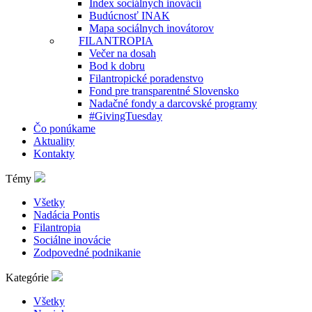
Index sociálnych inovácií
Budúcnosť INAK
Mapa sociálnych inovátorov
FILANTROPIA
Večer na dosah
Bod k dobru
Filantropické poradenstvo
Fond pre transparentné Slovensko
Nadačné fondy a darcovské programy
#GivingTuesday
Čo ponúkame
Aktuality
Kontakty
Témy
Všetky
Nadácia Pontis
Filantropia
Sociálne inovácie
Zodpovedné podnikanie
Kategórie
Všetky