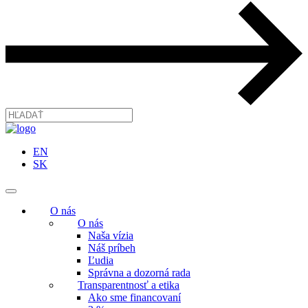
EN
SK
O nás
O nás
Naša vízia
Náš príbeh
Ľudia
Správna a dozorná rada
Transparentnosť a etika
Ako sme financovaní