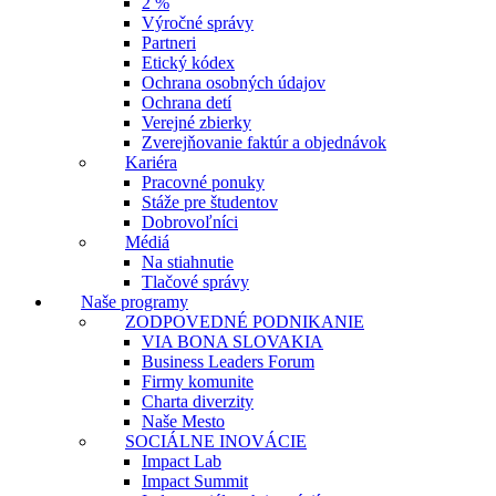
2 %
Výročné správy
Partneri
Etický kódex
Ochrana osobných údajov
Ochrana detí
Verejné zbierky
Zverejňovanie faktúr a objednávok
Kariéra
Pracovné ponuky
Stáže pre študentov
Dobrovoľníci
Médiá
Na stiahnutie
Tlačové správy
Naše programy
ZODPOVEDNÉ PODNIKANIE
VIA BONA SLOVAKIA
Business Leaders Forum
Firmy komunite
Charta diverzity
Naše Mesto
SOCIÁLNE INOVÁCIE
Impact Lab
Impact Summit