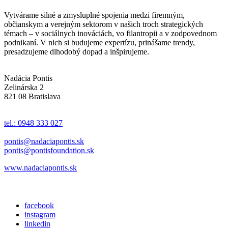
Vytvárame silné a zmysluplné spojenia medzi firemným,
občianskym a verejným sektorom v našich troch strategických
témach – v sociálnych inováciách, vo filantropii a v zodpovednom
podnikaní. V nich si budujeme expertízu, prinášame trendy,
presadzujeme dlhodobý dopad a inšpirujeme.
Nadácia Pontis
Zelinárska 2
821 08 Bratislava
tel.: 0948 333 027
pontis@nadaciapontis.sk
pontis@pontisfoundation.sk
www.nadaciapontis.sk
facebook
instagram
linkedin