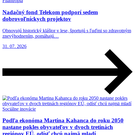
Filantropia
Nadačný fond Telekom podporí sedem
dobrovoľníckych projektov
Obnovujú historický kláštor v lese, športujú s ľuďmi so zdravotným
znevýhodnením, pomáhajú…
31. 07. 2026
Sociálne inovácie
Podľa ekonóma Martina Kahanca do roku 2050
nastane pokles obyvateľov v dvoch tretinách
regiónov EÚ, odísť chcú najmä mladí