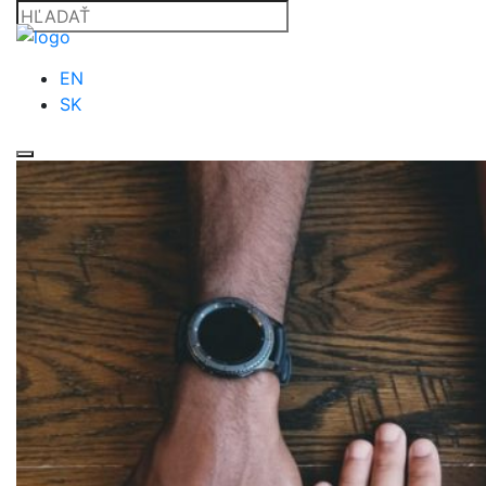
EN
SK