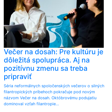
Večer na dosah: Pre kultúru je
dôležitá spolupráca. Aj na
pozitívnu zmenu sa treba
pripraviť
Séria neformálnych spoločenských večerov o silných
filantropických príbehoch pokračuje pod novým
názvom Večer na dosah. Októbrovému podujatiu
dominoval vzťah filantropie…