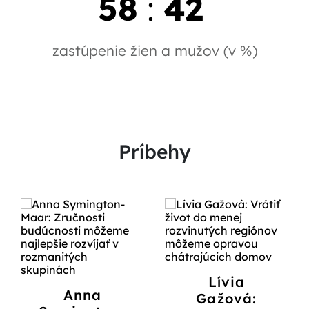
58
:
42
zastúpenie žien a mužov (v %)
Príbehy
Lívia
Anna
Gažová: