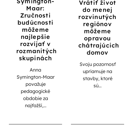
Symington-
Vrátiť život
Maar:
do menej
Zručnosti
rozvinutých
budúcnosti
regiónov
môžeme
môžeme
najlepšie
opravou
rozvíjať v
chátrajúcich
rozmanitých
domov
skupinách
Svoju pozornosť
Anna
upriamuje na
Symington-Maar
stavby, ktoré
považuje
sú…
pedagogické
obdobie za
najťažší,…