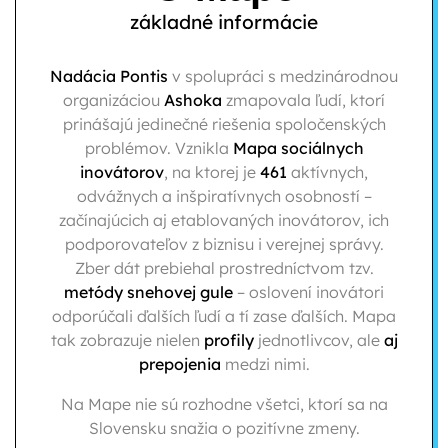
základné informácie
Nadácia Pontis
v spolupráci s medzinárodnou
organizáciou
Ashoka
zmapovala ľudí, ktorí
prinášajú jedinečné riešenia spoločenských
problémov. Vznikla
Mapa
sociálnych
inovátorov
, na ktorej je
461
aktívnych,
odvážnych a inšpiratívnych osobností –
začínajúcich aj etablovaných inovátorov, ich
podporovateľov z biznisu i verejnej správy.
Zber dát prebiehal prostredníctvom tzv.
metódy snehovej gule
– oslovení inovátori
odporúčali ďalších ľudí a tí zase ďalších. Mapa
tak zobrazuje
nielen
profily
jednotlivcov, ale
aj
prepojenia
medzi nimi.
Na Mape nie sú rozhodne všetci, ktorí sa na
Slovensku snažia o pozitívne zmeny.