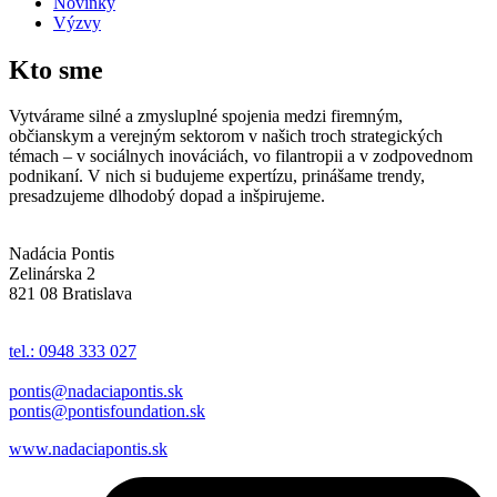
Novinky
Výzvy
Kto sme
Vytvárame silné a zmysluplné spojenia medzi firemným,
občianskym a verejným sektorom v našich troch strategických
témach – v sociálnych inováciách, vo filantropii a v zodpovednom
podnikaní. V nich si budujeme expertízu, prinášame trendy,
presadzujeme dlhodobý dopad a inšpirujeme.
Nadácia Pontis
Zelinárska 2
821 08 Bratislava
tel.: 0948 333 027
pontis@nadaciapontis.sk
pontis@pontisfoundation.sk
www.nadaciapontis.sk