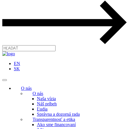
EN
SK
O nás
O nás
Naša vízia
Náš príbeh
Ľudia
Správna a dozorná rada
Transparentnosť a etika
Ako sme financovaní