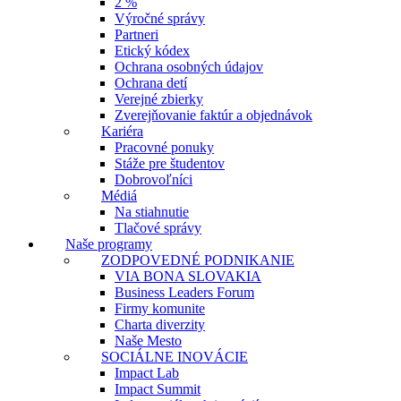
2 %
Výročné správy
Partneri
Etický kódex
Ochrana osobných údajov
Ochrana detí
Verejné zbierky
Zverejňovanie faktúr a objednávok
Kariéra
Pracovné ponuky
Stáže pre študentov
Dobrovoľníci
Médiá
Na stiahnutie
Tlačové správy
Naše programy
ZODPOVEDNÉ PODNIKANIE
VIA BONA SLOVAKIA
Business Leaders Forum
Firmy komunite
Charta diverzity
Naše Mesto
SOCIÁLNE INOVÁCIE
Impact Lab
Impact Summit