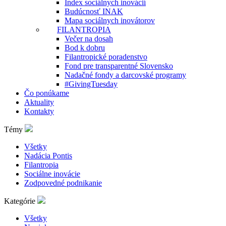
Index sociálnych inovácií
Budúcnosť INAK
Mapa sociálnych inovátorov
FILANTROPIA
Večer na dosah
Bod k dobru
Filantropické poradenstvo
Fond pre transparentné Slovensko
Nadačné fondy a darcovské programy
#GivingTuesday
Čo ponúkame
Aktuality
Kontakty
Témy
Všetky
Nadácia Pontis
Filantropia
Sociálne inovácie
Zodpovedné podnikanie
Kategórie
Všetky