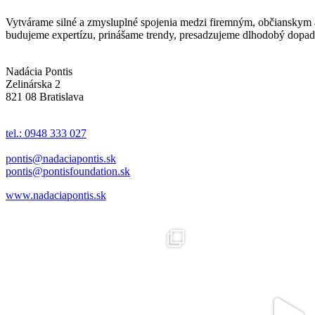
Vytvárame silné a zmysluplné spojenia medzi firemným, občianskym a 
budujeme expertízu, prinášame trendy, presadzujeme dlhodobý dopad 
Nadácia Pontis
Zelinárska 2
821 08 Bratislava
tel.: 0948 333 027
pontis@nadaciapontis.sk
pontis@pontisfoundation.sk
www.nadaciapontis.sk