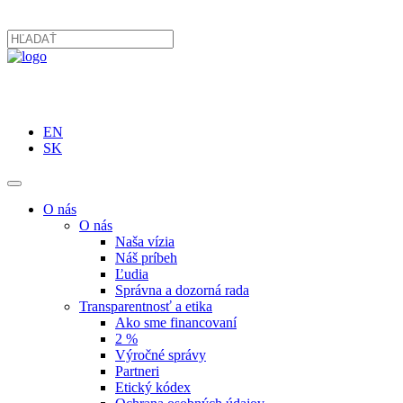
EN
SK
O nás
O nás
Naša vízia
Náš príbeh
Ľudia
Správna a dozorná rada
Transparentnosť a etika
Ako sme financovaní
2 %
Výročné správy
Partneri
Etický kódex