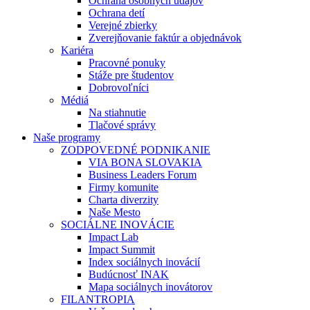
Ochrana osobných údajov
Ochrana detí
Verejné zbierky
Zverejňovanie faktúr a objednávok
Kariéra
Pracovné ponuky
Stáže pre študentov
Dobrovoľníci
Médiá
Na stiahnutie
Tlačové správy
Naše programy
ZODPOVEDNÉ PODNIKANIE
VIA BONA SLOVAKIA
Business Leaders Forum
Firmy komunite
Charta diverzity
Naše Mesto
SOCIÁLNE INOVÁCIE
Impact Lab
Impact Summit
Index sociálnych inovácií
Budúcnosť INAK
Mapa sociálnych inovátorov
FILANTROPIA