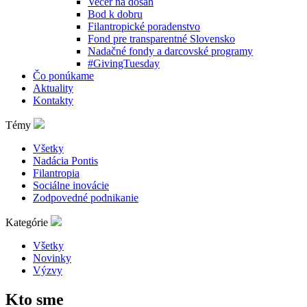
Večer na dosah
Bod k dobru
Filantropické poradenstvo
Fond pre transparentné Slovensko
Nadačné fondy a darcovské programy
#GivingTuesday
Čo ponúkame
Aktuality
Kontakty
Témy
Všetky
Nadácia Pontis
Filantropia
Sociálne inovácie
Zodpovedné podnikanie
Kategórie
Všetky
Novinky
Výzvy
Kto sme