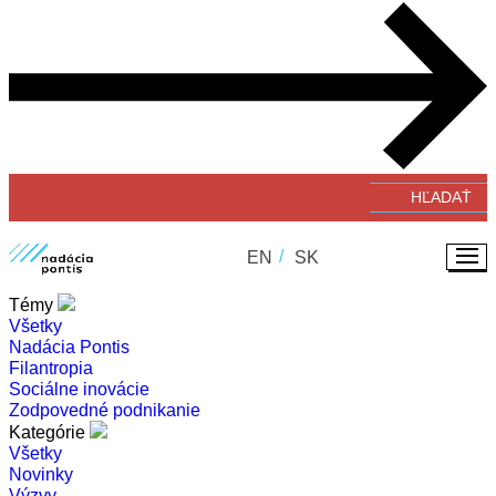
Verejné zbierky
#GivingTuesday
Zverejňovanie faktúr a objednávok
EN
SK
Témy
Všetky
Nadácia Pontis
Filantropia
Sociálne inovácie
Zodpovedné podnikanie
Kategórie
Všetky
Novinky
Výzvy