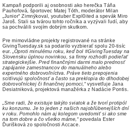
Kampaň podporili aj osobnosti ako herečka Táňa
Pauhofová, športovec Matej Tóth, moderátor Milan
„Junior“ Zimnýkoval, youtuber Expl0ited a spevák Miro
Jaroš. Stali sa tvárou tohto ročníka a vyzývali ľudí, aby
sa pochválili svojím dobrým skutkom.
Pre mimovládne projekty registrované na stránke
GivingTuesday.sk sa podarilo vyzbierať spolu 20-tisíc
eur.
„Oproti minulému roku, keď bol #GivingTuesday na
Slovensku úplnou novinkou, sa firmy rozhodli podieľať
strategickejšie. Pred finančnými darmi malo prednosť
zapájanie zamestnancov do manuálneho alebo
expertného dobrovoľníctva. Práve tieto prepojenia
scitlivujú spoločnosť a často sa preklopia do dlhodobej
dobrovoľníckej či finančnej pomoci,“
vysvetľuje Jana
Desiatniková, projektová manažérka z Nadácie Pontis.
„Sme radi, že existuje takýto sviatok a že tvorí protipól
ku konzumu. Je to jeden z našich najobľúbenejších dní
v roku. Pomohlo nám aj kolegom uvedomiť si ako sme
na tom dobre a čo všetko máme,“
povedala Ester
Ďurišková zo spoločnosti Accace.