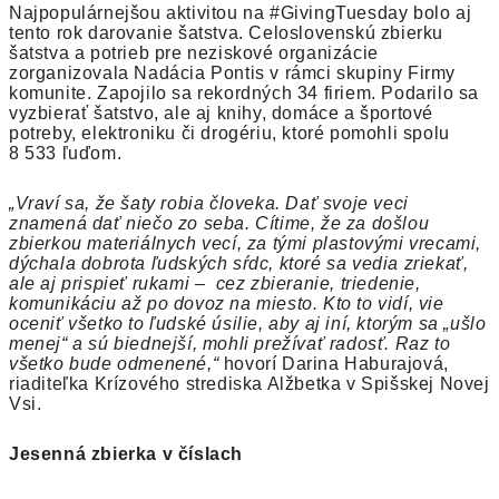
Najpopulárnejšou aktivitou na #GivingTuesday bolo aj
tento rok darovanie šatstva. Celoslovenskú zbierku
šatstva a potrieb pre neziskové organizácie
zorganizovala Nadácia Pontis v rámci skupiny Firmy
komunite. Zapojilo sa rekordných 34 firiem. Podarilo sa
vyzbierať šatstvo, ale aj knihy, domáce a športové
potreby, elektroniku či drogériu, ktoré pomohli spolu
8 533 ľuďom.
„Vraví sa, že šaty robia človeka. Dať svoje veci
znamená dať niečo zo seba. Cítime, že za došlou
zbierkou materiálnych vecí, za tými plastovými vrecami,
dýchala dobrota ľudských sŕdc, ktoré sa vedia zriekať,
ale aj prispieť rukami – cez zbieranie, triedenie,
komunikáciu až po dovoz na miesto. Kto to vidí, vie
oceniť všetko to ľudské úsilie, aby aj iní, ktorým sa „ušlo
menej“ a sú biednejší, mohli prežívať radosť. Raz to
všetko bude odmenené,“
hovorí Darina Haburajová,
riaditeľka Krízového strediska Alžbetka v Spišskej Novej
Vsi.
Jesenná zbierka v číslach