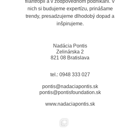
filantropii a v zodpovednom podnikaní. V
nich si budujeme expertízu, prinášame
trendy, presadzujeme dlhodobý dopad a
inšpirujeme.
Nadácia Pontis
Zelinárska 2
821 08 Bratislava
tel.: 0948 333 027
pontis@nadaciapontis.sk
pontis@pontisfoundation.sk
www.nadaciapontis.sk