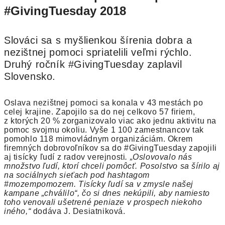
#GivingTuesday 2018
Slováci sa s myšlienkou šírenia dobra a
nezištnej pomoci spriatelili veľmi rýchlo.
Druhý ročník #GivingTuesday zaplavil
Slovensko.
Oslava nezištnej pomoci sa konala v 43 mestách po
celej krajine. Zapojilo sa do nej celkovo 57 firiem,
z ktorých 20 % zorganizovalo viac ako jednu aktivitu na
pomoc svojmu okoliu. Vyše 1 100 zamestnancov tak
pomohlo 118 mimovládnym organizáciám. Okrem
firemných dobrovoľníkov sa do #GivingTuesday zapojili
aj tisícky ľudí z radov verejnosti
. „Oslovovalo nás
množstvo ľudí, ktorí chceli pomôcť. Posolstvo sa šírilo aj
na sociálnych sieťach pod hashtagom
#mozempomozem. Tisícky ľudí sa v zmysle našej
kampane „chválilo“, čo si dnes nekúpili, aby namiesto
toho venovali ušetrené peniaze v prospech niekoho
iného,“
dodáva J. Desiatniková.