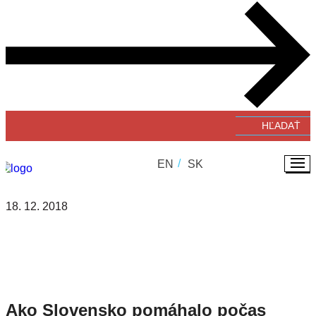
Verejné zbierky
#GivingTuesday
Zverejňovanie faktúr a objednávok
EN
SK
18. 12. 2018
NADÁCIA PONTIS
Ako Slovensko pomáhalo počas