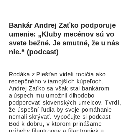
Bankár Andrej Zaťko podporuje
umenie: „Kluby mecénov sú vo
svete bežné. Je smutné, že u nás
nie.“ (podcast)
Rodáka z Piešťan videli rodičia ako
recepčného v tamojších kúpeľoch.
Andrej Zaťko sa však stal bankárom
a úspech mu umožnil dlhodobo
podporovať slovenských umelcov. Tvrdí,
že úspešní ľudia by svoje pomáhanie
nemali skrývať. Vypočujte si podcast
Bod k dobru, v ktorom prinášame
príbehy filantropov a filantropiek a