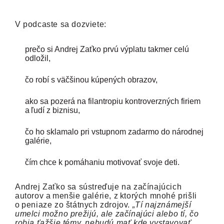
V podcaste sa dozviete:
prečo si Andrej Zaťko prvú výplatu takmer celú
odložil,
čo robí s väčšinou kúpených obrazov,
ako sa pozerá na filantropiu kontroverzných firiem
a ľudí z biznisu,
čo ho sklamalo pri vstupnom zadarmo do národnej
galérie,
čím chce k pomáhaniu motivovať svoje deti.
Andrej Zaťko sa sústreďuje na začínajúcich
autorov a menšie galérie, z ktorých mnohé prišli
o peniaze zo štátnych zdrojov.
„Tí najznámejší
umelci možno prežijú, ale začínajúci alebo tí, čo
robia ťažšie témy, nebudú mať kde vystavovať,