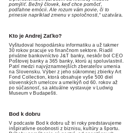
pomýliť. Bežný človek, keď chce pomôcť,
podľahne emócii. Ale rozum vám povie, či to
prinesie napríklad zmenu v spoločnosti,“
uzatvára.
Kto je Andrej Zaťko?
Vyštudoval hospodársku informatiku a už takmer
30 rokov pracuje vo finančnom sektore. Riadil
privátne bankovníctvo J&T banky, neskôr bol CEO
Poštovej banky a 365 banky, ktorú aj spoluvlastnil.
Patrí medzi najvýznamnejších zberateľov umenia
na Slovensku. Výber z jeho súkromnej zbierky Art
Fond Collection, ktorá obsahuje vyše 500 diel
slovenských umelcov a umelkýň od 60. rokov až
po súčasnosť, sa aktuálne vystavuje v Ludwig
Museum v Budapešti.
Bod k dobru
V podcaste Bod k dobru už tri roky predstavujeme
inšpiratívne osobnosti z biznisu, kultúry a športu.