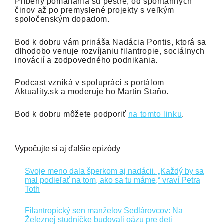
Príbehy pomáhania sú pestré, od spontánnych
činov až po premyslené projekty s veľkým
spoločenským dopadom.
Bod k dobru vám prináša Nadácia Pontis, ktorá sa
dlhodobo venuje rozvíjaniu filantropie, sociálnych
inovácií a zodpovedného podnikania.
Podcast vzniká v spolupráci s portálom
Aktuality.sk a moderuje ho Martin Staňo.
Bod k dobru môžete podporiť
na tomto linku
.
Vypočujte si aj ďalšie epizódy
Svoje meno dala šperkom aj nadácii. „Každý by sa
mal podieľať na tom, ako sa tu máme,“ vraví Petra
Toth
Filantropický sen manželov Sedlárovcov: Na
Železnej studničke budovali oázu pre deti