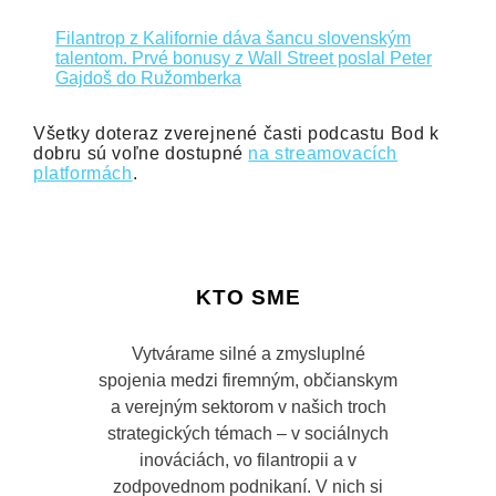
Filantrop z Kalifornie dáva šancu slovenským
talentom. Prvé bonusy z Wall Street poslal Peter
Gajdoš do Ružomberka
Všetky doteraz zverejnené časti podcastu Bod k
dobru sú voľne dostupné
na streamovacích
platformách
.
KTO SME
Vytvárame silné a zmysluplné
spojenia medzi firemným, občianskym
a verejným sektorom v našich troch
strategických témach – v sociálnych
inováciách, vo filantropii a v
zodpovednom podnikaní. V nich si