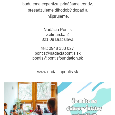
budujeme expertízu, prinášame trendy,
presadzujeme dlhodobý dopad a
inšpirujeme.
Nadácia Pontis
Zelinárska 2
821 08 Bratislava
tel.: 0948 333 027
pontis@nadaciapontis.sk
pontis@pontisfoundation.sk
www.nadaciapontis.sk