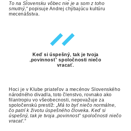
To na Slovensku vôbec nie je a som z toho
smutný,“
popisuje Andrej chýbajúcu kultúru
mecenášstva.
Keď si úspešný, tak je tvoja
‚povinnosť‘ spoločnosti niečo
vracať.
Hoci je v Klube priateľov a mecénov Slovenského
národného divadla, toto členstvo, rovnako ako
filantropiu vo všeobecnosti, nepovažuje za
spoločenskú prestíž:
„Má to byť niečo normálne,
čo patrí k životu úspešného človeka. Keď si
úspešný, tak je tvoja ‚povinnosť‘ spoločnosti niečo
vracať.“