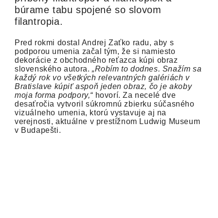
búrame tabu spojené so slovom
filantropia.
Pred rokmi dostal Andrej Zaťko radu, aby s
podporou umenia začal tým, že si namiesto
dekorácie z obchodného reťazca kúpi obraz
slovenského autora.
„Robím to dodnes. Snažím sa
každý rok vo všetkých relevantných galériách v
Bratislave kúpiť aspoň jeden obraz, čo je akoby
moja forma podpory,“
hovorí. Za necelé dve
desaťročia vytvoril súkromnú zbierku súčasného
vizuálneho umenia, ktorú vystavuje aj na
verejnosti, aktuálne v prestížnom Ludwig Museum
v Budapešti.