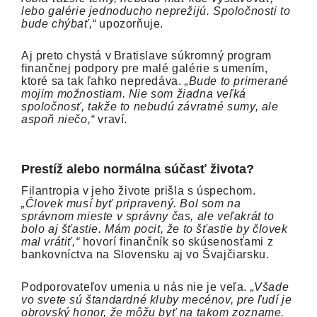
lebo galérie jednoducho neprežijú. Spoločnosti to
bude chýbať,“
upozorňuje.
Aj preto chystá v Bratislave súkromný program
finančnej podpory pre malé galérie s umením,
ktoré sa tak ľahko nepredáva.
„Bude to primerané
mojim možnostiam. Nie som žiadna veľká
spoločnosť, takže to nebudú závratné sumy, ale
aspoň niečo,“
vraví.
Prestíž alebo normálna súčasť života?
Filantropia v jeho živote prišla s úspechom.
„Človek musí byť pripravený. Bol som na
správnom mieste v správny čas, ale veľakrát to
bolo aj šťastie. Mám pocit, že to šťastie by človek
mal vrátiť,“
hovorí finančník so skúsenosťami z
bankovníctva na Slovensku aj vo Švajčiarsku.
Podporovateľov umenia u nás nie je veľa.
„Všade
vo svete sú štandardné kluby mecénov, pre ľudí je
obrovský honor, že môžu byť na takom zozname.