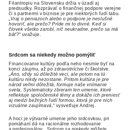
Filantropiu na Slovensku držia v úzadí aj
predsudky. Rozprávať o finančnej podpore verejne
či s partnermi v biznise je pre niektorých ľudí tabu.
„Vraj o peniazoch alebo o podpore je neslušné
hovoriť, ale prečo? Príde mi to divné. Keď si
človek všetko zarobí, nič neukradne, prečo sa má
báť?“
uvažuje.
Srdcom sa niekedy možno pomýliť
Financovanie kultúry podľa neho nesmie byť na
konci záujmu, až po zdravotníctve či školstve.
„Áno, vždy sú dôležité veci, ale potom na tú
kultúru nikdy nezostane. Pritom kultúra je pre
národ veľmi dôležitá, formuje naše vnímanie
sveta. Systematicky zbieram len umenie, ktoré
reflektuje spoločenské témy a dokáže ich preniesť
aj medzi bežných ľudí formou, ktorá je pre nich
vizuálne zaujímavá,“
vysvetľuje Andrej.
A hoci je výtvarné umenie jeho srdcovkou, pri
pomáhaní dá na racionálne rozhodovanie
a profesionálov.
„Srdcom sa niekedy môžete