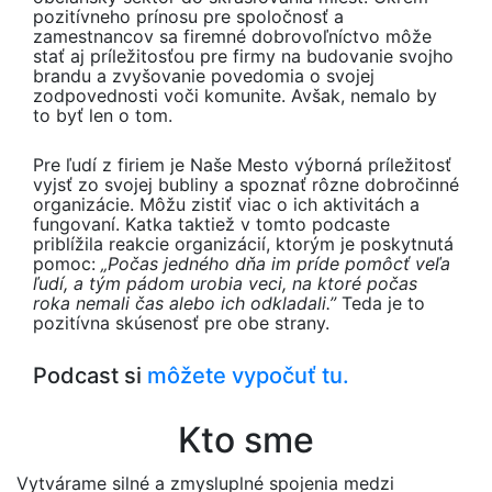
pozitívneho prínosu pre spoločnosť a
zamestnancov sa firemné dobrovoľníctvo môže
stať aj príležitosťou pre firmy na budovanie svojho
brandu a zvyšovanie povedomia o svojej
zodpovednosti voči komunite. Avšak, nemalo by
to byť len o tom.
Pre ľudí z firiem je Naše Mesto výborná príležitosť
vyjsť zo svojej bubliny a spoznať rôzne dobročinné
organizácie. Môžu zistiť viac o ich aktivitách a
fungovaní. Katka taktiež v tomto podcaste
priblížila reakcie organizácií, ktorým je poskytnutá
pomoc:
„Počas jedného dňa im príde pomôcť veľa
ľudí, a tým pádom urobia veci, na ktoré počas
roka nemali čas alebo ich odkladali.”
Teda je to
pozitívna skúsenosť pre obe strany.
Podcast si
môžete vypočuť tu.
Kto sme
Vytvárame silné a zmysluplné spojenia medzi