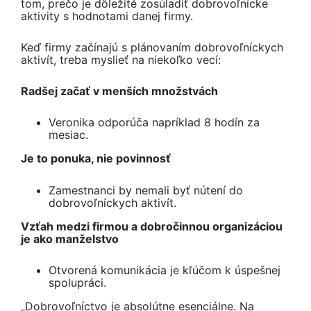
tom, prečo je dôležité zosúladiť dobrovoľnícke
aktivity s hodnotami danej firmy.
Keď firmy začínajú s plánovaním dobrovoľníckych
aktivít, treba myslieť na niekoľko vecí:
Radšej začať v menších množstvách
Veronika odporúča napríklad 8 hodín za
mesiac.
Je to ponuka, nie povinnosť
Zamestnanci by nemali byť nútení do
dobrovoľníckych aktivít.
Vzťah m
edzi firmou a dobročinnou organizáciou
je ako manželstvo
Otvorená komunikácia je kľúčom k úspešnej
spolupráci.
„Dobrovoľníctvo je absolútne esenciálne. Na