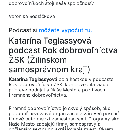
dobrovoľníkoch stojí naša spoločnosť.”
Veronika Sedláčková
Podcast si
môžete vypočuť tu.
Katarína Teglassyová –
podcast Rok dobrovoľníctva
ŽSK (Žilinskom
samosprávnom kraji)
Katarína Teglassyová
bola hostkou v podcaste
Rok dobrovoľníctva ŽSK, kde povedala viac o
príprave podujatia Naše Mesto a pozitívach
firemného dobrovoľníctva.
Firemné dobrovoľníctvo je skvelý spôsob, ako
podporiť neziskové organizácie a zároveň posilniť
tímové puto medzi zamestnancami. Programy ako
Naše Mesto zapájajú firmy, samosprávy a
občiansky sektor do skrášľovania miest. Okrem