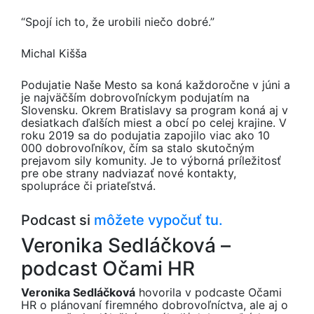
“Spojí ich to, že urobili niečo dobré.”
Michal Kišša
Podujatie Naše Mesto sa koná každoročne v júni a
je najväčším dobrovoľníckym podujatím na
Slovensku. Okrem Bratislavy sa program koná aj v
desiatkach ďalších miest a obcí po celej krajine. V
roku 2019 sa do podujatia zapojilo viac ako 10
000 dobrovoľníkov, čím sa stalo skutočným
prejavom sily komunity. Je to výborná príležitosť
pre obe strany nadviazať nové kontakty,
spolupráce či priateľstvá.
Podcast si
môžete vypočuť tu.
Veronika Sedláčková –
podcast Očami HR
Veroni
ka Sedláčková
hovorila v podcaste Očami
HR o plánovaní firemného dobrovoľníctva, ale aj o