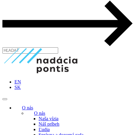
EN
SK
O nás
O nás
Naša vízia
Náš príbeh
Ľudia
Správna a dozorná rada