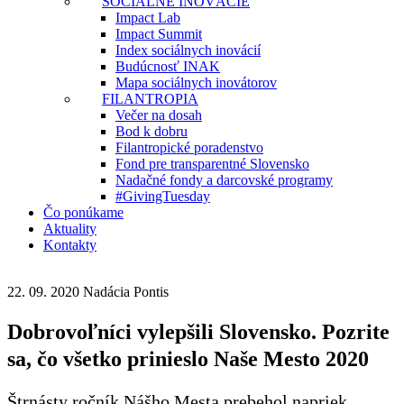
SOCIÁLNE INOVÁCIE
Impact Lab
Impact Summit
Index sociálnych inovácií
Budúcnosť INAK
Mapa sociálnych inovátorov
FILANTROPIA
Večer na dosah
Bod k dobru
Filantropické poradenstvo
Fond pre transparentné Slovensko
Nadačné fondy a darcovské programy
#GivingTuesday
Čo ponúkame
Aktuality
Kontakty
22. 09. 2020
Nadácia Pontis
Dobrovoľníci vylepšili Slovensko. Pozrite
sa, čo všetko prinieslo Naše Mesto 2020
Štrnásty ročník Nášho Mesta prebehol napriek