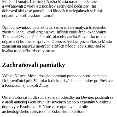
Malého Dunaja. Účastníci Nášho Mesta nasadli do kanoe
a vyťahovali z vody a z konárov zachytené nečistoty. Iní
dobrovoľníci zase pomohli pri likvidácii nelegálnych skládok
odpadu v bratislavskom Lamači.
Úplnou novinkou bola aktivita zameraná na analýzu triedeného
zberu v Senci, ktorú organizoval Inštitút cirkulárnej ekonomiky.
Tieto analýzy pomáhajú zistiť, ako obyvatelia Slovenska triedia
odpad a či ho triedia správne. Dobrovoľníci sa počas Nášho Mesta
zamerali na analýzu modrých a žltých nádob, aby zistili, aká je
kvalita triedeného zberu v meste.
Zachraňovali pamiatky
Vďaka Nášmu Mestu dostalo potrebnú pomoc viacero pamiatok.
Dobrovoľníci priložili ruku k dielu pri záchrane hradov pri Prešove
a Košiciach aj v okolí Žiliny.
Okrem toho čistili dlažbu a zbierali odpadky na Devíne, postarali sa
o areál antickej Gerulaty v Rusovciach alebo o exponáty v Múzeu
dopravy v Bratislave. V Nitre zase upratovali okolie
archeologického náleziska na Zoborskom kláštore.