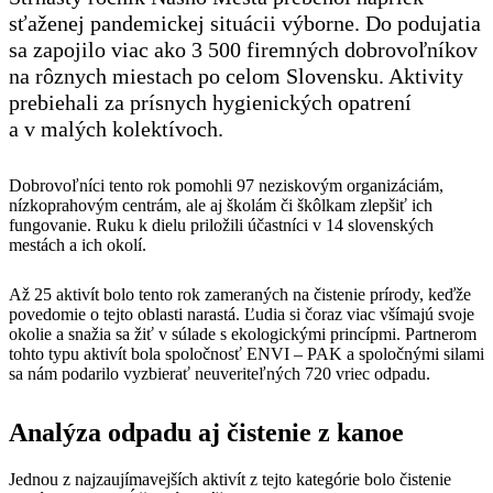
sťaženej pandemickej situácii výborne. Do podujatia
sa zapojilo viac ako 3 500 firemných dobrovoľníkov
na rôznych miestach po celom Slovensku. Aktivity
prebiehali za prísnych hygienických opatrení
a v malých kolektívoch.
Dobrovoľníci tento rok pomohli 97 neziskovým organizáciám,
nízkoprahovým centrám, ale aj školám či škôlkam zlepšiť ich
fungovanie. Ruku k dielu priložili účastníci v 14 slovenských
mestách a ich okolí.
Až 25 aktivít bolo tento rok zameraných na čistenie prírody, keďže
povedomie o tejto oblasti narastá. Ľudia si čoraz viac všímajú svoje
okolie a snažia sa žiť v súlade s ekologickými princípmi. Partnerom
tohto typu aktivít bola spoločnosť ENVI – PAK a spoločnými silami
sa nám podarilo vyzbierať neuveriteľných 720 vriec odpadu.
Analýza odpadu aj čistenie z kanoe
Jednou z najzaujímavejších aktivít z tejto kategórie bolo čistenie