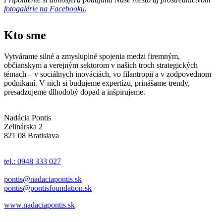
fotogalérie na Facebooku
.
Kto sme
Vytvárame silné a zmysluplné spojenia medzi firemným,
občianskym a verejným sektorom v našich troch strategických
témach – v sociálnych inováciách, vo filantropii a v zodpovednom
podnikaní. V nich si budujeme expertízu, prinášame trendy,
presadzujeme dlhodobý dopad a inšpirujeme.
Nadácia Pontis
Zelinárska 2
821 08 Bratislava
tel.: 0948 333 027
pontis@nadaciapontis.sk
pontis@pontisfoundation.sk
www.nadaciapontis.sk