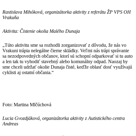
Rastislava Mihóková, organizátorka aktivity z referátu ŽP VPS OH
Vrakuňa
Aktivita: Čistenie okolia Malého Dunaja
„Túto aktivitu sme sa rozhodli zorganizovať z dôvodu, že nás vo
Vrakuni trápia nelegálne čierne skládky. Veľmi nás trápi správanie
sa nezodpovedných občanov, ktorí sú schopní odparkovať si tu auto
a len tak tu vyhodiť stavebný alebo komunálny odpad. Naozaj by
sme chceli udržať okolie Dunaja čisté, keďže oblasť dosť využívajú
cyklisti aj ostatní občania.“
Foto: Martina Mlčúchová
Lucia Gvozdjáková, organizátorka aktivity z Autistického centra
Andreas