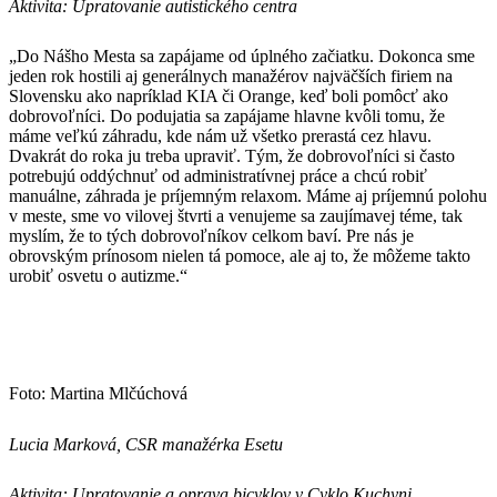
Aktivita: Upratovanie autistického centra
„Do Nášho Mesta sa zapájame od úplného začiatku. Dokonca sme
jeden rok hostili aj generálnych manažérov najväčších firiem na
Slovensku ako napríklad KIA či Orange, keď boli pomôcť ako
dobrovoľníci. Do podujatia sa zapájame hlavne kvôli tomu, že
máme veľkú záhradu, kde nám už všetko prerastá cez hlavu.
Dvakrát do roka ju treba upraviť. Tým, že dobrovoľníci si často
potrebujú oddýchnuť od administratívnej práce a chcú robiť
manuálne, záhrada je príjemným relaxom. Máme aj príjemnú polohu
v meste, sme vo vilovej štvrti a venujeme sa zaujímavej téme, tak
myslím, že to tých dobrovoľníkov celkom baví. Pre nás je
obrovským prínosom nielen tá pomoce, ale aj to, že môžeme takto
urobiť osvetu o autizme.“
Foto: Martina Mlčúchová
Lucia Marková, CSR manažérka Esetu
Aktivita: Upratovanie a oprava bicyklov v Cyklo Kuchyni