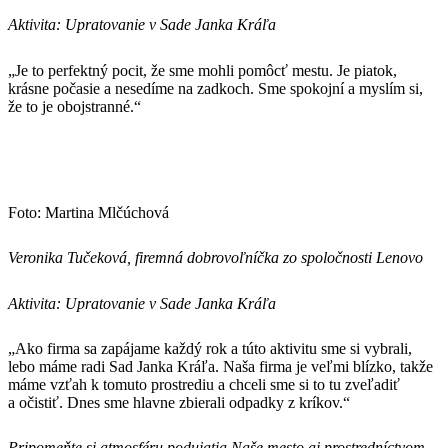
Aktivita: Upratovanie v Sade Janka Kráľa
„Je to perfektný pocit, že sme mohli pomôcť mestu. Je piatok,
krásne počasie a nesedíme na zadkoch. Sme spokojní a myslím si,
že to je obojstranné.“
Foto: Martina Mlčúchová
Veronika Tučeková, firemná dobrovoľníčka zo spoločnosti Lenovo
Aktivita: Upratovanie v Sade Janka Kráľa
„Ako firma sa zapájame každý rok a túto aktivitu sme si vybrali,
lebo máme radi Sad Janka Kráľa. Naša firma je veľmi blízko, takže
máme vzťah k tomuto prostrediu a chceli sme si to tu zveľadiť
a očistiť. Dnes sme hlavne zbierali odpadky z kríkov.“
Pripomeňte si atmosféru podujatia Naše mesto aj prostredníctvom