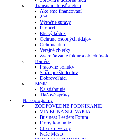
Transparentnosť a etika
Ako sme financovaní
2 %
Výročné správy
Partneri
Etický kódex
Ochrana osobných údajov
Ochrana detí
Verejné zbierky
Zverejňovanie faktúr a objednávok
Kariéra
Pracovné ponuky
Stáže pre študentov
Dobrovoľníci
Médiá
Na stiahnutie
Tlačové správy
Naše programy
ZODPOVEDNÉ PODNIKANIE
VIA BONA SLOVAKIA
Business Leaders Forum
Firmy komunite
Charta diverzity
Naše Mesto