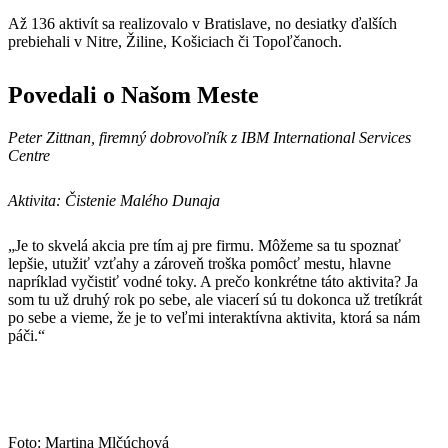
Až 136 aktivít sa realizovalo v Bratislave, no desiatky ďalších
prebiehali v Nitre, Žiline, Košiciach či Topoľčanoch.
Povedali o Našom Meste
Peter Zittnan, firemný dobrovoľník z IBM International Services
Centre
Aktivita: Čistenie Malého Dunaja
„Je to skvelá akcia pre tím aj pre firmu. Môžeme sa tu spoznať
lepšie, utužiť vzťahy a zároveň troška pomôcť mestu, hlavne
napríklad vyčistiť vodné toky. A prečo konkrétne táto aktivita? Ja
som tu už druhý rok po sebe, ale viacerí sú tu dokonca už tretíkrát
po sebe a vieme, že je to veľmi interaktívna aktivita, ktorá sa nám
páči.“
Foto: Martina Mlčúchová