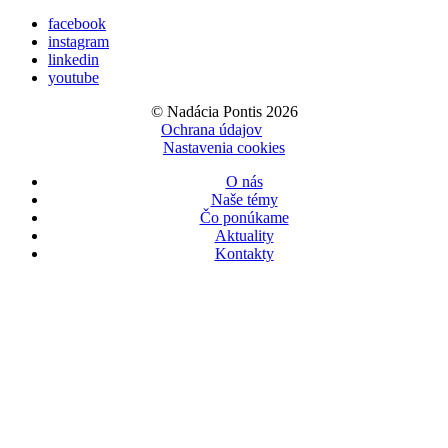
facebook
instagram
linkedin
youtube
© Nadácia Pontis 2026
Ochrana údajov
Nastavenia cookies
O nás
Naše témy
Čo ponúkame
Aktuality
Kontakty