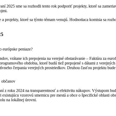
aní 2025 sme sa rozhodli tento rok podporiť projekty, ktoré sa zamer
ojmi.
 a projekty, ktoré sa týmto témam venujú. Hodnotiaca komisia sa roz
25
o európske peniaze?
ndov, vrátane ich prepojenia na verejné obstarávanie – Faktúra za eur
programového obdobia, ktoré budú tiež prepojené s dátami z verejných 
ívneho čerpania verejných prostriedkov. Druhou časťou projektu bude
j občanov
ní z roku 2024 na transparentnosť a efektivitu nákupov. Výstupom bud
ri existujúcu vzorovú smernicu pre mestá a obce o špecifické oblasti o
olu na lokálnej úrovni.