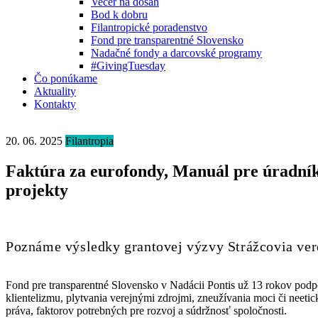
Večer na dosah
Bod k dobru
Filantropické poradenstvo
Fond pre transparentné Slovensko
Nadačné fondy a darcovské programy
#GivingTuesday
Čo ponúkame
Aktuality
Kontakty
20. 06. 2025
Filantropia
Faktúra za eurofondy, Manuál pre úradník
projekty
Poznáme výsledky grantovej výzvy Strážcovia vere
Fond pre transparentné Slovensko v Nadácii Pontis už 13 rokov podpor
klientelizmu, plytvania verejnými zdrojmi, zneužívania moci či neeti
práva, faktorov potrebných pre rozvoj a súdržnosť spoločnosti.