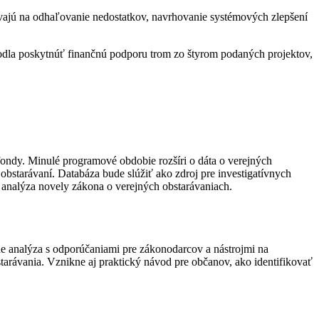
iavajú na odhaľovanie nedostatkov, navrhovanie systémových zlepšení
hodla poskytnúť finančnú podporu trom zo štyrom podaných projektov,
ofondy. Minulé programové obdobie rozšíri o dáta o verejných
obstarávaní. Databáza bude slúžiť ako zdroj pre investigatívnych
 analýza novely zákona o verejných obstarávaniach.
e analýza s odporúčaniami pre zákonodarcov a nástrojmi na
bstarávania. Vznikne aj praktický návod pre občanov, ako identifikovať