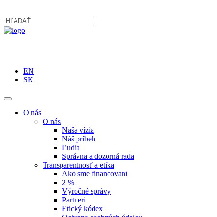
EN
SK
O nás
O nás
Naša vízia
Náš príbeh
Ľudia
Správna a dozorná rada
Transparentnosť a etika
Ako sme financovaní
2 %
Výročné správy
Partneri
Etický kódex