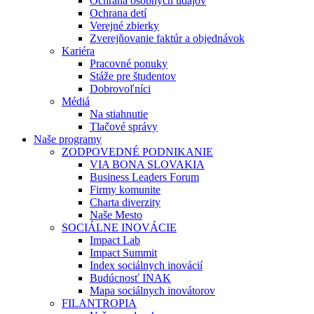
Ochrana osobných údajov
Ochrana detí
Verejné zbierky
Zverejňovanie faktúr a objednávok
Kariéra
Pracovné ponuky
Stáže pre študentov
Dobrovoľníci
Médiá
Na stiahnutie
Tlačové správy
Naše programy
ZODPOVEDNÉ PODNIKANIE
VIA BONA SLOVAKIA
Business Leaders Forum
Firmy komunite
Charta diverzity
Naše Mesto
SOCIÁLNE INOVÁCIE
Impact Lab
Impact Summit
Index sociálnych inovácií
Budúcnosť INAK
Mapa sociálnych inovátorov
FILANTROPIA