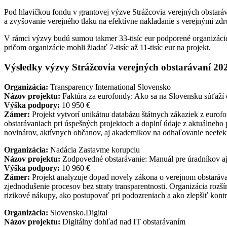
Pod hlavičkou fondu v grantovej výzve Strážcovia verejných obstaráv
a zvyšovanie verejného tlaku na efektívne nakladanie s verejnými zdr
V rámci výzvy budú sumou takmer 33-tisíc eur podporené organizácie
pričom organizácie mohli žiadať 7-tisíc až 11-tisíc eur na projekt.
Výsledky výzvy Strážcovia verejných obstarávaní 20
Organizácia:
Transparency International Slovensko
Názov projektu:
Faktúra za eurofondy: Ako sa na Slovensku súťaží 
Výška podpory:
10 950 €
Zámer:
Projekt vytvorí unikátnu databázu štátnych zákaziek z eurofo
obstarávaniach pri úspešných projektoch a doplní údaje z aktuálneho 
novinárov, aktívnych občanov, aj akademikov na odhaľovanie neefekt
Organizácia:
Nadácia Zastavme korupciu
Názov projektu:
Zodpovedné obstarávanie: Manuál pre úradníkov a
Výška podpory:
10 960 €
Zámer:
Projekt analyzuje dopad novely zákona o verejnom obstaráva
zjednodušenie procesov bez straty transparentnosti. Organizácia rozší
rizikové nákupy, ako postupovať pri podozreniach a ako zlepšiť kontr
Organizácia:
Slovensko.Digital
Názov projektu:
Digitálny dohľad nad IT obstarávaním