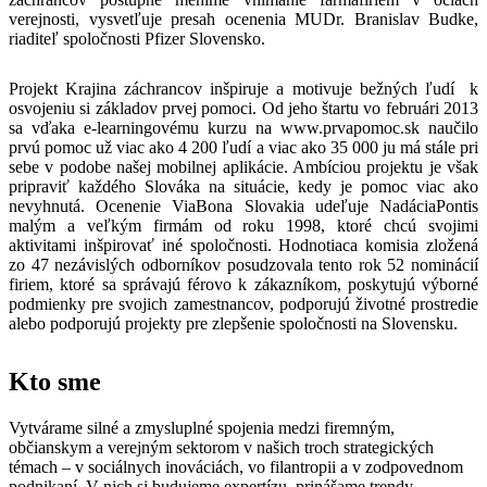
verejnosti, vysvetľuje presah ocenenia MUDr. Branislav Budke,
riaditeľ spoločnosti Pfizer Slovensko.
Projekt Krajina záchrancov inšpiruje a motivuje bežných ľudí k
osvojeniu si základov prvej pomoci. Od jeho štartu vo februári 2013
sa vďaka e-learningovému kurzu na www.prvapomoc.sk naučilo
prvú pomoc už viac ako 4 200 ľudí a viac ako 35 000 ju má stále pri
sebe v podobe našej mobilnej aplikácie. Ambíciou projektu je však
pripraviť každého Slováka na situácie, kedy je pomoc viac ako
nevyhnutá. Ocenenie ViaBona Slovakia udeľuje NadáciaPontis
malým a veľkým firmám od roku 1998, ktoré chcú svojimi
aktivitami inšpirovať iné spoločnosti. Hodnotiaca komisia zložená
zo 47 nezávislých odborníkov posudzovala tento rok 52 nominácií
firiem, ktoré sa správajú férovo k zákazníkom, poskytujú výborné
podmienky pre svojich zamestnancov, podporujú životné prostredie
alebo podporujú projekty pre zlepšenie spoločnosti na Slovensku.
Kto sme
Vytvárame silné a zmysluplné spojenia medzi firemným,
občianskym a verejným sektorom v našich troch strategických
témach – v sociálnych inováciách, vo filantropii a v zodpovednom
podnikaní. V nich si budujeme expertízu, prinášame trendy,