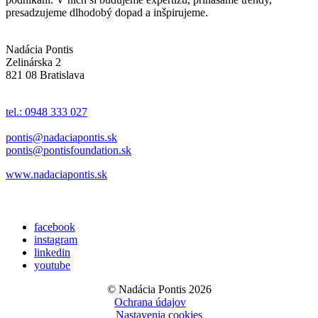
presadzujeme dlhodobý dopad a inšpirujeme.
Nadácia Pontis
Zelinárska 2
821 08 Bratislava
tel.: 0948 333 027
pontis@nadaciapontis.sk
pontis@pontisfoundation.sk
www.nadaciapontis.sk
facebook
instagram
linkedin
youtube
© Nadácia Pontis 2026
Ochrana údajov
Nastavenia cookies