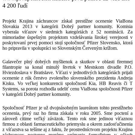
4 200 ľudí
Projekt Krajina záchrancov získal prestížne ocenenie ViaBona
Slovakia 2013 v kategórii Dobrý partner komunity. Komisia
vyberala víťazov v siedmich kategóriách z 52 nominácii. Za
mimoriadne úspešným projektom vzdelávania širokej verejnosti v
poskytovaní prvej pomoci stojí spoločnosť Pfizer Slovensko, ktorá
ho pripravila v spolupráci so Slovenským Červeným krížom.
Galavečer plný dobrých myšlienok a skutkov v oblasti firemnej
filantropie sa konal minulý štvrtok v Mestskom divadle P.O.
Hviezdoslava v Bratislave. Víťazi v jednotlivých kategóriách prijali
ocenenie z rúk čerstvo zvoleného slovenského prezidenta Andreja
Kisku. Vo veľkej konkurencii spoločností Kia, HB Reavis či T
Systems, sa porota rozhodla udeliť cenu ViaBona spoločnosti Pfizer
v kategórii Dobrý partner komunity.
Spoločnosť Pfizer je už dvojnásobným laureátom tohto prestížneho
ocenenia, prvý raz ho firma získala v roku 2005. Sme poctení a
zároveň cítime veľký záväzok. Tento rok sme jedinou víťaznou
firmou z oblasti farmaceutického priemyslu a okrem zadosťučinenia
z víťazstva sa tešíme aj z faktu, že prostredníctvom projektu Krajina
záchrancov postupne meníme vnímanie farmafiriem v očiach