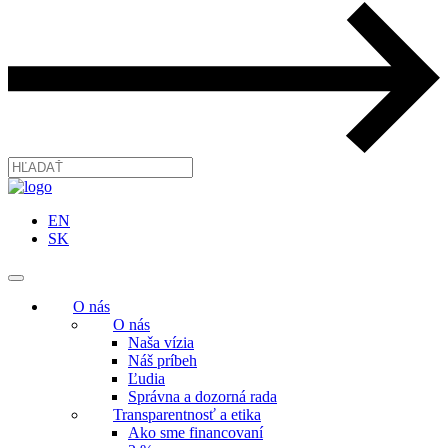
EN
SK
O nás
O nás
Naša vízia
Náš príbeh
Ľudia
Správna a dozorná rada
Transparentnosť a etika
Ako sme financovaní