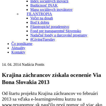
Index sociálnych inovácií
Budúcnosť INAK
Mapa sociálnych inovátorov
FILANTROPIA
Večer na dosah
Bod k dobru
Filantropické poradenstvo
Fond pre transparentné Slovensko
Nadačné fondy a darcovské programy
#GivingTuesday
Čo ponúkame
Aktuality
Kontakty
14. 04. 2014
Nadácia Pontis
Krajina záchrancov získala ocenenie Via
Bona Slovakia 2013
Od štartu projektu Krajina záchrancov vo februári
2013 sa vďaka e-learningovému kurzu na
www.prvapomoc.sk naučilo prvú pomoc už viac ako