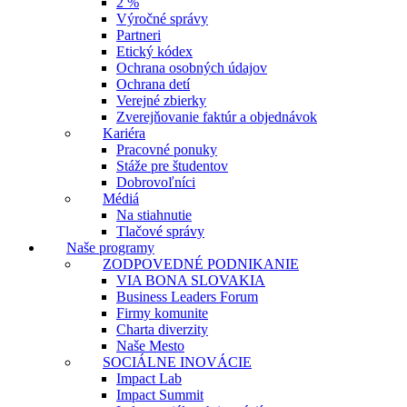
2 %
Výročné správy
Partneri
Etický kódex
Ochrana osobných údajov
Ochrana detí
Verejné zbierky
Zverejňovanie faktúr a objednávok
Kariéra
Pracovné ponuky
Stáže pre študentov
Dobrovoľníci
Médiá
Na stiahnutie
Tlačové správy
Naše programy
ZODPOVEDNÉ PODNIKANIE
VIA BONA SLOVAKIA
Business Leaders Forum
Firmy komunite
Charta diverzity
Naše Mesto
SOCIÁLNE INOVÁCIE
Impact Lab
Impact Summit