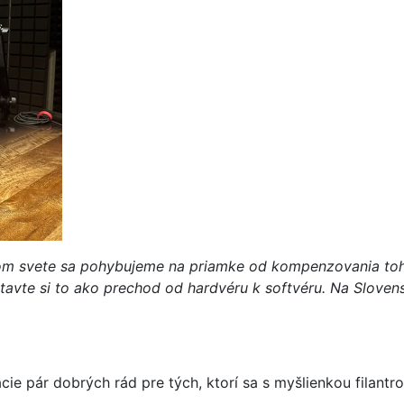
om svete sa pohybujeme na priamke od kompenzovania toh
edstavte si to ako prechod od hardvéru k softvéru. Na Slove
ie pár dobrých rád pre tých, ktorí sa s myšlienkou filantr