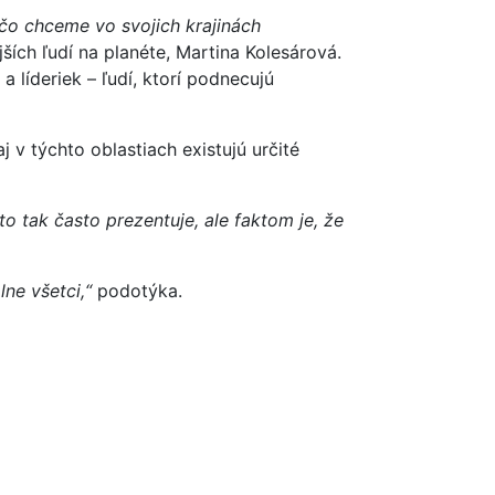
čo chceme vo svojich krajinách
ích ľudí na planéte, Martina Kolesárová.
 líderiek – ľudí, ktorí podnecujú
j v týchto oblastiach existujú určité
o tak často prezentuje, ale faktom je, že
lne všetci,“
podotýka.