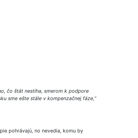
o, čo štát nestíha, smerom k podpore
nsku sme ešte stále v kompenzačnej fáze,“
opie pohrávajú, no nevedia, komu by