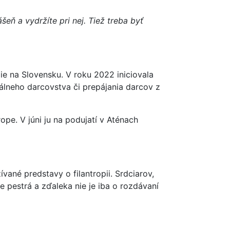
šeň a vydržíte pri nej. Tiež treba byť
pie na Slovensku. V roku 2022 iniciovala
uálneho darcovstva či prepájania darcov z
e. V júni ju na podujatí v Aténach
vané predstavy o filantropii. Srdciarov,
je pestrá a zďaleka nie je iba o rozdávaní