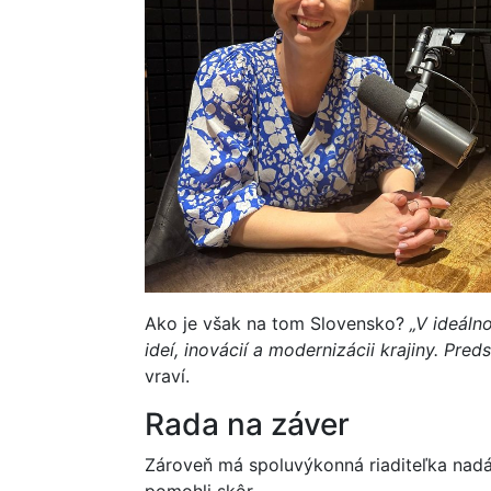
Ako je však na tom Slovensko?
„V ideáln
ideí, inovácií a modernizácii krajiny. Pr
vraví.
Rada na záver
Zároveň má spoluvýkonná riaditeľka nadác