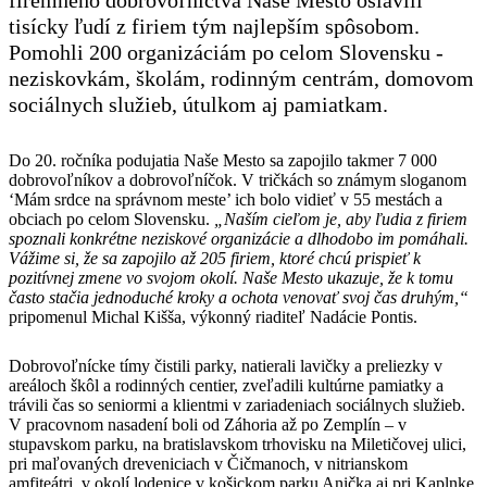
tisícky ľudí z firiem tým najlepším spôsobom.
Pomohli 200 organizáciám po celom Slovensku -
neziskovkám, školám, rodinným centrám, domovom
sociálnych služieb, útulkom aj pamiatkam.
Do 20. ročníka podujatia Naše Mesto sa zapojilo takmer 7 000
dobrovoľníkov a dobrovoľníčok. V tričkách so známym sloganom
‘Mám srdce na správnom meste’ ich bolo vidieť v 55 mestách a
obciach po celom Slovensku.
„Naším cieľom je, aby ľudia z firiem
spoznali konkrétne neziskové organizácie a dlhodobo im pomáhali.
Vážime si, že sa zapojilo až 205 firiem, ktoré chcú prispieť k
pozitívnej zmene vo svojom okolí. Naše Mesto ukazuje, že k tomu
často stačia jednoduché kroky a ochota venovať svoj čas druhým,“
pripomenul Michal Kišša, výkonný riaditeľ Nadácie Pontis.
Dobrovoľnícke tímy čistili parky, natierali lavičky a preliezky v
areáloch škôl a rodinných centier, zveľadili kultúrne pamiatky a
trávili čas so seniormi a klientmi v zariadeniach sociálnych služieb.
V pracovnom nasadení boli od Záhoria až po Zemplín – v
stupavskom parku, na bratislavskom trhovisku na Miletičovej ulici,
pri maľovaných dreveniciach v Čičmanoch, v nitrianskom
amfiteátri, v okolí lodenice v košickom parku Anička aj pri Kaplnke