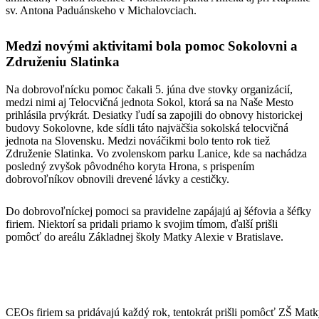
sv. Antona Paduánskeho v Michalovciach.
Medzi novými aktivitami bola pomoc Sokolovni a
Združeniu Slatinka
Na dobrovoľnícku pomoc čakali 5. júna dve stovky organizácií,
medzi nimi aj Telocvičná jednota Sokol, ktorá sa na Naše Mesto
prihlásila prvýkrát. Desiatky ľudí sa zapojili do obnovy historickej
budovy Sokolovne, kde sídli táto najväčšia sokolská telocvičná
jednota na Slovensku. Medzi nováčikmi bolo tento rok tiež
Združenie Slatinka. Vo zvolenskom parku Lanice, kde sa nachádza
posledný zvyšok pôvodného koryta Hrona, s prispením
dobrovoľníkov obnovili drevené lávky a cestičky.
Do dobrovoľníckej pomoci sa pravidelne zapájajú aj šéfovia a šéfky
firiem. Niektorí sa pridali priamo k svojim tímom, ďalší prišli
pomôcť do areálu Základnej školy Matky Alexie v Bratislave.
CEOs firiem sa pridávajú každý rok, tentokrát prišli pomôcť ZŠ Matky