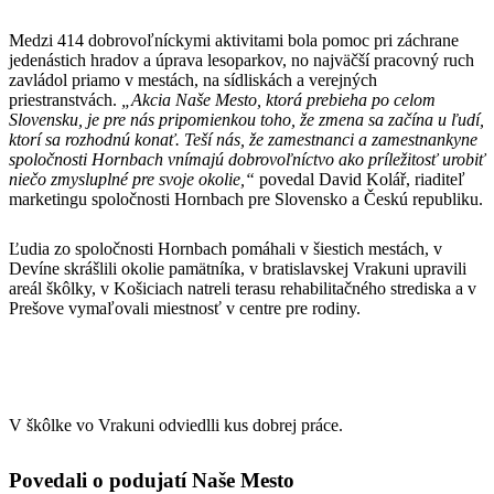
Medzi 414 dobrovoľníckymi aktivitami bola pomoc pri záchrane
jedenástich hradov a úprava lesoparkov, no najväčší pracovný ruch
zavládol priamo v mestách, na sídliskách a verejných
priestranstvách.
„Akcia Naše Mesto, ktorá prebieha po celom
Slovensku, je pre nás pripomienkou toho, že zmena sa začína u ľudí,
ktorí sa rozhodnú konať. Teší nás, že zamestnanci a zamestnankyne
spoločnosti Hornbach vnímajú dobrovoľníctvo ako príležitosť urobiť
niečo zmysluplné pre svoje okolie,“
povedal David Kolář, riaditeľ
marketingu spoločnosti Hornbach pre Slovensko a Českú republiku.
Ľudia zo spoločnosti Hornbach pomáhali v šiestich mestách, v
Devíne skrášlili okolie pamätníka, v bratislavskej Vrakuni upravili
areál škôlky, v Košiciach natreli terasu rehabilitačného strediska a v
Prešove vymaľovali miestnosť v centre pre rodiny.
V škôlke vo Vrakuni odviedlli kus dobrej práce.
Povedali o podujatí Naše Mesto