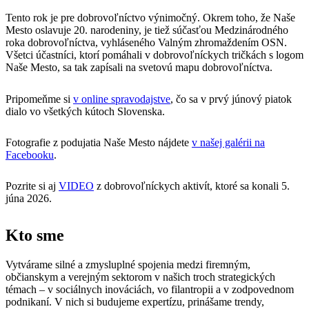
Tento rok je pre dobrovoľníctvo výnimočný. Okrem toho, že Naše
Mesto oslavuje 20. narodeniny, je tiež súčasťou Medzinárodného
roka dobrovoľníctva, vyhláseného Valným zhromaždením OSN.
Všetci účastníci, ktorí pomáhali v dobrovoľníckych tričkách s logom
Naše Mesto, sa tak zapísali na svetovú mapu dobrovoľníctva.
Pripomeňme si
v online spravodajstve
, čo sa v prvý júnový piatok
dialo vo všetkých kútoch Slovenska.
Fotografie z podujatia Naše Mesto nájdete
v našej galérii na
Facebooku
.
Pozrite si aj
VIDEO
z dobrovoľníckych aktivít, ktoré sa konali 5.
júna 2026.
Kto sme
Vytvárame silné a zmysluplné spojenia medzi firemným,
občianskym a verejným sektorom v našich troch strategických
témach – v sociálnych inováciách, vo filantropii a v zodpovednom
podnikaní. V nich si budujeme expertízu, prinášame trendy,