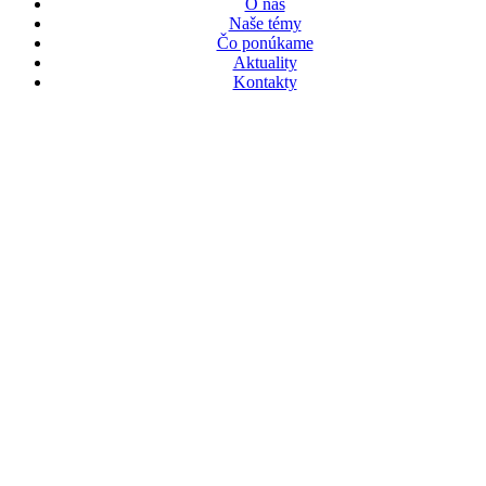
O nás
Naše témy
Čo ponúkame
Aktuality
Kontakty