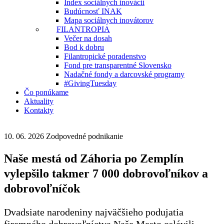
Index sociálnych inovácií
Budúcnosť INAK
Mapa sociálnych inovátorov
FILANTROPIA
Večer na dosah
Bod k dobru
Filantropické poradenstvo
Fond pre transparentné Slovensko
Nadačné fondy a darcovské programy
#GivingTuesday
Čo ponúkame
Aktuality
Kontakty
10. 06. 2026
Zodpovedné podnikanie
Naše mestá od Záhoria po Zemplín
vylepšilo takmer 7 000 dobrovoľníkov a
dobrovoľníčok
Dvadsiate narodeniny najväčšieho podujatia
firemného dobrovoľníctva Naše Mesto oslávili