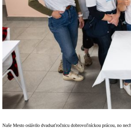
Naše Mesto oslávilo dvadsaťročnicu dobrovoľníckou prácou, no nechý