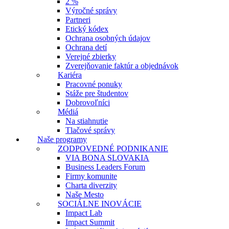
2 %
Výročné správy
Partneri
Etický kódex
Ochrana osobných údajov
Ochrana detí
Verejné zbierky
Zverejňovanie faktúr a objednávok
Kariéra
Pracovné ponuky
Stáže pre študentov
Dobrovoľníci
Médiá
Na stiahnutie
Tlačové správy
Naše programy
ZODPOVEDNÉ PODNIKANIE
VIA BONA SLOVAKIA
Business Leaders Forum
Firmy komunite
Charta diverzity
Naše Mesto
SOCIÁLNE INOVÁCIE
Impact Lab
Impact Summit