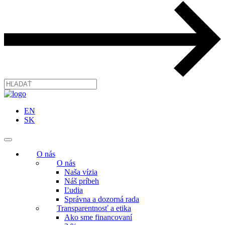
EN
SK
O nás
O nás
Naša vízia
Náš príbeh
Ľudia
Správna a dozorná rada
Transparentnosť a etika
Ako sme financovaní