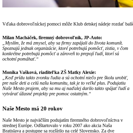
Vďaka dobrovoľníckej pomoci môže Klub detskej nádeje rozdať balí
Milan Macháček, firemný dobrovoľník, JP-Auto:
„Myslím, že má zmysel, aby sa firmy zapájali do života komunít.
Spoznajú jednak organizácie, ktoré potrebujú pomôcť, zistia, v čom
konkrétne potrebujú pomôcť a zároveň to prepojí ľudí, ktorí sú
ochotní pomáhať.“
Monika Vašková, riaditeľka ZŠ Matky Alexie:
„Keď prídu takto zvonku ľudia a sú ochotní niečo pre školu urobiť,
pre naše deti a celú našu komunitu, tak je to veľké plus. Podujatiu
Naše Mesto prajem, aby sa mu aj naďalej darilo takto spájať ľudí a
vytvárať úžasné projekty pre pomoc ostatným.“
Naše Mesto má 20 rokov
Naše Mesto je najväčším podujatím firemného dobrovoľníctva v
strednej Európe. Odštartovalo v roku 2007 ako akcia Naša
Bratislava a postupne sa rozšírilo na celé Slovensko. Za dve