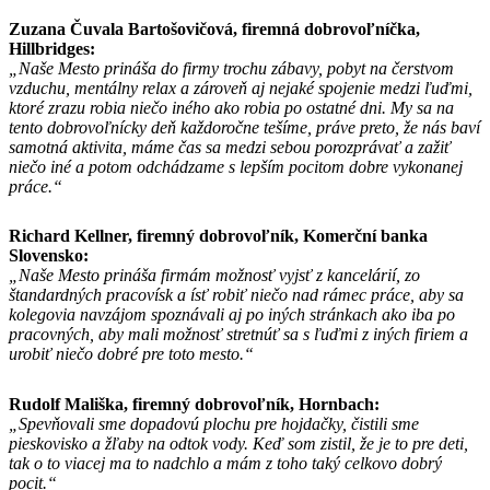
Zuzana Čuvala Bartošovičová, firemná dobrovoľníčka,
Hillbridges:
„Naše Mesto prináša do firmy trochu zábavy, pobyt na čerstvom
vzduchu, mentálny relax a zároveň aj nejaké spojenie medzi ľuďmi,
ktoré zrazu robia niečo iného ako robia po ostatné dni. My sa na
tento dobrovoľnícky deň každoročne tešíme, práve preto, že nás baví
samotná aktivita, máme čas sa medzi sebou porozprávať a zažiť
niečo iné a potom odchádzame s lepším pocitom dobre vykonanej
práce.“
Richard Kellner, firemný dobrovoľník, Komerční banka
Slovensko:
„Naše Mesto prináša firmám možnosť vyjsť z kancelárií, zo
štandardných pracovísk a ísť robiť niečo nad rámec práce, aby sa
kolegovia navzájom spoznávali aj po iných stránkach ako iba po
pracovných, aby mali možnosť stretnúť sa s ľuďmi z iných firiem a
urobiť niečo dobré pre toto mesto.“
Rudolf Mališka, firemný dobrovoľník, Hornbach:
„Spevňovali sme dopadovú plochu pre hojdačky, čistili sme
pieskovisko a žľaby na odtok vody. Keď som zistil, že je to pre deti,
tak o to viacej ma to nadchlo a mám z toho taký celkovo dobrý
pocit.“