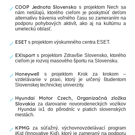
COOP Jednota Slovensko
s projektom Nech sa
nám netúlajú, ktorého cieľom je poskytnúť deťom
alternatívu trávenia voľného času so zameraním na
podporu pohybových aktivít, ako aj na kultúrnu a
umeleckú oblasť.
ESET
s projektom výskumného centra ESET.
EXIsport
s projektom Zdravšie Slovensko, ktorého
cieľom je rozvoj masového športu na Slovensku.
Honeywell
s projektom Krok za krokom –
vzdelávanie v praxi, ktorý je určený študentom
Slovenskej technickej univerzity.
Hyundai Motor Czech, Organizačná zložka
Slovakia
za darovanie novorodeneckých vozíkov
Hyundai ix1 do pôrodníc v piatich slovenských
mestách.
KPMG
za súťažný, výchovnovzdelávací program
iKid (Innovative Kid), ktorý je zameraný na podporu