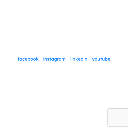
facebook
instagram
linkedin
youtube
© Nadácia Pontis 2026
Ochrana údajov
Nastavenia cookies
O NÁS
NAŠE TÉMY
ČO PONÚKAME
AKTUALITY
KONTAKTY