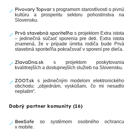
Pivovary Topvar
s programom starostlivosti o pivnú
kultúru a prosperitu sektoru pohostinstva na
Slovensku.
Prvá stavebná sporiteľňa
s projektom Extra istota
– jedinečná súčasť sporenia pre deti. Extra istota
znamená, že v prípade úmrtia rodiča bude Prvá
stavebná sporiteľňa pokračovať v sporení pre dieťa.
ZlavaDna.sk
s projektom poskytovania
kvalitnejších a dostupnejších služieb na Slovensku.
ZOOT.sk
s jedinečným modelom elektronického
obchodu: „objednám, vyskúšam, čo mi nesadlo
neplatím“.
Dobrý partner komunity (16)
BeeSafe
so systémom osobného ochrancu
v mobile.