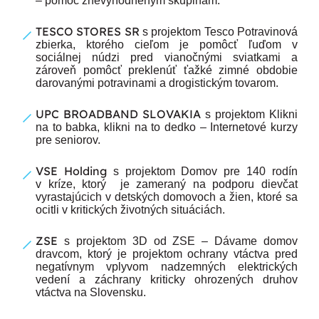
– pomoc znevýhodneným skupinám.
TESCO STORES SR
s projektom Tesco Potravinová
zbierka, ktorého cieľom je pomôcť ľuďom v
sociálnej núdzi pred vianočnými sviatkami a
zároveň pomôcť preklenúť ťažké zimné obdobie
darovanými potravinami a drogistickým tovarom.
UPC BROADBAND SLOVAKIA
s projektom Klikni
na to babka, klikni na to dedko – Internetové kurzy
pre seniorov.
VSE Holding
s projektom Domov pre 140 rodín
v kríze, ktorý je zameraný na podporu dievčat
vyrastajúcich v detských domovoch a žien, ktoré sa
ocitli v kritických životných situáciách.
ZSE
s projektom 3D od ZSE – Dávame domov
dravcom, ktorý je projektom ochrany vtáctva pred
negatívnym vplyvom nadzemných elektrických
vedení a záchrany kriticky ohrozených druhov
vtáctva na Slovensku.