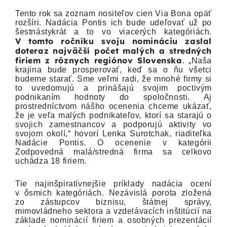
Tento rok sa zoznam nositeľov cien Via Bona opäť
rozšíri. Nadácia Pontis ich bude udeľovať už po
šestnástykrát a to vo viacerých kategóriách.
V tomto ročníku svoju nomináciu zaslal
doteraz najväčší počet malých a stredných
firiem z rôznych regiónov Slovenska
. „Naša
krajina bude prosperovať, keď sa o ňu všetci
budeme starať. Sme veľmi radi, že mnohé firmy si
to uvedomujú a prinášajú svojim poctivým
podnikaním hodnoty do spoločnosti. Aj
prostredníctvom nášho ocenenia chceme ukázať,
že je veľa malých podnikateľov, ktorí sa starajú o
svojich zamestnancov a podporujú aktivity vo
svojom okolí,“ hovorí Lenka Surotchak, riaditeľka
Nadácie Pontis. O ocenenie v kategórii
Zodpovedná malá/stredná firma sa celkovo
uchádza 18 firiem.
Tie najinšpiratívnejšie príklady nadácia ocení
v ôsmich kategóriách. Nezávislá porota zložená
zo zástupcov biznisu, štátnej sprá­vy,
mimovládneho sektora a vzdelávacích inštitúcií na
základe nominácií firiem a osobných prezentácií