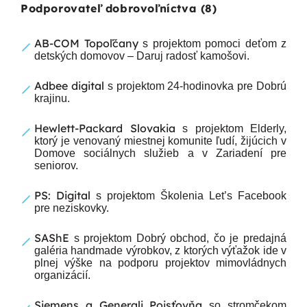
Podporovateľ dobrovoľníctva (8)
AB-COM Topoľčany
s projektom pomoci deťom z
detských domovov – Daruj radosť kamošovi.
Adbee digital
s projektom 24-hodinovka pre Dobrú
krajinu.
Hewlett-Packard Slovakia
s projektom Elderly,
ktorý je venovaný miestnej komunite ľudí, žijúcich v
Domove sociálnych služieb a v Zariadení pre
seniorov.
PS: Digital
s projektom Školenia Let’s Facebook
pre neziskovky.
SAShE
s projektom Dobrý obchod, čo je predajná
galéria handmade výrobkov, z ktorých výťažok ide v
plnej výške na podporu projektov mimovládnych
organizácií.
Siemens a Generali Poisťovňa
so stromčekom