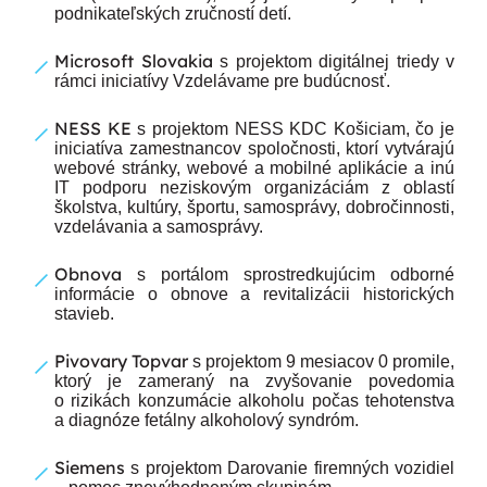
podnikateľských zručností detí.
Microsoft Slovakia
s projektom digitálnej triedy v
rámci iniciatívy Vzdelávame pre budúcnosť.
NESS KE
s projektom NESS KDC Košiciam, čo je
iniciatíva zamestnancov spoločnosti, ktorí vytvárajú
webové stránky, webové a mobilné aplikácie a inú
IT podporu neziskovým organizáciám z oblastí
školstva, kultúry, športu, samosprávy, dobročinnosti,
vzdelávania a samosprávy.
Obnova
s portálom sprostredkujúcim odborné
informácie o obnove a revitalizácii historických
stavieb.
Pivovary Topvar
s projektom 9 mesiacov 0 promile,
ktorý je zameraný na zvyšovanie povedomia
o rizikách konzumácie alkoholu počas tehotenstva
a diagnóze fetálny alkoholový syndróm.
Siemens
s projektom Darovanie firemných vozidiel