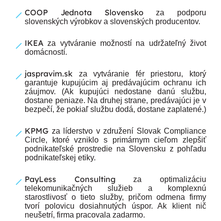
COOP Jednota Slovensko
za podporu
slovenských výrobkov a slovenských producentov.
IKEA
za vytváranie možností na udržateľný život
domácností.
jaspravim.sk
za vytváranie fér priestoru, ktorý
garantuje kupujúcim aj predávajúcim ochranu ich
záujmov. (Ak kupujúci nedostane danú službu,
dostane peniaze. Na druhej strane, predávajúci je v
bezpečí, že pokiaľ službu dodá, dostane zaplatené.)
KPMG
za líderstvo v združení Slovak Compliance
Circle, ktoré vzniklo s primárnym cieľom zlepšiť
podnikateľské prostredie na Slovensku z pohľadu
podnikateľskej etiky.
PayLess Consulting
za optimalizáciu
telekomunikačných služieb a komplexnú
starostlivosť o tieto služby, pričom odmena firmy
tvorí polovicu dosiahnutých úspor. Ak klient nič
neušetrí, firma pracovala zadarmo.