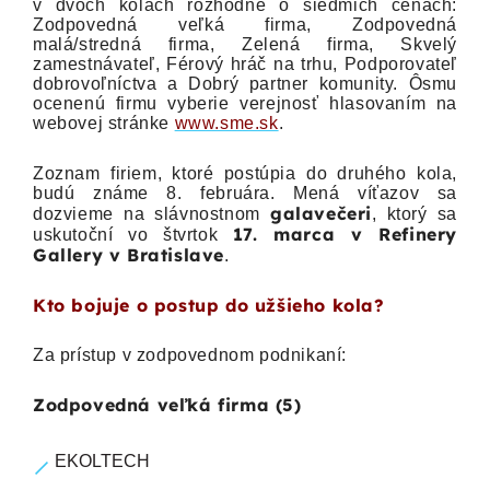
v dvoch kolách rozhodne o siedmich cenách:
Zodpovedná veľká firma, Zodpovedná
malá/stredná firma, Zelená firma, Skvelý
zamestnávateľ, Férový hráč na trhu, Podporovateľ
dobrovoľníctva a Dobrý partner komunity. Ôsmu
ocenenú firmu vyberie verejnosť hlasovaním na
webovej stránke
www.sme.sk
.
Zoznam firiem, ktoré postúpia do druhého kola,
budú známe 8. februára. Mená víťazov sa
galavečeri
dozvieme na slávnostnom
, ktorý sa
17. marca v Refinery
uskutoční vo štvrtok
Gallery v Bratislave
.
Kto bojuje o postup do užšieho kola?
Za prístup v zodpovednom podnikaní:
Zodpovedná veľká firma (5)
EKOLTECH