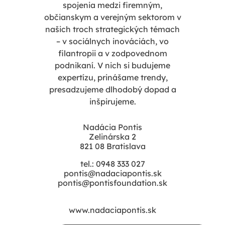
spojenia medzi firemným,
občianskym a verejným sektorom v
našich troch strategických témach
– v sociálnych inováciách, vo
filantropii a v zodpovednom
podnikaní. V nich si budujeme
expertízu, prinášame trendy,
presadzujeme dlhodobý dopad a
inšpirujeme.
Nadácia Pontis
Zelinárska 2
821 08 Bratislava
tel.: 0948 333 027
pontis@nadaciapontis.sk
pontis@pontisfoundation.sk
www.nadaciapontis.sk