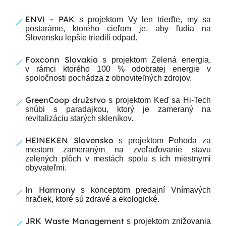
ENVI – PAK
s projektom Vy len trieďte, my sa
postaráme, ktorého cieľom je, aby ľudia na
Slovensku lepšie triedili odpad.
Foxconn Slovakia
s projektom Zelená energia,
v rámci ktorého 100 % odobratej energie v
spoločnosti pochádza z obnoviteľných zdrojov.
GreenCoop družstvo
s projektom Keď sa Hi-Tech
snúbi s paradajkou, ktorý je zameraný na
revitalizáciu starých skleníkov.
HEINEKEN Slovensko
s projektom Pohoda za
mestom zameraným na zveľaďovanie stavu
zelených plôch v mestách spolu s ich miestnymi
obyvateľmi.
In Harmony
s konceptom predajní Vnímavých
hračiek, ktoré sú zdravé a ekologické.
JRK Waste Management
s projektom znižovania