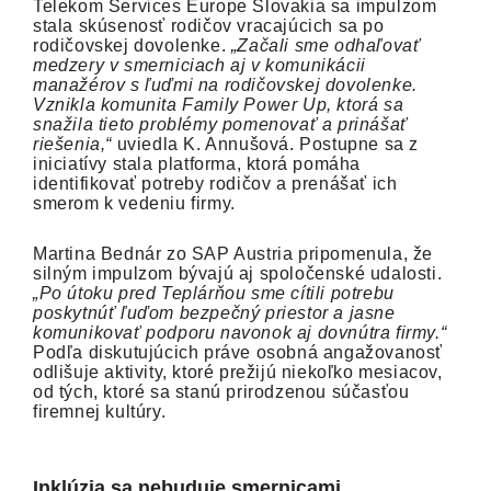
Telekom Services Europe Slovakia sa impulzom
stala skúsenosť rodičov vracajúcich sa po
rodičovskej dovolenke.
„Začali sme odhaľovať
medzery v smerniciach aj v komunikácii
manažérov s ľuďmi na rodičovskej dovolenke.
Vznikla komunita Family Power Up, ktorá sa
snažila tieto problémy pomenovať a prinášať
riešenia,“
uviedla K. Annušová. Postupne sa z
iniciatívy stala platforma, ktorá pomáha
identifikovať potreby rodičov a prenášať ich
smerom k vedeniu firmy.
Martina Bednár zo SAP Austria pripomenula, že
silným impulzom bývajú aj spoločenské udalosti.
„Po útoku pred Teplárňou sme cítili potrebu
poskytnúť ľuďom bezpečný priestor a jasne
komunikovať podporu navonok aj dovnútra firmy.“
Podľa diskutujúcich práve osobná angažovanosť
odlišuje aktivity, ktoré prežijú niekoľko mesiacov,
od tých, ktoré sa stanú prirodzenou súčasťou
firemnej kultúry.
Inklúzia sa nebuduje smernicami