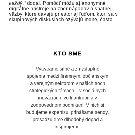
každý,“
dodal. Pomôcť môžu aj anonymné
digitálne nástroje na zber nápadov a spätnej
väzby, ktoré dávajú priestor aj ľuďom, ktorí sa v
skupinových diskusiách ozývajú menej často.
KTO SME
Vytvárame silné a zmysluplné
spojenia medzi firemným, občianskym
a verejným sektorom v našich troch
strategických témach – v sociálnych
inováciách, vo filantropii a v
zodpovednom podnikaní. V nich si
budujeme expertízu, prinášame trendy,
presadzujeme dlhodobý dopad a
inšpirujeme.