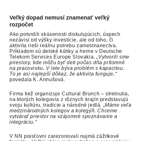
Veľký dopad nemusí znamenať veľký
rozpočet
Ako potvrdili skúsenosti diskutujúcich, úspech
nezávisí od výšky investície, ale od toho, či
aktivita rieši reálnu potrebu zamestnanectva.
Príkladom sú detské kútiky a herne v Deutsche
Telekom Services Europe Slovakia.
„Vytvorili sme
priestory, kde môžu byť deti počas dňa prítomné
na pracovisku. V lete býva problém s kapacitou.
To je asi najlepší dôkaz, že aktivita funguje,“
povedala K. Annušová.
Firma tiež organizuje Cultural Brunch – stretnutia,
na ktorých kolegovia z rôznych krajín predstavujú
svoju kultúru, tradície a národné jedlá.
„Máme veľa
medzinárodných kolegov a kolegýň. Chceme
vytvárať priestor na vzájomné spoznávanie a
integráciu.“
V NN poisťovni zarezonovali najmä zážitkové