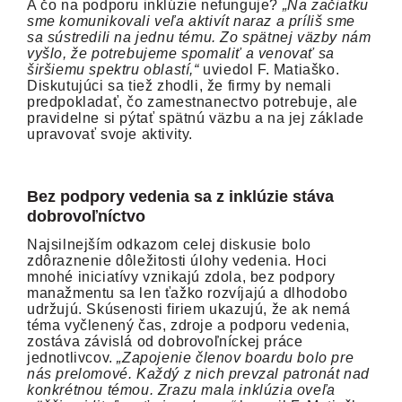
A čo na podporu inklúzie nefunguje?
„Na začiatku
sme komunikovali veľa aktivít naraz a príliš sme
sa sústredili na jednu tému. Zo spätnej väzby nám
vyšlo, že potrebujeme spomaliť a venovať sa
širšiemu spektru oblastí,“
uviedol F. Matiaško.
Diskutujúci sa tiež zhodli, že firmy by nemali
predpokladať, čo zamestnanectvo potrebuje, ale
pravidelne si pýtať spätnú väzbu a na jej základe
upravovať svoje aktivity.
Bez podpory vedenia sa z inklúzie stáva
dobrovoľníctvo
Najsilnejším odkazom celej diskusie bolo
zdôraznenie dôležitosti úlohy vedenia. Hoci
mnohé iniciatívy vznikajú zdola, bez podpory
manažmentu sa len ťažko rozvíjajú a dlhodobo
udržujú. Skúsenosti firiem ukazujú, že ak nemá
téma vyčlenený čas, zdroje a podporu vedenia,
zostáva závislá od dobrovoľníckej práce
jednotlivcov.
„Zapojenie členov boardu bolo pre
nás prelomové. Každý z nich prevzal patronát nad
konkrétnou témou. Zrazu mala inklúzia oveľa