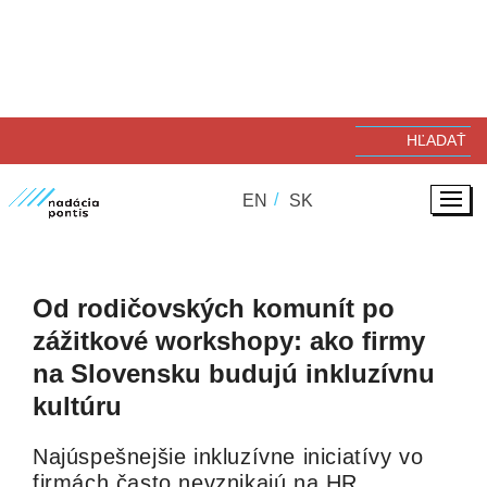
03. 06. 2026
ZODPOVEDNÉ PODNIKANIE
EN
SK
Od rodičovských komunít po
zážitkové workshopy: ako firmy
na Slovensku budujú inkluzívnu
kultúru
Najúspešnejšie inkluzívne iniciatívy vo
firmách často nevznikajú na HR