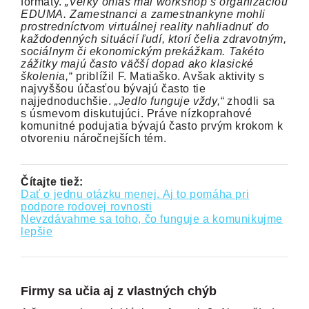
formáty.
„Veľký ohlas mal workshop s organizáciou
EDUMA. Zamestnanci a zamestnankyne mohli
prostredníctvom virtuálnej reality nahliadnuť do
každodenných situácií ľudí, ktorí čelia zdravotným,
sociálnym či ekonomickým prekážkam. Takéto
zážitky majú často väčší dopad ako klasické
školenia,“
priblížil F. Matiaško. Avšak aktivity s
najvyššou účasťou bývajú často tie
najjednoduchšie.
„Jedlo funguje vždy,“
zhodli sa
s úsmevom diskutujúci. Práve nízkoprahové
komunitné podujatia bývajú často prvým krokom k
otvoreniu náročnejších tém.
Čítajte tiež:
Dať o jednu otázku menej. Aj to pomáha pri
podpore rodovej rovnosti
Nevzdávahme sa toho, čo funguje a komunikujme
lepšie
Firmy sa učia aj z vlastných chýb