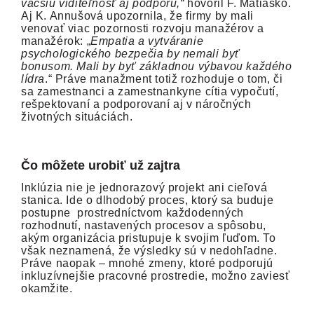
väčšiu viditeľnosť aj podporu,“
hovoril F. Matiaško.
Aj K. Annušová upozornila, že firmy by mali
venovať viac pozornosti rozvoju manažérov a
manažérok: „
Empatia a vytváranie
psychologického bezpečia by nemali byť
bonusom. Mali by byť základnou výbavou každého
lídra
.“ Práve manažment totiž rozhoduje o tom, či
sa zamestnanci a zamestnankyne cítia vypočutí,
rešpektovaní a podporovaní aj v náročných
životných situáciách.
Čo môžete urobiť už zajtra
Inklúzia nie je jednorazový projekt ani cieľová
stanica. Ide o dlhodobý proces, ktorý sa buduje
postupne prostredníctvom každodenných
rozhodnutí, nastavených procesov a spôsobu,
akým organizácia pristupuje k svojim ľuďom. To
však neznamená, že výsledky sú v nedohľadne.
Práve naopak – mnohé zmeny, ktoré podporujú
inkluzívnejšie pracovné prostredie, možno zaviesť
okamžite.