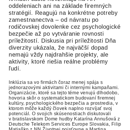
oddeleniach ani na základe firemných
stratégií. Reagujú na konkrétne potreby
zamestnanectva – od návratu po
rodičovskej dovolenke cez psychologické
bezpečie až po vytváranie rovnosti
príležitostí. Diskusia pri príležitosti Dňa
diverzity ukázala, že najväčší dopad
nemajú vždy najdrahšie projekty, ale
aktivity, ktoré riešia reálne problémy
ľudí.
Inklúzia sa vo firmách čoraz menej spája s
jednorazovými aktivitami či internými kampaňami.
Organizácie, ktoré sa tejto téme venujú dlhodobo,
hovoria skôr o systematickom budovaní firemnej
kultúry, psychologického bezpečia a prostredia, v
ktorom môže každý človek naplno rozvíjať svoj
potenciál. O svojich skúsenostiach diskutovali
v bratislavskom Dome hudby Katarína Annušová z
Deutsche Telekom Services Europe Slovakia, Filip
Matiaško z NN Životnej poisťovne a Martina