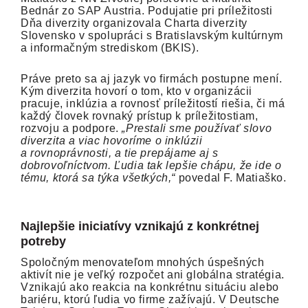
Bednár zo SAP Austria. Podujatie pri príležitosti
Dňa diverzity organizovala Charta diverzity
Slovensko v spolupráci s Bratislavským kultúrnym
a informačným strediskom (BKIS).
Práve preto sa aj jazyk vo firmách postupne mení.
Kým diverzita hovorí o tom, kto v organizácii
pracuje, inklúzia a rovnosť príležitostí riešia, či má
každý človek rovnaký prístup k príležitostiam,
rozvoju a podpore.
„Prestali sme používať slovo
diverzita a viac hovoríme o inklúzii
a rovnoprávnosti, a tie prepájame aj s
dobrovoľníctvom. Ľudia tak lepšie chápu, že ide o
tému, ktorá sa týka všetkých,“
povedal F. Matiaško.
Najlepšie iniciatívy vznikajú z konkrétnej
potreby
Spoločným menovateľom mnohých úspešných
aktivít nie je veľký rozpočet ani globálna stratégia.
Vznikajú ako reakcia na konkrétnu situáciu alebo
bariéru, ktorú ľudia vo firme zažívajú. V Deutsche