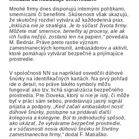
Mnohé firmy dnes disponujú internými politikami,
smernicami či benefitmi. Skúsenosti však ukazujú,
že skutočný rozdiel vytvára až každodenná prax.
„Inklúzia nie je stratégia. Je to súčasť života firmy.
Môžete mať smernice, benefity aj procesy, ale ak
ich ľudia nežijú, zostanú len na papieri,“
povedala
M. Bednár. Práve preto rastie význam
zamestnaneckých komunít, ambasádorov a aktivít,
ktoré pomáhajú vytvárať bezpečné a prijímajúce
prostredie.
V spoločnosti NN sa napríklad osvedčili dúhové
šnúrky na identifikačných kartách. Na prvý pohľad
ide o detail, no práve takéto symboly môžu
fungovať ako tzv. tichá signalizácia bezpečného
prostredia. Pre človeka, ktorý si nie je istý, či môže
byť v práci sám sebou, predstavujú jasný signál
prijatia a podpory. „
Keď začali ambasádori nosiť
dúhové šnúrky, postupne sa pridávali ďalší
kolegovia a kolegyne. Bol to jednoduchý spôsob,
ako ukázať, že vytvárame bezpečné prostredie,
a v súčasnosti nosia dúhovú šnúrku tri štvrtiny
zamestnanectva firmy,“
dodal F. Matiaško.