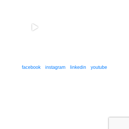
facebook
instagram
linkedin
youtube
© Nadácia Pontis 2026
Ochrana údajov
Nastavenia cookies
O NÁS
NAŠE TÉMY
ČO PONÚKAME
AKTUALITY
KONTAKTY