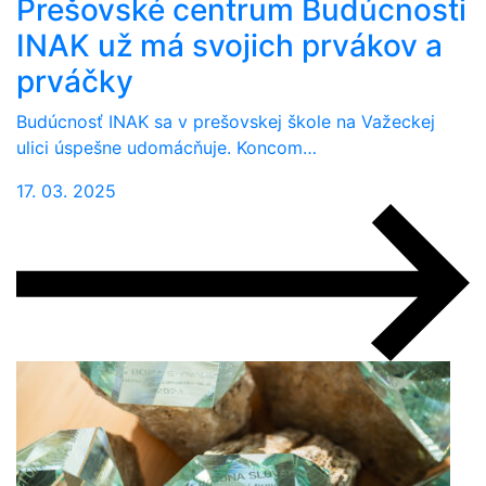
Prešovské centrum Budúcnosti
INAK už má svojich prvákov a
prváčky
Budúcnosť INAK sa v prešovskej škole na Važeckej
ulici úspešne udomácňuje. Koncom…
17. 03. 2025