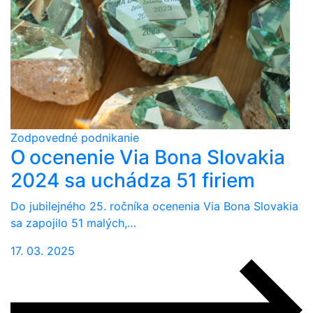
Zodpovedné podnikanie
O ocenenie Via Bona Slovakia
2024 sa uchádza 51 firiem
Do jubilejného 25. ročníka ocenenia Via Bona Slovakia
sa zapojilo 51 malých,…
17. 03. 2025