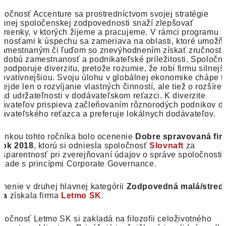
ločnosť Accenture sa prostredníctvom svojej stratégie
emnej spoločenskej zodpovednosti snaží zlepšovať
mienky, v ktorých žijeme a pracujeme. V rámci programu
čnosťami k úspechu sa zameriava na oblasti, ktoré umožň
amestnaným či ľuďom so znevýhodnením získať zručnosti
odobú zamestnanosť a podnikateľské príležitosti. Spoločn
ž podporuje diverzitu, pretože rozumie, že robí firmu silnej
novatívnejšiou. Svoju úlohu v globálnej ekonomike chápe t
nejde len o rozvíjanie vlastných činností, ale tiež o rozšíre
ad udržateľnosti v dodávateľskom reťazci. K diverzite
ávateľov prispieva začleňovaním rôznorodých podnikov d
ávateľského reťazca a preferuje lokálnych dodávateľov.
inkou tohto ročníka bolo ocenenie
Dobre spravovaná fir
rok 2018
, ktorú si odniesla spoločnosť
Slovnaft
za
nsparentnosť pri zverejňovaní údajov o správe spoločnosti
úlade s princípmi Corporate Governance.
nenie v druhej hlavnej kategórii
Zodpovedná malá/stred
rma
získala firma
Letmo SK
.
ločnosť Letmo SK si zakladá na filozofii celoživotného