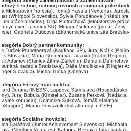
Kategória Skvelý zamestnávateľ a Zamestnávateľ
retový k rodine, rodovej rovnosti a rovnosti príležitostí
na Molnárová (Profesia), Tomáš Hasala (Nexteria), Jarosla
gar (Whirpool Slovensko), Sylvia Porubänová (Inštitút pre
kum práce a rodiny), Oľga Pietruchová (Ministerstvo práce
iálnych vecí a rodiny SR), Miriam Zsilleová (portál Ženy
este), Gabriela Dubcová (Ekonomická univerzita Bratislav
Kategória Dobrý partner komnunity:
ka Turček Pfundtnerová (Kaufland SR), Juraj Králik (Philip
ris Slovakia), Mária Grebeňová Laczová (Rádio Regína),
ek Adamov (Stanica Žilina-Záriečie), Daniela Danihelová
munitná nadácia Bratislava), Dáša Matušíková (Ringier Ax
inger Slovakia), Michal Hrčka (Obnova)
Kategória Férový hráč na trhu:
hard Ďurana (INESS), Luppová Stanislava (Hospodárske
iny), Juraj Bobula (Kinstellar), Zuzana Petková (Nadácia
tavme korupciu), Dominika Šulková, Tomáš Kleimpai
bSupport), Martin Provazník (bnt attorney in CEE)
Kategória Sociálne inovácie:
ica Balážová (Junior Achievement Slovensko), Michaela
ková (Neulogy Ventures), Katarína Bežová (Tatra banka),