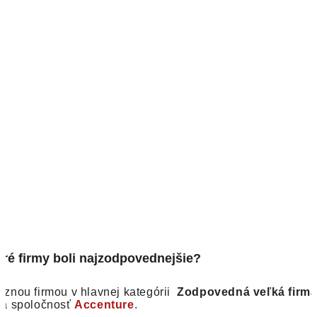
oré firmy boli najzodpovednejšie?
aznou firmou v hlavnej kategórii
Zodpovedná veľká firm
la spoločnosť
Accenture
.