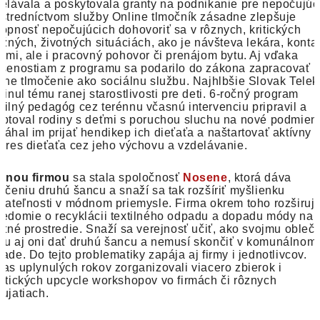
elávala a poskytovala granty na podnikanie pre nepočujúc
stredníctvom služby Online tlmočník zásadne zlepšuje
opnosť nepočujúcich dohovoriť sa v rôznych, kritických
ežných, životných situáciách, ako je návšteva lekára, konta
dmi, ale i pracovný pohovor či prenájom bytu. Aj vďaka
senostiam z programu sa podarilo do zákona zapracovať
ine tlmočenie ako sociálnu službu. Najhlbšie Slovak Tele
vinul tému ranej starostlivosti pre deti. 6-ročný program
ilný pedagóg cez terénnu včasnú intervenciu pripravil a
ptoval rodiny s deťmi s poruchou sluchu na nové podmien
áhal im prijať hendikep ich dieťaťa a naštartovať aktívny
gres dieťaťa cez jeho výchovu a vzdelávanie.
lenou firmou
sa stala spoločnosť
Nosene
, ktorá dáva
ečeniu druhú šancu a snaží sa tak rozšíriť myšlienku
žateľnosti v módnom priemysle. Firma okrem toho rozširuj
edomie o recyklácii textilného odpadu a dopadu módy na
otné prostredie. Snaží sa verejnosť učiť, ako svojmu obleč
u aj oni dať druhú šancu a nemusí skončiť v komunálnom
ade. Do tejto problematiky zapája aj firmy i jednotlivcov.
as uplynulých rokov zorganizovali viacero zbierok i
ktických upcycle workshopov vo firmách či rôznych
ujatiach.