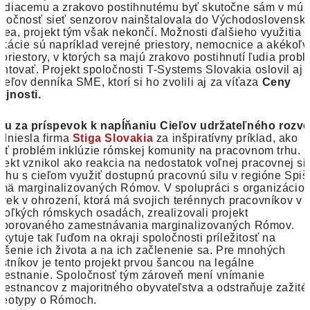
idiacemu a zrakovo postihnutému byť skutočne sám v múz
ločnosť sieť senzorov nainštalovala do Východoslovensk
ea, projekt tým však nekončí. Možnosti ďalšieho využitia
ikácie sú napríklad verejné priestory, nemocnice a akékoľ
 priestory, v ktorých sa majú zrakovo postihnutí ľudia prob
entovať. Projekt spoločnosti T-Systems Slovakia oslovil aj
ateľov denníka SME, ktorí si ho zvolili aj za víťaza
Ceny
ejnosti.
u za príspevok k napĺňaniu Cieľov udržateľného rozvo
odniesla firma
Stiga Slovakia
za inšpiratívny príklad, ako
šiť problém inklúzie rómskej komunity na pracovnom trhu.
jekt vznikol ako reakcia na nedostatok voľnej pracovnej si
trhu s cieľom využiť dostupnú pracovnú silu v regióne Spiš
mä marginalizovaných Rómov. V spolupráci s organizácio
vek v ohrození, ktorá má svojich terénnych pracovníkov v
koľkých rómskych osadách, zrealizovali projekt
dporovaného zamestnávania marginalizovaných Rómov.
kytuje tak ľuďom na okraji spoločnosti príležitosť na
pšenie ich života a na ich začlenenie sa. Pre mnohých
stníkov je tento projekt prvou šancou na legálne
estnanie. Spoločnosť tým zároveň mení vnímanie
estnancov z majoritného obyvateľstva a odstraňuje zažité
reotypy o Rómoch.