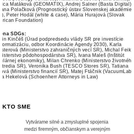
ica Matáková (GEOMATIX), Andrej Salner (Basta Digital),
ana Polačková (Prognostický ústav Slovenskej akadémie
d), Peter Hodál (white & case), Mária Hurajová (Slovak
rican Foundation)
Cena SDGs:
tin Kinčéš (Úrad podpredsedu vlády SR pre investície
nformatizáciu, odbor Koordinácie Agendy 2030), Karla
sterová (Ministerstvo zahraničných vecí SR), Michal Feik
nisterstvo pôdohospodárstva SR), Ivana Maleš (Inštitút
kulárnej ekonomiky), Milan Chrenko (Ministerstvo životnéh
stredia SR), Veronika Bush (TESCO Stores SR), Tatiana
ková (Ministerstvo financií SR), Matej Ftáčnik (VacuumLabs
a Hekelová (Schoenherr Attorneys in Law)
KTO SME
Vytvárame silné a zmysluplné spojenia
medzi firemným, občianskym a verejným