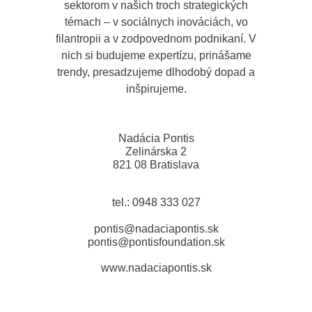
sektorom v našich troch strategických
témach – v sociálnych inováciách, vo
filantropii a v zodpovednom podnikaní. V
nich si budujeme expertízu, prinášame
trendy, presadzujeme dlhodobý dopad a
inšpirujeme.
Nadácia Pontis
Zelinárska 2
821 08 Bratislava
tel.: 0948 333 027
pontis@nadaciapontis.sk
pontis@pontisfoundation.sk
www.nadaciapontis.sk