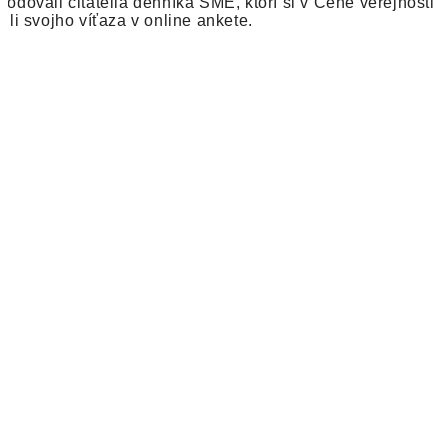
hodovali čitatelia denníka SME, ktorí si v Cene verejnosti
lili svojho víťaza v online ankete.