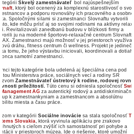
ategórii
Skvelý zamestnávateľ
bol najúspešnejším
vnaft
, ktorý bol ocenený za komplexnú starostlivosť o svoj
estnancov a podporu rovnováhy ich pracovného a osobn
ota. Spoločnými silami si zamestnanci Slovnaftu vytvorili
sto, kde môžu prísť aj so svojimi rodinami na aktívny relax
ci. Revitalizovali zanedbanú budovu v blízkosti firmy a
tvorili ju na moderné športovo-relaxačné centrum Slovnaft
AX. Zamestnanci majú možnosť v jej priestoroch využívať
kovú dráhu, fitness centrum či wellness. Projekt je jedineč
ka tomu, že jeho výstavbu iniciovali, koordinovali a dotiahl
konca samotní zamestnanci.
ámci tejto kategórie bola udelená aj špeciálna cena pod
titou Ministerstva práce, sociálnych vecí a rodiny SR
názvom
Zamestnávateľ ústretový k rodine, rodovej rovno
ovnosti príležitostí.
Túto cenu si odniesla spoločnosť
Swi
 Management AG
za autentický rodový a antidiskriminačn
stup k zamestnankyniam a zamestnancom a absolútnu
xibilitu miesta a času práce.
azom v kategórii
Sociálne inovácie
sa stala spoločnosť
T-
stems Slovakia
, ktorá vyvinula aplikáciu pre zrakovo
tihnutých s cieľom zvýšiť ich samostatnosť pri pohybe a
entácii v priestoroch múzea. Ide o riešenie, ktoré umožní