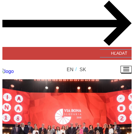
Verejné zbierky
#GivingTuesday
Zverejňovanie faktúr a objednávok
EN
SK