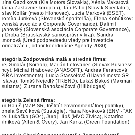
arína Gazdíková (Kia Motors Slovakia), Xénia Makarová
dácia Zastavme korupciu), Ján Pallo (Slovak Spectator),
oslav Kollár (mesto Hlohovec), Lucia Marková (ESET),
homíra Juríková (Slovenská sporiteľňa), Elena Kohútiková
ovenská asociácia Corporate Governance), Dalimil
ganovský (Slovenská asociácia Corporate Governance),
aj Droba (Bratislavský samosprávny kraj), Sandra
amonová (Úrad podpredsedu vlády pre investície
nformatizáciu, odbor koordinácie Agendy 2030)
Kategória Zodpovedná malá a stredná firma:
rej Smolár (Soitron), Marián Letovanec (Slovak Business
ncy), Michal Hrabovec (ANASOFT), Andrea Ferancová
PIRA Investments), Lucia Štasselová (Hlavné mesto SR
tislava), Tomáš Nejedlý (TREND), Lukáš Bakoš (Maxman
sultants), Zuzana Bartošovičová (Hillbridges)
Kategória Zelená firma:
tin Haluš (MŽP SR, Inštitút environmentálnej politiky),
ronela Ševčíková (Stratégie), Hana Nováková (ENVI-PAK)
cel Lukačka (GO4), Juraj Hipš (MVO Živica), Katarína
ulníková (Allen & Overy), Jan Kurka (Green Foundation)