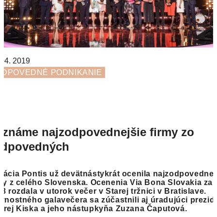
 04. 2019
ODPOVEDNÉ PODNIKANIE
známe najzodpovednejšie firmy zo
odpovedných
ácia Pontis už devätnástykrát ocenila najzodpovednej
my z celého Slovenska. Ocenenia Via Bona Slovakia za 
8 rozdala v utorok večer v Starej tržnici v Bratislave.
vnostného galavečera sa zúčastnili aj úradujúci prezid
drej Kiska a jeho nástupkyňa Zuzana Čaputová.