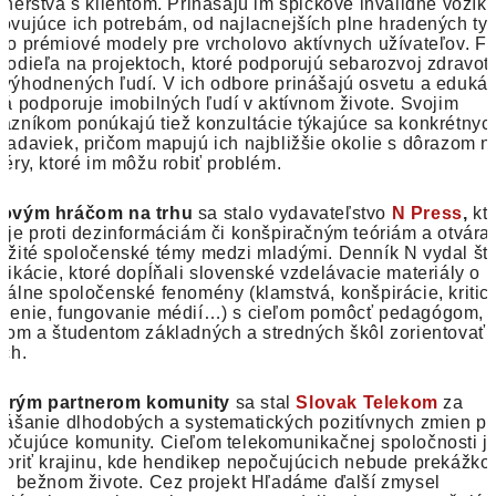
tnerstva s klientom. Prinášajú im špičkové invalidné vozík
ovujúce ich potrebám, od najlacnejších plne hradených ty
po prémiové modely pre vrcholovo aktívnych užívateľov. F
podieľa na projektoch, ktoré podporujú sebarozvoj zdravot
výhodnených ľudí. V ich odbore prinášajú osvetu a edukác
rá podporuje imobilných ľudí v aktívnom živote. Svojim
azníkom ponúkajú tiež konzultácie týkajúce sa konkrétnyc
iadaviek, pričom mapujú ich najbližšie okolie s dôrazom n
iéry, ktoré im môžu robiť problém.
rovým hráčom na trhu
sa stalo vydavateľstvo
N Press
,
kto
uje proti dezinformáciám či konšpiračným teóriám a otvára
ežité spoločenské témy medzi mladými. Denník N vydal šty
likácie, ktoré dopĺňali slovenské vzdelávacie materiály o
uálne spoločenské fenomény (klamstvá, konšpirácie, kritic
lenie, fungovanie médií…) s cieľom pomôcť pedagógom,
kom a študentom základných a stredných škôl zorientovať 
ich.
brým partnerom komunity
sa stal
Slovak Telekom
za
nášanie dlhodobých a systematických pozitívnych zmien pr
očujúce komunity. Cieľom telekomunikačnej spoločnosti j
voriť krajinu, kde hendikep nepočujúcich nebude prekážko
ch bežnom živote. Cez projekt Hľadáme ďalší zmysel