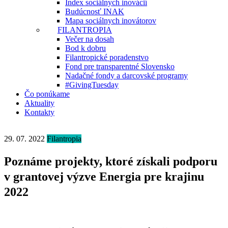
Index sociálnych inovácií
Budúcnosť INAK
Mapa sociálnych inovátorov
FILANTROPIA
Večer na dosah
Bod k dobru
Filantropické poradenstvo
Fond pre transparentné Slovensko
Nadačné fondy a darcovské programy
#GivingTuesday
Čo ponúkame
Aktuality
Kontakty
29. 07. 2022
Filantropia
Poznáme projekty, ktoré získali podporu
v grantovej výzve Energia pre krajinu
2022