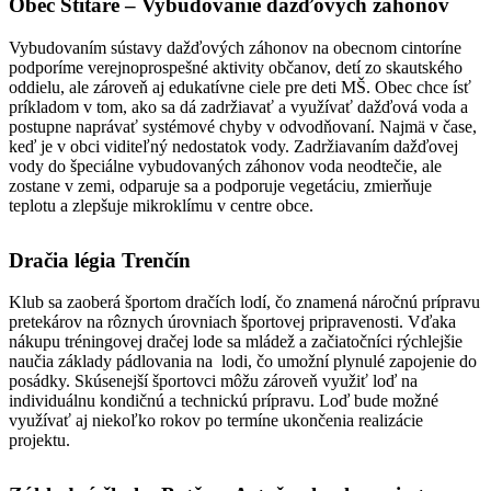
Obec Štitáre – Vybudovanie dažďových záhonov
Vybudovaním sústavy dažďových záhonov na obecnom cintoríne
podporíme verejnoprospešné aktivity občanov, detí zo skautského
oddielu, ale zároveň aj edukatívne ciele pre deti MŠ. Obec chce ísť
príkladom v tom, ako sa dá zadržiavať a využívať dažďová voda a
postupne naprávať systémové chyby v odvodňovaní. Najmä v čase,
keď je v obci viditeľný nedostatok vody. Zadržiavaním dažďovej
vody do špeciálne vybudovaných záhonov voda neodtečie, ale
zostane v zemi, odparuje sa a podporuje vegetáciu, zmierňuje
teplotu a zlepšuje mikroklímu v centre obce.
Dračia légia Trenčín
Klub sa zaoberá športom dračích lodí, čo znamená náročnú prípravu
pretekárov na rôznych úrovniach športovej pripravenosti. Vďaka
nákupu tréningovej dračej lode sa mládež a začiatočníci rýchlejšie
naučia základy pádlovania na lodi, čo umožní plynulé zapojenie do
posádky. Skúsenejší športovci môžu zároveň využiť loď na
individuálnu kondičnú a technickú prípravu. Loď bude možné
využívať aj niekoľko rokov po termíne ukončenia realizácie
projektu.