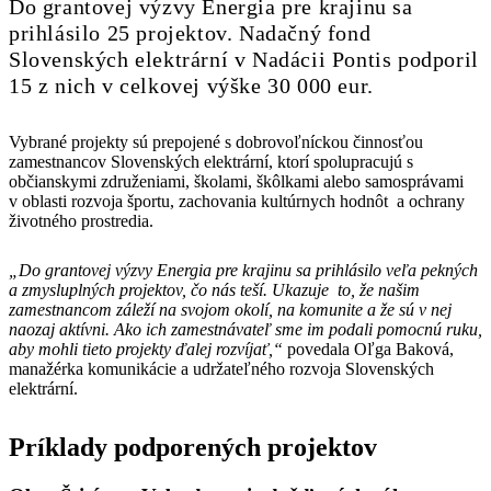
Do grantovej výzvy Energia pre krajinu sa
prihlásilo 25 projektov. Nadačný fond
Slovenských elektrární v Nadácii Pontis podporil
15 z nich v celkovej výške 30 000 eur.
Vybrané projekty sú prepojené s dobrovoľníckou činnosťou
zamestnancov Slovenských elektrární, ktorí spolupracujú s
občianskymi združeniami, školami, škôlkami alebo samosprávami
v oblasti rozvoja športu, zachovania kultúrnych hodnôt a ochrany
životného prostredia.
„Do grantovej výzvy Energia pre krajinu sa prihlásilo veľa pekných
a zmysluplných projektov, čo nás teší. Ukazuje to, že našim
zamestnancom záleží na svojom okolí, na komunite a že sú v nej
naozaj aktívni. Ako ich zamestnávateľ sme im podali pomocnú ruku,
aby mohli tieto projekty ďalej rozvíjať,“
povedala Oľga Baková,
manažérka komunikácie a udržateľného rozvoja Slovenských
elektrární.
Príklady podporených projektov