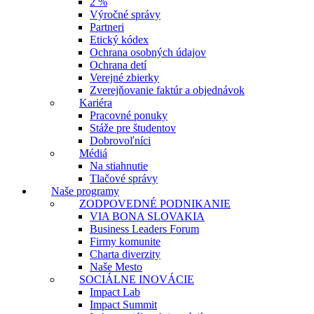
2 %
Výročné správy
Partneri
Etický kódex
Ochrana osobných údajov
Ochrana detí
Verejné zbierky
Zverejňovanie faktúr a objednávok
Kariéra
Pracovné ponuky
Stáže pre študentov
Dobrovoľníci
Médiá
Na stiahnutie
Tlačové správy
Naše programy
ZODPOVEDNÉ PODNIKANIE
VIA BONA SLOVAKIA
Business Leaders Forum
Firmy komunite
Charta diverzity
Naše Mesto
SOCIÁLNE INOVÁCIE
Impact Lab
Impact Summit