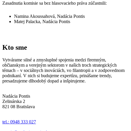
Zasadnutia komisie sa bez hlasovacieho práva zúčastnili:
Namina Akoussahová, Nadácia Pontis
Matej Palacka, Nadácia Pontis
Kto sme
Vytvárame silné a zmysluplné spojenia medzi firemným,
občianskym a verejným sektorom v našich troch strategických
témach – v sociálnych inováciách, vo filantropii a v zodpovednom
podnikaní. V nich si budujeme expertízu, prinášame trendy,
presadzujeme dlhodobý dopad a inšpirujeme.
Nadácia Pontis
Zelinárska 2
821 08 Bratislava
tel.: 0948 333 027