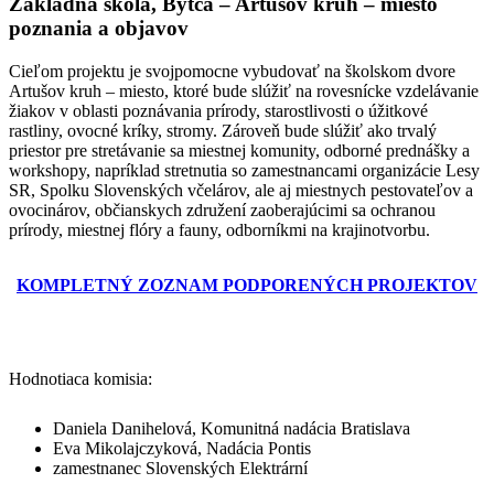
Základná škola, Bytča – Artušov kruh – miesto
poznania a objavov
Cieľom projektu je svojpomocne vybudovať na školskom dvore
Artušov kruh – miesto, ktoré bude slúžiť na rovesnícke vzdelávanie
žiakov v oblasti poznávania prírody, starostlivosti o úžitkové
rastliny, ovocné kríky, stromy. Zároveň bude slúžiť ako trvalý
priestor pre stretávanie sa miestnej komunity, odborné prednášky a
workshopy, napríklad stretnutia so zamestnancami organizácie Lesy
SR, Spolku Slovenských včelárov, ale aj miestnych pestovateľov a
ovocinárov, občianskych združení zaoberajúcimi sa ochranou
prírody, miestnej flóry a fauny, odborníkmi na krajinotvorbu.
KOMPLETNÝ ZOZNAM PODPORENÝCH PROJEKTOV
Hodnotiaca komisia:
Daniela Danihelová, Komunitná nadácia Bratislava
Eva Mikolajczyková, Nadácia Pontis
zamestnanec Slovenských Elektrární