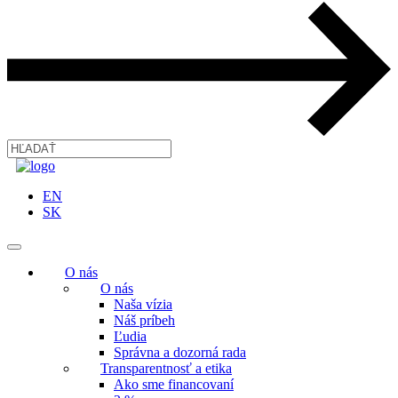
EN
SK
O nás
O nás
Naša vízia
Náš príbeh
Ľudia
Správna a dozorná rada
Transparentnosť a etika
Ako sme financovaní