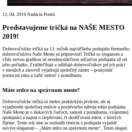
12. 04. 2019
Nadácia Pontis
Predstavujeme tričká na NAŠE MESTO
2019!
Dobrovoľnícke tričká na 13. ročník najväčšieho podujatia firemného
dobrovoľníctva Naše Mesto sú pripravené! Tričká so sloganom a
vždy novou grafikou sú neodmysliteľnou súčasťou podujatia už od
jeho počiatku. Zviditeľňujú a odlišujú dobrovoľníkov pri ich práci
v mestách a zároveň vyjadrujú spoločný zámer – poskytnúť
pomocnú ruku a zažiť radosť z pomáhania.
Máte srdce na správnom meste?
Dobrovoľnícke tričká sú nielen praktickým prvkom, ale aj
vyjadrením spoločnej emócie a pozitívneho náboja tohto podujatia.
Naše Mesto je o láskavých ľuďoch, radosti z pomáhania, vzájomnej
spolupráci a najmä o zlepšovaní, či skrášľovaní miest, v ktorých
žijeme. Tento rok sme sa rozhodli emóciu z podujatia vyjadriť
novým sloganom – „Mám srdce na správnom meste“. Tento slogan