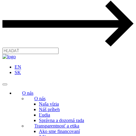
EN
SK
O nás
O nás
Naša vízia
Náš príbeh
Ľudia
Správna a dozorná rada
Transparentnosť a etika
Ako sme financovaní