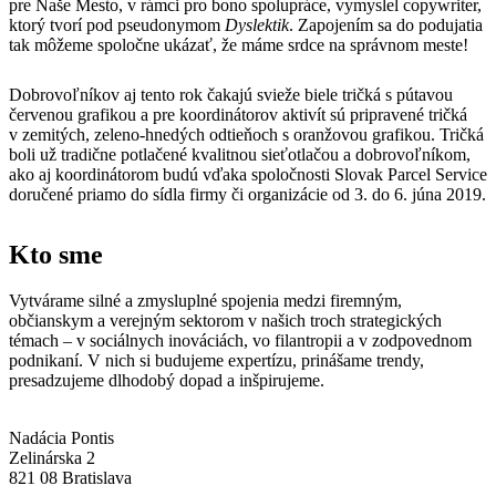
pre Naše Mesto, v rámci pro bono spolupráce, vymyslel copywriter,
ktorý tvorí pod pseudonymom
Dyslektik
. Zapojením sa do podujatia
tak môžeme spoločne ukázať, že máme srdce na správnom meste!
Dobrovoľníkov aj tento rok čakajú svieže biele tričká s pútavou
červenou grafikou a pre koordinátorov aktivít sú pripravené tričká
v zemitých, zeleno-hnedých odtieňoch s oranžovou grafikou. Tričká
boli už tradične potlačené kvalitnou sieťotlačou a dobrovoľníkom,
ako aj koordinátorom budú vďaka spoločnosti Slovak Parcel Service
doručené priamo do sídla firmy či organizácie od 3. do 6. júna 2019.
Kto sme
Vytvárame silné a zmysluplné spojenia medzi firemným,
občianskym a verejným sektorom v našich troch strategických
témach – v sociálnych inováciách, vo filantropii a v zodpovednom
podnikaní. V nich si budujeme expertízu, prinášame trendy,
presadzujeme dlhodobý dopad a inšpirujeme.
Nadácia Pontis
Zelinárska 2
821 08 Bratislava