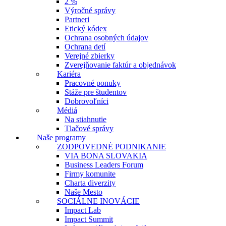
2 %
Výročné správy
Partneri
Etický kódex
Ochrana osobných údajov
Ochrana detí
Verejné zbierky
Zverejňovanie faktúr a objednávok
Kariéra
Pracovné ponuky
Stáže pre študentov
Dobrovoľníci
Médiá
Na stiahnutie
Tlačové správy
Naše programy
ZODPOVEDNÉ PODNIKANIE
VIA BONA SLOVAKIA
Business Leaders Forum
Firmy komunite
Charta diverzity
Naše Mesto
SOCIÁLNE INOVÁCIE
Impact Lab
Impact Summit