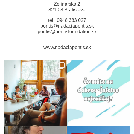
Zelinárska 2
821 08 Bratislava
tel.: 0948 333 027
pontis@nadaciapontis.sk
pontis@pontisfoundation.sk
www.nadaciapontis.sk