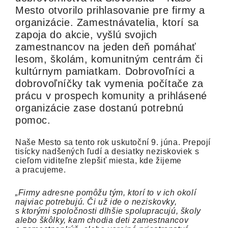
Mesto otvorilo prihlasovanie pre firmy a
organizácie. Zamestnávatelia, ktorí sa
zapoja do akcie, vyšlú svojich
zamestnancov na jeden deň pomáhať
lesom, školám, komunitným centrám či
kultúrnym pamiatkam. Dobrovoľníci a
dobrovoľníčky tak vymenia počítače za
prácu v prospech komunity a prihlásené
organizácie zase dostanú potrebnú
pomoc.
Naše Mesto sa tento rok uskutoční 9. júna. Prepojí
tisícky nadšených ľudí a desiatky neziskoviek s
cieľom viditeľne zlepšiť miesta, kde žijeme
a pracujeme.
„Firmy adresne pomôžu tým, ktorí to v ich okolí
najviac potrebujú. Či už ide o neziskovky,
s ktorými spoločnosti dlhšie spolupracujú, školy
alebo škôlky, kam chodia deti zamestnancov