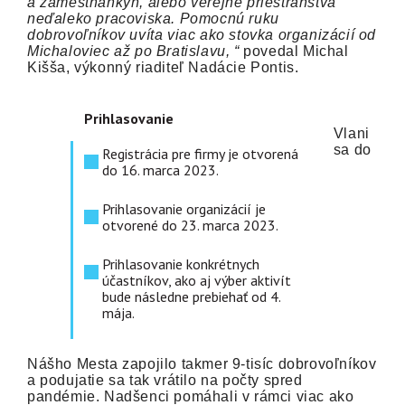
a zamestnankýň, alebo verejné priestranstvá
neďaleko pracoviska. Pomocnú ruku
dobrovoľníkov uvíta viac ako stovka organizácií od
Michaloviec až po Bratislavu, “
povedal Michal
Kišša, výkonný riaditeľ Nadácie Pontis.
Prihlasovanie
Vlani
sa do
Registrácia pre firmy je otvorená
do 16. marca 2023.
Prihlasovanie organizácií je
otvorené do 23. marca 2023.
Prihlasovanie konkrétnych
účastníkov, ako aj výber aktivít
bude následne prebiehať od 4.
mája.
Nášho Mesta zapojilo takmer 9-tisíc dobrovoľníkov
a podujatie sa tak vrátilo na počty spred
pandémie. Nadšenci pomáhali v rámci viac ako