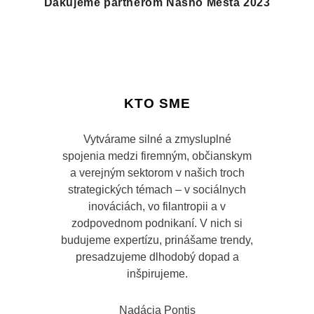
Ďakujeme partnerom Nášho Mesta 2023
KTO SME
Vytvárame silné a zmysluplné
spojenia medzi firemným, občianskym
a verejným sektorom v našich troch
strategických témach – v sociálnych
inováciách, vo filantropii a v
zodpovednom podnikaní. V nich si
budujeme expertízu, prinášame trendy,
presadzujeme dlhodobý dopad a
inšpirujeme.
Nadácia Pontis