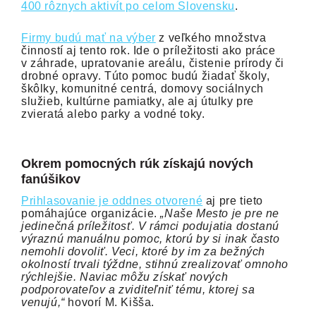
400 rôznych aktivít po celom Slovensku
.
Firmy budú mať na výber
z veľkého množstva
činností aj tento rok. Ide o príležitosti ako práce
v záhrade, upratovanie areálu, čistenie prírody či
drobné opravy. Túto pomoc budú žiadať školy,
škôlky, komunitné centrá, domovy sociálnych
služieb, kultúrne pamiatky, ale aj útulky pre
zvieratá alebo parky a vodné toky.
Okrem pomocných rúk získajú nových
fanúšikov
Prihlasovanie je oddnes otvorené
aj pre tieto
pomáhajúce organizácie.
„Naše Mesto je pre ne
jedinečná príležitosť. V rámci podujatia dostanú
výraznú manuálnu pomoc, ktorú by si inak často
nemohli dovoliť. Veci, ktoré by im za bežných
okolností trvali týždne, stihnú zrealizovať omnoho
rýchlejšie. Naviac môžu získať nových
podporovateľov a zviditeľniť tému, ktorej sa
venujú,“
hovorí M. Kišša.