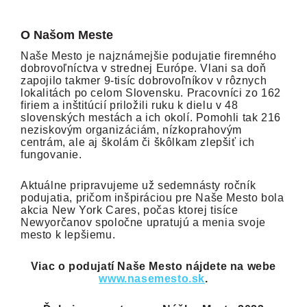
O Našom Meste
Naše Mesto je najznámejšie podujatie firemného
dobrovoľníctva v strednej Európe. Vlani sa doň
zapojilo takmer 9-tisíc dobrovoľníkov v rôznych
lokalitách po celom Slovensku. Pracovníci zo 162
firiem a inštitúcií priložili ruku k dielu v 48
slovenských mestách a ich okolí. Pomohli tak 216
neziskovým organizáciám, nízkoprahovým
centrám, ale aj školám či škôlkam zlepšiť ich
fungovanie.
Aktuálne pripravujeme už sedemnásty ročník
podujatia, pričom inšpiráciou pre Naše Mesto bola
akcia New York Cares, počas ktorej tisíce
Newyorčanov spoločne upratujú a menia svoje
mesto k lepšiemu.
Viac o podujatí Naše Mesto nájdete na webe
www.nasemesto.sk
.