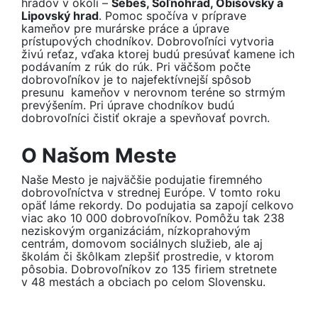
hradov v okolí –
Šebeš, Soľnohrad, Obišovský a
Lipovský hrad
. Pomoc spočíva v príprave
kameňov pre murárske práce a úprave
prístupových chodníkov. Dobrovoľníci vytvoria
živú reťaz, vďaka ktorej budú presúvať kamene ich
podávaním z rúk do rúk. Pri väčšom počte
dobrovoľníkov je to najefektívnejší spôsob
presunu kameňov v nerovnom teréne so strmým
prevýšením. Pri úprave chodníkov budú
dobrovoľníci čistiť okraje a spevňovať povrch.
O Našom Meste
Naše Mesto je najväčšie podujatie firemného
dobrovoľníctva v strednej Európe. V tomto roku
opäť láme rekordy. Do podujatia sa zapojí celkovo
viac ako 10 000 dobrovoľníkov. Pomôžu tak 238
neziskovým organizáciám, nízkoprahovým
centrám, domovom sociálnych služieb, ale aj
školám či škôlkam zlepšiť prostredie, v ktorom
pôsobia. Dobrovoľníkov zo 135 firiem stretnete
v 48 mestách a obciach po celom Slovensku.