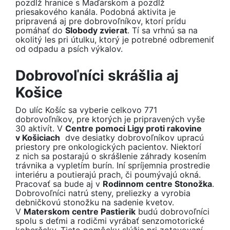
pozdĺž hranice s Maďarskom a pozdĺž
priesakového kanála. Podobná aktivita je
pripravená aj pre dobrovoľníkov, ktorí prídu
pomáhať do
Slobody zvierat
. Tí sa vrhnú sa na
okolitý les pri útulku, ktorý je potrebné odbremeniť
od odpadu a psích výkalov.
Dobrovoľníci skrášlia aj
Košice
Do ulíc Košíc sa vyberie celkovo 771
dobrovoľníkov, pre ktorých je pripravených vyše
30 aktivít. V
Centre pomoci Ligy proti rakovine
v Košiciach
dve desiatky dobrovoľníkov upracú
priestory pre onkologických pacientov. Niektorí
z nich sa postarajú o skrášlenie záhrady kosením
trávnika a vypletím burín. Iní spríjemnia prostredie
interiéru a poutierajú prach, či poumývajú okná.
Pracovať sa bude aj v
Rodinnom centre Stonožka
.
Dobrovoľníci natrú steny, preliezky a vyrobia
debničkovú stonožku na sadenie kvetov.
V
Materskom centre Pastierik
budú dobrovoľníci
spolu s deťmi a rodičmi vyrábať senzomotorické