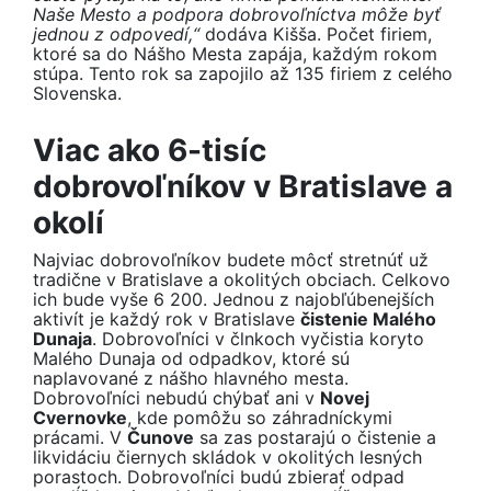
Naše Mesto a podpora dobrovoľníctva môže byť
jednou z odpovedí,“
dodáva Kišša. Počet firiem,
ktoré sa do Nášho Mesta zapája, každým rokom
stúpa. Tento rok sa zapojilo až 135 firiem z celého
Slovenska.
Viac ako 6-tisíc
dobrovoľníkov v Bratislave a
okolí
Najviac dobrovoľníkov budete môcť stretnúť už
tradične v Bratislave a okolitých obciach. Celkovo
ich bude vyše 6 200. Jednou z najobľúbenejších
aktivít je každý rok v Bratislave
čistenie Malého
Dunaja
. Dobrovoľníci v člnkoch vyčistia koryto
Malého Dunaja od odpadkov, ktoré sú
naplavované z nášho hlavného mesta.
Dobrovoľníci nebudú chýbať ani v
Novej
Cvernovke
, kde pomôžu so záhradníckymi
prácami. V
Čunove
sa zas postarajú o čistenie a
likvidáciu čiernych skládok v okolitých lesných
porastoch. Dobrovoľníci budú zbierať odpad