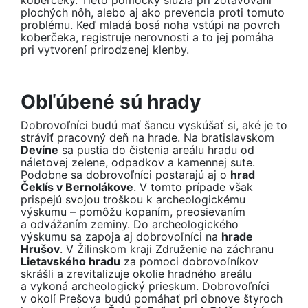
koberčeky. Tieto pomôcky slúžia pri zotavovaní
plochých nôh, alebo aj ako prevencia proti tomuto
problému. Keď mladá bosá noha vstúpi na povrch
koberčeka, registruje nerovnosti a to jej pomáha
pri vytvorení prirodzenej klenby.
Obľúbené sú hrady
Dobrovoľníci budú mať šancu vyskúšať si, aké je to
stráviť pracovný deň na hrade. Na bratislavskom
Devíne
sa pustia do čistenia areálu hradu od
náletovej zelene, odpadkov a kamennej sute.
Podobne sa dobrovoľníci postarajú aj o
hrad
Čeklís v Bernolákove
. V tomto prípade však
prispejú svojou troškou k archeologickému
výskumu – pomôžu kopaním, preosievaním
a odvážaním zeminy. Do archeologického
výskumu sa zapoja aj dobrovoľníci na
hrade
Hrušov
. V Žilinskom kraji Združenie na záchranu
Lietavského hradu
za pomoci dobrovoľníkov
skrášli a zrevitalizuje okolie hradného areálu
a vykoná archeologický prieskum. Dobrovoľníci
v okolí Prešova budú pomáhať pri obnove štyroch