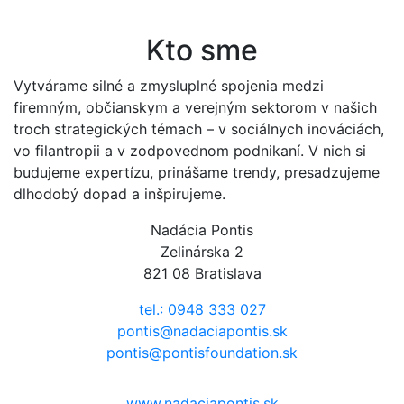
Kto sme
Vytvárame silné a zmysluplné spojenia medzi
firemným, občianskym a verejným sektorom v našich
troch strategických témach – v sociálnych inováciách,
vo filantropii a v zodpovednom podnikaní. V nich si
budujeme expertízu, prinášame trendy, presadzujeme
dlhodobý dopad a inšpirujeme.
Nadácia Pontis
Zelinárska 2
821 08 Bratislava
tel.: 0948 333 027
pontis@nadaciapontis.sk
pontis@pontisfoundation.sk
www.nadaciapontis.sk