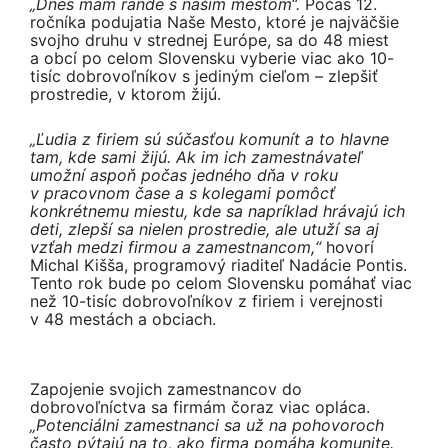
„Dnes mám rande s naším mestom“.
Počas 12.
ročníka podujatia Naše Mesto, ktoré je najväčšie
svojho druhu v strednej Európe, sa do 48 miest
a obcí po celom Slovensku vyberie viac ako 10-
tisíc dobrovoľníkov s jediným cieľom – zlepšiť
prostredie, v ktorom žijú.
„Ľudia z firiem sú súčasťou komunít a to hlavne
tam, kde sami žijú. Ak im ich zamestnávateľ
umožní aspoň počas jedného dňa v roku
v pracovnom čase a s kolegami pomôcť
konkrétnemu miestu, kde sa napríklad hrávajú ich
deti, zlepší sa nielen prostredie, ale utuží sa aj
vzťah medzi firmou a zamestnancom,“
hovorí
Michal Kišša, programový riaditeľ Nadácie Pontis.
Tento rok bude po celom Slovensku pomáhať viac
než 10-tisíc dobrovoľníkov z firiem i verejnosti
v 48 mestách a obciach.
Zapojenie svojich zamestnancov do
dobrovoľníctva sa firmám čoraz viac opláca.
„Potenciálni zamestnanci sa už na pohovoroch
často pýtajú na to, ako firma pomáha komunite.