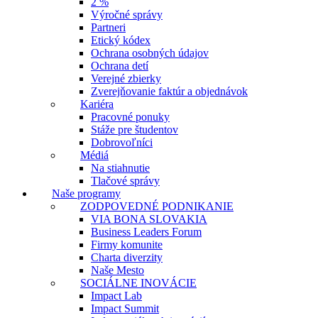
2 %
Výročné správy
Partneri
Etický kódex
Ochrana osobných údajov
Ochrana detí
Verejné zbierky
Zverejňovanie faktúr a objednávok
Kariéra
Pracovné ponuky
Stáže pre študentov
Dobrovoľníci
Médiá
Na stiahnutie
Tlačové správy
Naše programy
ZODPOVEDNÉ PODNIKANIE
VIA BONA SLOVAKIA
Business Leaders Forum
Firmy komunite
Charta diverzity
Naše Mesto
SOCIÁLNE INOVÁCIE
Impact Lab
Impact Summit