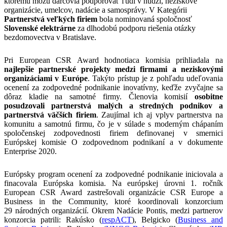
ktorému môžu darcovia podporovať ľudí v núdzi, neziskové
organizácie, umelcov, nadácie a samosprávy. V Kategórii
Partnerstvá veľkých firiem
bola nominovaná spoločnosť
Slovenské elektrárne
za dlhodobú podporu riešenia otázky
bezdomovectva v Bratislave.
Pri European CSR Award hodnotiaca komisia prihliadala na
najlepšie partnerské projekty medzi firmami a neziskovými
organizáciami v Európe
. Takýto prístup je z pohľadu udeľovania
ocenení za zodpovedné podnikanie inovatívny, keďže zvyčajne sa
dôraz kladie na samotné firmy. Členovia komisií
osobitne
posudzovali partnerstvá malých a stredných podnikov a
partnerstvá väčších firiem
. Zaujímal ich aj vplyv partnerstva na
komunitu a samotnú firmu, čo je v súlade s moderným chápaním
spoločenskej zodpovednosti firiem definovanej v smernici
Európskej komisie O zodpovednom podnikaní a v dokumente
Enterprise 2020.
Európsky program ocenení za zodpovedné podnikanie iniciovala a
finacovala Európska komisia. Na európskej úrovni 1. ročník
European CSR Award zastrešovali organizácie CSR Europe a
Business in the Community, ktoré koordinovali konzorcium
29 národných organizácií. Okrem Nadácie Pontis, medzi partnerov
konzorcia patrili: Rakúsko (
respACT
), Belgicko (
Business and