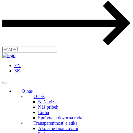
EN
SK
O nás
O nás
Naša vízia
Náš príbeh
Ľudia
Správna a dozorná rada
Transparentnosť a etika
Ako sme financovaní