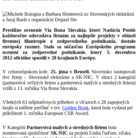
Prestížne ocenenie Via Bona Slovakia, ktoré Nadácia Pontis
každoročne odovzdáva firmám za najlepšie projekty v oblasti
firemnej filantropie a zodpovedného podnikania, dostalo
európsky rozmer. Stalo sa súčasťou Európskeho programu
ocenení za zodpovedné podnikanie, ktorý 3. decembra
2012 oficiálne spustili v 28 krajinách Európy.
V celoeurópskom kole,
25. júna v Bruseli
, Slovensko zastupovali
dve firmy – Slovenské elektrárne a SK-NIC. V rámci 2 kategórií
(partnerstvá veľkých firiem a partnerstvá malých a stredných firiem)
vzišli z 13. ročníka Via Bona Slovakia.
Všetkých 63 inšpiratívnych príbehov o víťazoch z 28 zapojených
krajín si môžete prečítať v tzv.
Golden Book
, ktorá bola vydaná pri
príležitosti 1. ročníka European CSR Award.
V Kategórii
Partnerstvá malých a stredných firiem
bola
nominovaná spoločnosť
SK-NIC
za projekt Ľudia ľuďom, vďaka