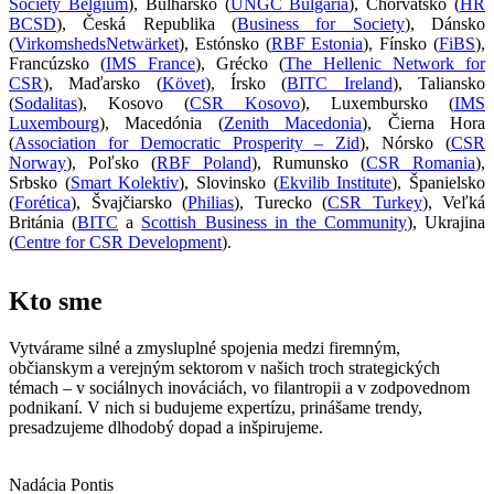
Society Belgium
), Bulharsko (
UNGC Bulgaria
), Chorvátsko (
HR
BCSD
), Česká Republika (
Business for Society
), Dánsko
(
VirkomshedsNet­wärket
), Estónsko (
RBF Estonia
), Fínsko (
FiBS
),
Francúzsko (
IMS France
), Grécko (
The Hellenic Network for
CSR
), Maďarsko (
Követ
), Írsko (
BITC Ireland
), Taliansko
(
Sodalitas
), Kosovo (
CSR Kosovo
), Luxembursko (
IMS
Luxembourg
), Macedónia (
Zenith Macedonia
), Čierna Hora
(
Association for Democratic Prosperity – Zid
), Nórsko (
CSR
Norway
), Poľsko (
RBF Poland
), Rumunsko (
CSR Romania
),
Srbsko (
Smart Kolektiv
), Slovinsko (
Ekvilib Institute
), Španielsko
(
Forética
), Švajčiarsko (
Philias
), Turecko (
CSR Turkey
), Veľká
Británia (
BITC
a
Scottish Business in the Community
), Ukrajina
(
Centre for CSR Development
).
Kto sme
Vytvárame silné a zmysluplné spojenia medzi firemným,
občianskym a verejným sektorom v našich troch strategických
témach – v sociálnych inováciách, vo filantropii a v zodpovednom
podnikaní. V nich si budujeme expertízu, prinášame trendy,
presadzujeme dlhodobý dopad a inšpirujeme.
Nadácia Pontis