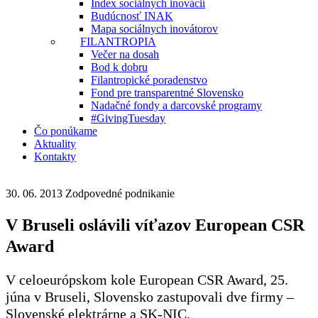
Index sociálnych inovácií
Budúcnosť INAK
Mapa sociálnych inovátorov
FILANTROPIA
Večer na dosah
Bod k dobru
Filantropické poradenstvo
Fond pre transparentné Slovensko
Nadačné fondy a darcovské programy
#GivingTuesday
Čo ponúkame
Aktuality
Kontakty
30. 06. 2013
Zodpovedné podnikanie
V Bruseli oslávili víťazov European CSR
Award
V celoeurópskom kole European CSR Award, 25.
júna v Bruseli, Slovensko zastupovali dve firmy –
Slovenské elektrárne a SK-NIC.