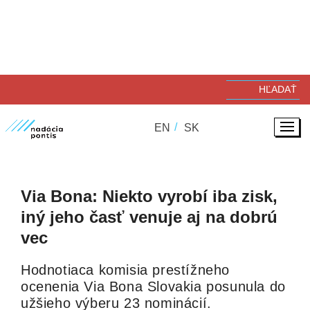
01. 03. 2016
NADÁCIA PONTIS
EN
SK
Via Bona: Niekto vyrobí iba zisk,
iný jeho časť venuje aj na dobrú
vec
Hodnotiaca komisia prestížneho
ocenenia Via Bona Slovakia posunula do
užšieho výberu 23 nominácií.