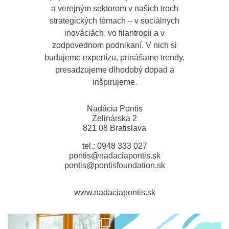
a verejným sektorom v našich troch
strategických témach – v sociálnych
inováciách, vo filantropii a v
zodpovednom podnikaní. V nich si
budujeme expertízu, prinášame trendy,
presadzujeme dlhodobý dopad a
inšpirujeme.
Nadácia Pontis
Zelinárska 2
821 08 Bratislava
tel.: 0948 333 027
pontis@nadaciapontis.sk
pontis@pontisfoundation.sk
www.nadaciapontis.sk