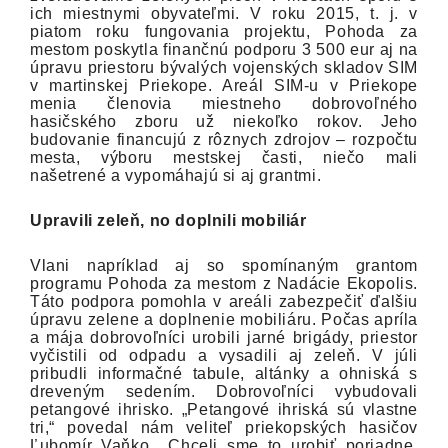
ich miestnymi obyvateľmi. V roku 2015, t. j. v
piatom roku fungovania projektu, Pohoda za
mestom poskytla finančnú podporu 3 500 eur aj na
úpravu priestoru bývalých vojenských skladov SIM
v martinskej Priekope. Areál SIM-u v Priekope
menia členovia miestneho dobrovoľného
hasičského zboru už niekoľko rokov. Jeho
budovanie financujú z rôznych zdrojov – rozpočtu
mesta, výboru mestskej časti, niečo mali
našetrené a vypomáhajú si aj grantmi.
Upravili zeleň, no doplnili mobiliár
Vlani napríklad aj so spomínaným grantom
programu Pohoda za mestom z Nadácie Ekopolis.
Táto podpora pomohla v areáli zabezpečiť ďalšiu
úpravu zelene a doplnenie mobiliáru. Počas apríla
a mája dobrovoľníci urobili jarné brigády, priestor
vyčistili od odpadu a vysadili aj zeleň. V júli
pribudli informačné tabule, altánky a ohniská s
dreveným sedením. Dobrovoľníci vybudovali
petangové ihrisko. „Petangové ihriská sú vlastne
tri,“ povedal nám veliteľ priekopských hasičov
Ľubomír Vaňko. „Chceli sme to urobiť poriadne,