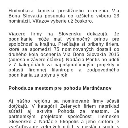
Hodnotiaca komisia prestížneho ocenenia Via
Bona Slovakia posunula do užšieho výberu 23
nominácií. Víťazov vyberie už čoskoro.
Viaceré firmy na Slovensku dokazujú, že
podnikanie môže mať výnimočný prínos pre
spoločnosť a krajinu. Prečítajte si príbehy firiem,
ktoré sa spomedzi 75 nominovaných dostali do
druhého kola ocenenia Via Bona Slovakia 2015
(adresa v závere článku). Nadácia Pontis ho udelí
v 7 kategóriách za najinšpiratívnejšie projekty v
oblasti firemnej filantropie a zodpovedného
podnikania za uplynulý rok.
Pohoda za mestom pre pohodu Martinčanov
Aj nášho regiónu sa nominované firmy sčasti
dotýkajú. V kategórii Zelených firiem napríklad
súťaží aj aktivita Pohoda za mestom. Je
partnerským projektom spoločnosti Heineken
Slovensko a Nadácie Ekopolis a jeho cieľom je
zveľaďovanie zelených plôch v mestách spolu s