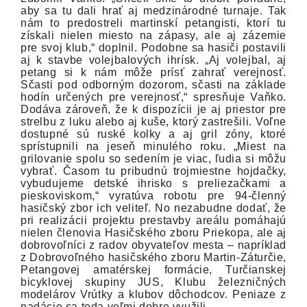
aby sa tu dali hrať aj medzinárodné turnaje. Tak
nám to predostreli martinskí petangisti, ktorí tu
získali nielen miesto na zápasy, ale aj zázemie
pre svoj klub,“ doplnil. Podobne sa hasiči postavili
aj k stavbe volejbalových ihrísk. „Aj volejbal, aj
petang si k nám môže prísť zahrať verejnosť.
Sčasti pod odborným dozorom, sčasti na základe
hodín určených pre verejnosť,“ spresňuje Vaňko.
Dodáva zároveň, že k dispozícii je aj priestor pre
strelbu z luku alebo aj kuše, ktorý zastrešili. Voľne
dostupné sú ruské kolky a aj gril zóny, ktoré
sprístupnili na jeseň minulého roku. „Miest na
grilovanie spolu so sedením je viac, ľudia si môžu
vybrať. Časom tu pribudnú trojmiestne hojdačky,
vybudujeme detské ihrisko s preliezačkami a
pieskoviskom,“ vyratúva robotu pre 94-členný
hasičský zbor ich veliteľ. No nezabudne dodať, že
pri realizácii projektu prestavby areálu pomáhajú
nielen členovia Hasičského zboru Priekopa, ale aj
dobrovoľníci z radov obyvateľov mesta – napríklad
z Dobrovoľného hasičského zboru Martin-Záturčie,
Petangovej amatérskej formácie, Turčianskej
bicyklovej skupiny JUS, Klubu železničných
modelárov Vrútky a klubov dôchodcov. Peniaze z
nadácie sa teda veľmi dobre využili.