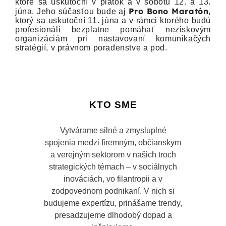
ktoré sa uskutoční v piatok a v sobotu 12. a 13.
Pro Bono Maratón
júna. Jeho súčasťou bude aj
,
ktorý sa uskutoční 11. júna a v rámci ktorého budú
profesionáli bezplatne pomáhať neziskovým
organizáciám pri nastavovaní komunikačých
stratégií, v právnom poradenstve a pod.
KTO SME
Vytvárame silné a zmysluplné
spojenia medzi firemným, občianskym
a verejným sektorom v našich troch
strategických témach – v sociálnych
inováciách, vo filantropii a v
zodpovednom podnikaní. V nich si
budujeme expertízu, prinášame trendy,
presadzujeme dlhodobý dopad a