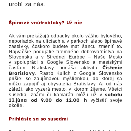
urobí za nás.
Špinavé vnútrobloky? Už nie
Ak vám prekážajú odpadky okolo vášho bytového,
neporiadok na uliciach a v parkoch alebo špinavé
zastávky, čoskoro budete mať šancu zmeniť to.
Najväčšie podujatie firemného dobrovoľníctva na
Slovensku a v Strednej Európe – Naše Mesto
v spolupráci s Google Slovensko a mestskými
Čistenie
časťami Bratislavy prináša aktivitu
Bratislavy
. Rasťo Kulich z Google Slovensko
prišiel so zaujímavou myšlienkou, do ktorej sa
môžu zapojiť aj obyvatelia Bratislavy. Aj od nás
záleži, ako vyzerá mesto, v ktorom žijeme. Všetci
sobotu
susedia, známi či kamaráti môžu už v
13.júna od 9.00 do 12.00 h
vyčistiť svoje
okolie.
Prihláste sa so susedmi