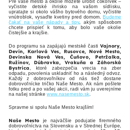
Pre vaše mesto a okolie môžete urobiť čokoľvek –
vyčistite detské ihrisko na vašom sídlisku,
upratajte si okolo vášho bytového domu, vyčistite
vnútroblok, vysaďte kvetiny pred domom.
Budeme
čakať na vaše nápady a tipy
, akým spôsobom
chcete prispieť k tomu, aby bolo vaše okolie
čistejšie a krajšie.
Vajnory,
Do programu sa zapájajú mestské časti
Devín, Karlová Ves, Rusovce, Nové Mesto,
Devínska Nová Ves, Čuňovo, Petržalka,
Ružinov, Dúbravka, Vrakuňa a Záhorská
Bystrica
, ktoré zabezpečia vrecia na zber
odpadu, povolenia uskladniť ho a následný odvoz.
Každý z dobrovoľníkov od nás tiež dostane
dobrovoľnícke tričko Naše Mesto. Ak nám pošlete
fotku pred a po vašej akcii, radi vám ju uverejníme
na našej stránke
www.nasemesto.sk
.
Spravme si spolu Naše Mesto krajším!
Naše Mesto
je najväčšie podujatie firemného
dobrovoľníctva na Slovensku a v Strednej Európe,