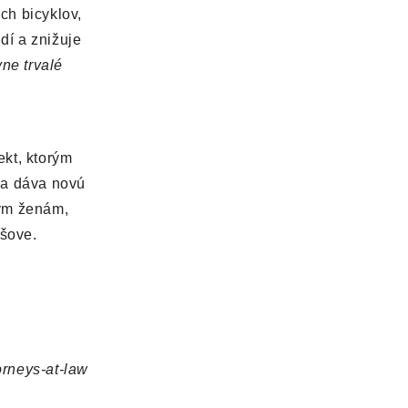
ých bicyklov,
dí a znižuje
vne trvalé
ekt, ktorým
ia dáva novú
ným ženám,
šove.
orneys-at-law