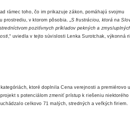
a nad rámec toho, čo im prikazuje zákon, pomáhajú svojmu
prostrediu, v ktorom pôsobia. „
S frustráciou, ktorá na Sl
stredníctvom pozitívnych príkladov pekných a zmysluplných 
osti
,“ uviedla v tejto súvislosti Lenka Surotchak, výkonná r
 kategóriách, ktoré doplnila Cena verejnosti a premiérovo
projekt s potenciálom zmeniť prístup k riešeniu niektoréh
chádzalo celkovo 71 malých, stredných a veľkých firiem.