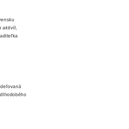
ovensku
aktivít,
iaditeľka
 udeľovaná
o dlhodobého