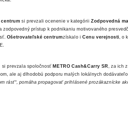
 centrum
si prevzali ocenenie v kategórii
Zodpovedná mal
za zodpovedný prístup k podnikaniu motivovaného presved
osť.
Ošetrovateľské centrum
získalo i
Cenu verejnosti
, o 
E.
u si prevzala spoločnosť
METRO Cash&Carry SR
, za ich
íkom, ale aj dlhodobú podporu malých lokálnych dodávateľ
om rásť“, pomáha propagovať prihlásené prozákaznícke ak