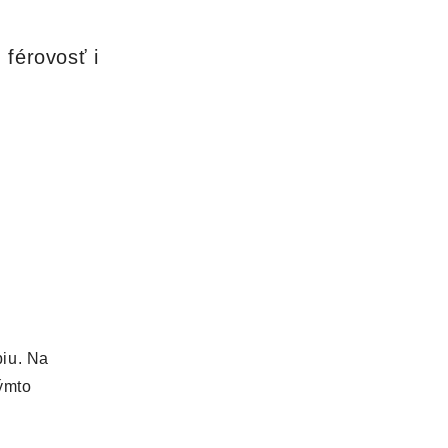
 férovosť i
piu. Na
týmto