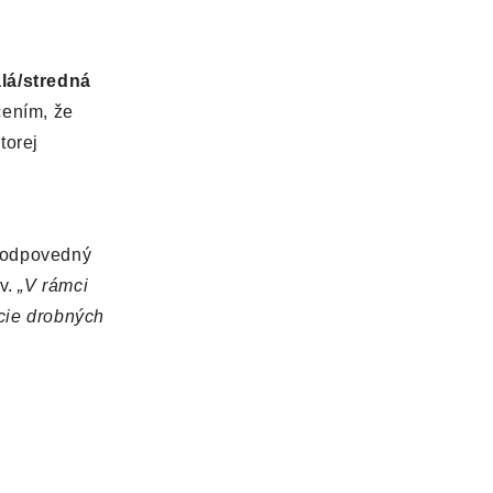
á/stredná
čením, že
ktorej
 zodpovedný
ov.
„V rámci
cie drobných