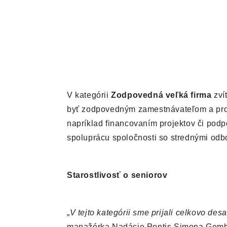
V kategórii
Zodpovedná veľká firma
zví
byť zodpovedným zamestnávateľom a prod
napríklad financovaním projektov či podp
spoluprácu spoločnosti so strednými odbo
Starostlivosť o seniorov
„
V tejto kategórii sme prijali celkovo des
manažérka Nadácie Pontis Simona Gemb