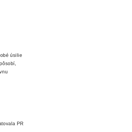
dobé úsilie
pôsobí,
ívnu
tatovala PR