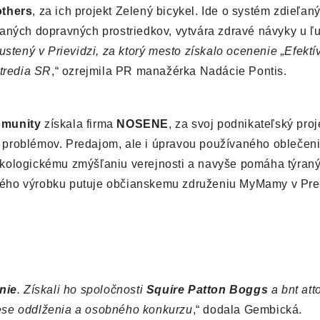
others
, za ich projekt Zelený bicykel. Ide o systém zdieľan
aných dopravných prostriedkov, vytvára zdravé návyky u ľu
pustený v Prievidzi, za ktorý mesto získalo ocenenie „Efektí
stredia SR
,“ ozrejmila PR manažérka Nadácie Pontis.
omunity
získala firma
NOSENE
, za svoj podnikateľský proj
 problémov. Predajom, ale i úpravou používaného oblečen
ekologickému zmýšľaniu verejnosti a navyše pomáha týra
ného výrobku putuje občianskemu združeniu MyMamy v Pre
nie
. Získali ho spoločnosti
Squire Patton Boggs
a bnt att
ese oddlženia a osobného konkurzu
,“ dodala Gembická.