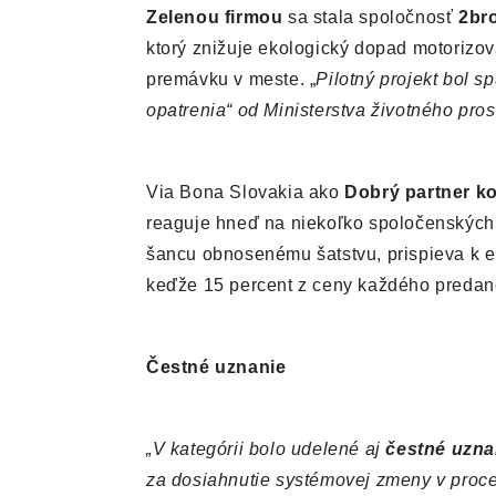
Zelenou firmou
sa stala spoločnosť
2br
ktorý znižuje ekologický dopad motorizov
premávku v meste. „
Pilotný projekt bol s
opatrenia“ od Ministerstva životného pro
Via Bona Slovakia ako
Dobrý partner k
reaguje hneď na niekoľko spoločenských
šancu obnosenému šatstvu, prispieva k 
keďže 15 percent z ceny každého preda
Čestné uznanie
„V kategórii bolo udelené aj
čestné uzna
za dosiahnutie systémovej zmeny v proc