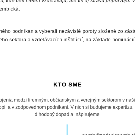
, kde deti nielen vzdelávajú, ale im aj stravu pripravujú. 
Gembická.
dného podnikania vyberali nezávislé poroty zložené zo zás
eho sektora a vzdelávacích inštitúcií, na základe nominácií 
KTO SME
ojenia medzi firemným, občianskym a verejným sektorom v našic
tropii a v zodpovednom podnikaní. V nich si budujeme expertízu
dlhodobý dopad a inšpirujeme.