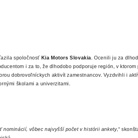
ťazila spoločnosť
Kia Motors Slovakia
. Ocenili ju za dlho
ucentom i za to, že dlhodobo podporuje región, v ktorom 
orou dobrovoľníckych aktivít zamestnancov. Vyzdvihli i akt
rnými školami a univerzitami.
ať nominácií, vôbec najvyšší počet v histórii ankety
,“ skonš
ická.