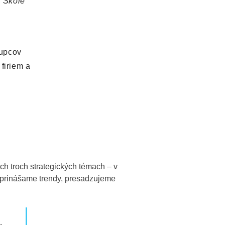
V Škole
tupcov
firiem a
h troch strategických témach – v
, prinášame trendy, presadzujeme