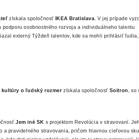
teľ
získala spoločnosť
IKEA Bratislava
. V jej prípade vyzd
a podporu osobnostného rozvoja a individuálneho talentu
zal externý Týždeň talentov, kde sa mohli prihlásiť ľudia,
 kultúry o ľudský rozmer
získala spoločnosť
Soitron
, so
očnosť
Jem iné
SK
s projektom Revolúcia v stravovaní. Je
o a pravidelného stravovania, pričom hlavnou cieľovou sk