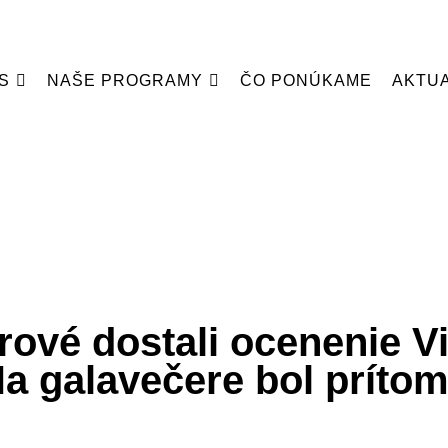
S
NAŠE PROGRAMY
ČO PONÚKAME
AKTUA
ové dostali ocenenie V
a galavečere bol prítom