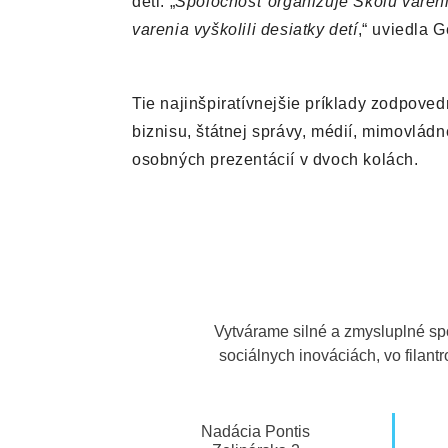
deti. „
Spoločnosť organizuje Školu varenia
varenia vyškolili desiatky detí
,“ uviedla 
Tie najinšpiratívnejšie príklady zodpove
biznisu, štátnej správy, médií, mimovládn
osobných prezentácií v dvoch kolách.
Vytvárame silné a zmysluplné sp
sociálnych inováciách, vo filan
Nadácia Pontis