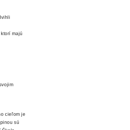
vihli
 ktorí majú
 svojim
ho cieľom je
upinou sú