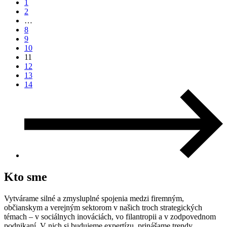
1
2
…
8
9
10
11
12
13
14
Kto sme
Vytvárame silné a zmysluplné spojenia medzi firemným,
občianskym a verejným sektorom v našich troch strategických
témach – v sociálnych inováciách, vo filantropii a v zodpovednom
podnikaní. V nich si budujeme expertízu, prinášame trendy,