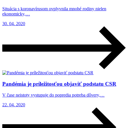
Situácia s koronavírusom ovplyvnila mnohé rodiny nielen
ekonomicky,…
30. 04. 2020
Pandémia je príležitosťou objaviť podstatu CSR
V čase neistoty vystupuje do popredia potreba dôvery,…
22. 04. 2020