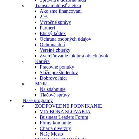
Transparentnosť a etika
Ako sme financovaní
2 %
Výročné správy
Partneri
Etický kódex
Ochrana osobných údajov
Ochrana detí
Verejné zbierky
Zverejňovanie faktúr a objednávok
Kariéra
Pracovné ponuky
Stáže pre študentov
Dobrovoľníci
Médiá
Na stiahnutie
Tlačové správy
Naše programy
ZODPOVEDNÉ PODNIKANIE
VIA BONA SLOVAKIA
Business Leaders Forum
Firmy komunite
Charta diverzity
Naše Mesto