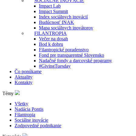
SOCIÁLNE INOVÁCIE
Impact Lab
Impact Summit
Index sociálnych inovácií
Budúcnosť INAK
Mapa sociálnych inovátorov
FILANTROPIA
Večer na dosah
Bod k dobru
Filantropické poradenstvo
Fond pre transparentné Slovensko
Nadačné fondy a darcovské programy
#GivingTuesday
Čo ponúkame
Aktuality
Kontakty
Témy
Všetky
Nadácia Pontis
Filantropia
Sociálne inovácie
Zodpovedné podnikanie