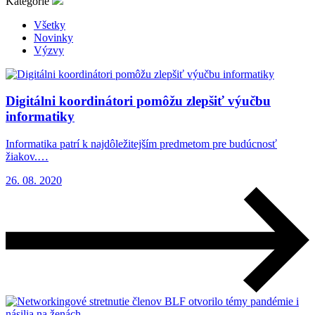
Kategórie
Všetky
Novinky
Výzvy
Digitálni koordinátori pomôžu zlepšiť výučbu
informatiky
Informatika patrí k najdôležitejším predmetom pre budúcnosť
žiakov.…
26. 08. 2020