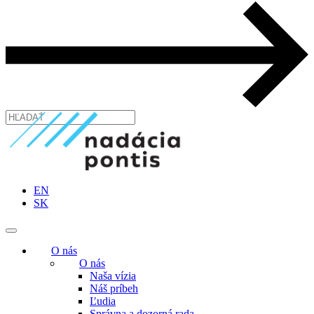
EN
SK
O nás
O nás
Naša vízia
Náš príbeh
Ľudia
Správna a dozorná rada