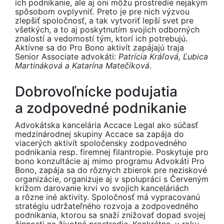
ich podnikanie, ale aj oni môžu prostredie nejakým
spôsobom ovplyvniť. Preto je pre nich výzvou
zlepšiť spoločnosť, a tak vytvoriť lepší svet pre
všetkých, a to aj poskytnutím svojich odborných
znalostí a vedomostí tým, ktorí ich potrebujú.
Aktívne sa do Pro Bono aktivít zapájajú traja
Senior Associate advokáti:
Patrícia Kráľová, Ľubica
Martináková a Katarína Matečíková
.
Dobrovoľnícke podujatia
a zodpovedné podnikanie
Advokátska kancelária Accace Legal ako súčasť
medzinárodnej skupiny Accace sa zapája do
viacerých aktivít spoločensky zodpovedného
podnikania resp. firemnej filantropie. Poskytuje pro
bono konzultácie aj mimo programu Advokáti Pro
Bono, zapája sa do rôznych zbierok pre neziskové
organizácie, organizuje aj v spolupráci s Červeným
krížom darovanie krvi vo svojich kanceláriách
a rôzne iné aktivity. Spoločnosť má vypracovanú
stratégiu udržateľného rozvoja a zodpovedného
podnikania, ktorou sa snaží znižovať dopad svojej