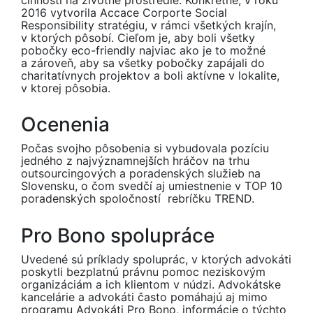
činnosti na životné prostredie. Konkrétne, v roku
2016 vytvorila Accace Corporte Social
Responsibility stratégiu, v rámci všetkých krajín,
v ktorých pôsobí. Cieľom je, aby boli všetky
pobočky eco-friendly najviac ako je to možné
a zároveň, aby sa všetky pobočky zapájali do
charitatívnych projektov a boli aktívne v lokalite,
v ktorej pôsobia.
Ocenenia
Počas svojho pôsobenia si vybudovala pozíciu
jedného z najvýznamnejších hráčov na trhu
outsourcingových a poradenských služieb na
Slovensku, o čom svedčí aj umiestnenie v TOP 10
poradenských spoločností rebríčku TREND.
Pro Bono spolupráce
Uvedené sú príklady spoluprác, v ktorých advokáti
poskytli bezplatnú právnu pomoc neziskovým
organizáciám a ich klientom v núdzi. Advokátske
kancelárie a advokáti často pomáhajú aj mimo
programu Advokáti Pro Bono, informácie o týchto