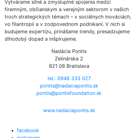
Vytvárame silné a zmysluplné spojenia medzi
firemným, občianskym a verejným sektorom v našich
troch strategických témach – v sociálnych inováciách,
vo filantropii a v zodpovednom podnikaní. V nich si
budujeme expertízu, prinášame trendy, presadzujeme
dlhodobý dopad a inšpirujeme.
Nadácia Pontis
Zelinárska 2
821 08 Bratislava
tel.: 0948 333 027
pontis@nadaciapontis.sk
pontis@pontisfoundation.sk
www.nadaciapontis.sk
facebook
instagram