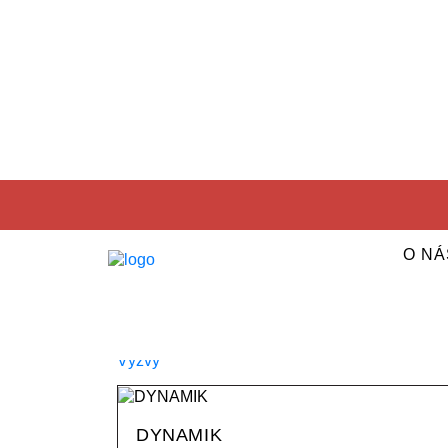
Témy
Všetky
Nadácia Pontis
Filantropia
O NÁ
Sociálne inovácie
Zodpovedné podnikanie
Kategórie
Všetky
Novinky
Výzvy
DYNAMIK