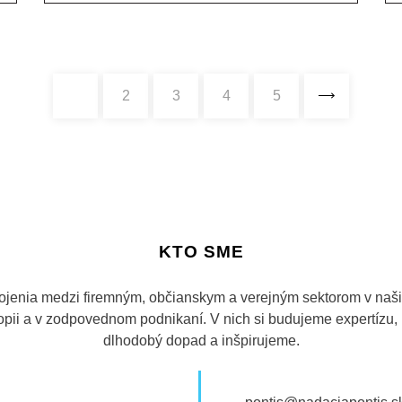
1
2
3
4
5
KTO SME
ojenia medzi firemným, občianskym a verejným sektorom v našic
tropii a v zodpovednom podnikaní. V nich si budujeme expertízu
dlhodobý dopad a inšpirujeme.