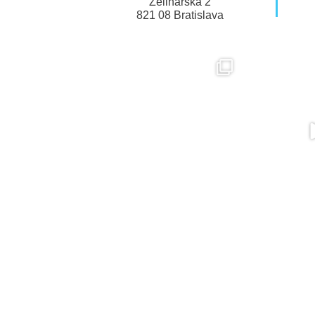
Zelinárska 2
821 08 Bratislava
© Nadácia Pontis 2026
Ochrana údajov