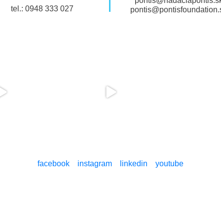
pontis@nadaciapontis.s
tel.: 0948 333 027
pontis@pontisfoundation.
facebook
instagram
linkedin
youtube
Nastavenia cookies
O NÁS
NAŠE TÉMY
ČO PON