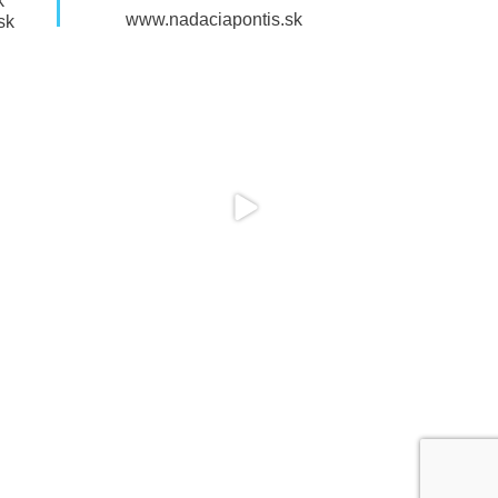
k
www.nadaciapontis.sk
sk
ÚKAME
AKTUALITY
KONTAKTY