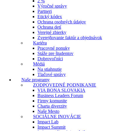
2 %
Výročné správy
Partneri
Etický kódex
Ochrana osobných údajov
Ochrana detí
Verejné zbierky
Zverejňovanie faktúr a objednávok
Kariéra
Pracovné ponuky
Stáže pre študentov
Dobrovoľníci
Médiá
Na stiahnutie
Tlačové správy
Naše programy
ZODPOVEDNÉ PODNIKANIE
VIA BONA SLOVAKIA
Business Leaders Forum
Firmy komunite
Charta diverzity
Naše Mesto
SOCIÁLNE INOVÁCIE
Impact Lab
Impact Summit