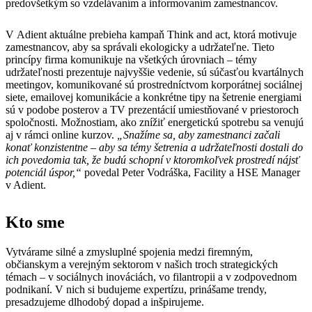
predovšetkým so vzdelávaním a informovaním zamestnancov.
V Adient aktuálne prebieha kampaň Think and act, ktorá motivuje
zamestnancov, aby sa správali ekologicky a udržateľne. Tieto
princípy firma komunikuje na všetkých úrovniach – témy
udržateľnosti prezentuje najvyššie vedenie, sú súčasťou kvartálnych
meetingov, komunikované sú prostredníctvom korporátnej sociálnej
siete, emailovej komunikácie a konkrétne tipy na šetrenie energiami
sú v podobe posterov a TV prezentácií umiestňované v priestoroch
spoločnosti. Možnostiam, ako znížiť energetickú spotrebu sa venujú
aj v rámci online kurzov.
„Snažíme sa, aby zamestnanci začali
konať konzistentne – aby sa témy šetrenia a udržateľnosti dostali do
ich povedomia tak, že budú schopní v ktoromkoľvek prostredí nájsť
potenciál úspor,“
povedal Peter Vodráška, Facility a HSE Manager
v Adient.
Kto sme
Vytvárame silné a zmysluplné spojenia medzi firemným,
občianskym a verejným sektorom v našich troch strategických
témach – v sociálnych inováciách, vo filantropii a v zodpovednom
podnikaní. V nich si budujeme expertízu, prinášame trendy,
presadzujeme dlhodobý dopad a inšpirujeme.