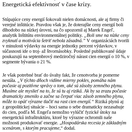
Energetická efektívnosť v čase krízy.
Stúpajúce ceny energií šokovali nielen domácnosti, ale aj firmy či
verejné inštitúcie. Pravdou však je, že doterajšie ceny energií boli
dlhodobo na nízkej úrovni, na čo upozornil aj Marek Engeľ,
analytik Inštitútu environmentálnej politiky.
„Boli sme na nízke ceny
zvyknutí a motivácia šetriť nebola zásadná.”
V organizáciách tvorili
v minulosti výdavky na energie jednotky percent výdavkov, v
súčasnosti ide o troj- až štvornásobky. Posledné publikované údaje
poukazujú na septembrový medziročný nárast cien energií o 10 %, v
segmente bývania o 21 %.
Je však potrebné brať do úvahy fakt, že cenotvorba je pomerne
nestála.
„V týchto dňoch vidíme mierny pokles, pomáha nám
počasie aj pozitívne správy o tom, aké sú zásoby zemného plynu.
Musíme ale myslieť na to, že sú tu aj riziká. Ak by sa zrazu počasie
dramaticky zmenilo a začne sa čerpať viac zásob zemného plynu,
môže to opäť výrazne tlačiť na rast cien energií.“
Riziká plynú aj
z geopolitickej situácie – hoci sama o sebe dramaticky nezasahuje
do cien, podľa M. Engeľa nemožno vylúčiť fyzické útoky na
energetickú infraštruktúru, ktoré by výrazne ochromili naše
možnosti produkovať energie. „
Hospodárska recesia je základným
scenárom, s ktorým pracujeme
,“ dodal.