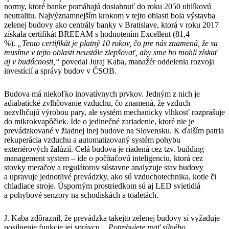
normy, ktoré banke pomáhajú dosiahnuť do roku 2050 uhlíkovú
neutralitu. Najvýznamnejším krokom v tejto oblasti bola výstavba
zelenej budovy ako centrály banky v Bratislave, ktorá v roku 2017
získala certifikát BREEAM s hodnotením Excellent (81,4
%).
„Tento certifikát je platný 10 rokov, čo pre nás znamená, že sa
musíme v tejto oblasti neustále zlepšovať, aby sme ho mohli získať
aj v budúcnosti,“
povedal Juraj Kaba, manažér oddelenia rozvoja
investícií a správy budov v ČSOB.
Budova má niekoľko inovatívnych prvkov. Jedným z nich je
adiabatické zvlhčovanie vzduchu, čo znamená, že vzduch
nezvlhčujú výrobou pary, ale systém mechanicky vlhkosť rozprašuje
do mikrokvapôčiek. Ide o jedinečné zariadenie, ktoré nie je
prevádzkované v žiadnej inej budove na Slovensku. K ďalším patria
rekuperácia vzduchu a automatizovaný systém pohybu
exteriérových žalúzií. Celá budova je riadená cez tzv. building
management system – ide o počítačovú inteligenciu, ktorá cez
stovky meračov a regulátorov sústavne analyzuje stav budovy
a upravuje jednotlivé prevádzky, ako sú vzduchotechnika, kotle či
chladiace stroje. Úsporným prostriedkom sú aj LED svietidlá
a pohybové senzory na schodiskách a toaletách.
J. Kaba zdôraznil, že prevádzka takejto zelenej budovy si vyžaduje
posilnenie funkcie jej správcu.
„Potrebujete mať silného