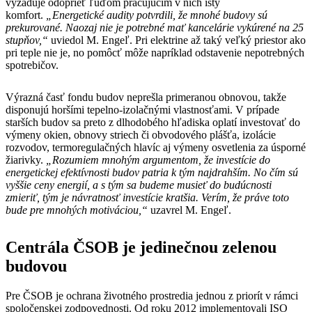
vyžaduje odoprieť ľuďom pracujúcim v nich istý
komfort.
„Energetické audity potvrdili, že mnohé budovy sú
prekurované. Naozaj nie je potrebné mať kancelárie vykúrené na 25
stupňov,“
uviedol M. Engeľ. Pri elektrine až taký veľký priestor ako
pri teple nie je, no pomôcť môže napríklad odstavenie nepotrebných
spotrebičov.
Výrazná časť fondu budov neprešla primeranou obnovou, takže
disponujú horšími tepelno-izolačnými vlastnosťami. V prípade
starších budov sa preto z dlhodobého hľadiska oplatí investovať do
výmeny okien, obnovy striech či obvodového plášťa, izolácie
rozvodov, termoregulačných hlavíc aj výmeny osvetlenia za úsporné
žiarivky.
„Rozumiem mnohým argumentom, že investície do
energetickej efektívnosti budov patria k tým najdrahším. No čím sú
vyššie ceny energií, a s tým sa budeme musieť do budúcnosti
zmieriť, tým je návratnosť investície kratšia. Verím, že práve toto
bude pre mnohých motiváciou,“
uzavrel M. Engeľ.
Centrála ČSOB je jedinečnou zelenou
budovou
Pre ČSOB je ochrana životného prostredia jednou z priorít v rámci
spoločenskej zodpovednosti. Od roku 2012 implementovali ISO