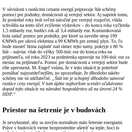
V súvislosti s rastúcimi cenami energií pripravuje štát schémy
pomoci pre podniky, domácnosti aj verejný sektor. Aj napriek tomu,
že posledné roky boli veľmi náročné pre verejný rozpočet, vláda
schválila na tento účel zvýšenie výdavkov – do konca roka vyčlenila
1,5 miliardy eur, budúci rok až 3,4 miliardy eur. Komunikovaná
bola zatiaľ pomoc pre podniky, pre ktoré sa zavedie strop 199
€/MWh pre silovú elektrinu a 99 €/MWh pre zemný plyn. To, čo
bude musieť firma zaplatiť nad rámec tejto sumy, pokryje z 80 %
štát – najviac však do výšky 500-tisíc eur do konca roka na
prijímateľa, od roku 2023 sa podmienka upravuje na 100-tisíc eur za
mesiac na prijímateľa. Pomoc pre domácnosti a verejný sektor bude
ešte upresnená. M. Engeľ vníma, že v tejto situácii je potrebné
pomáhať najzraniteľnejším, no upozorňuje, že dlhodobo takéto
schémy nie sú udržateľné.
„Štát nie je schopný dlhodobo sanovať
rastúce ceny energií. V tom úplne najhoršom scenári očakávame
dopad tejto situácie na národné hospodárstvo až na úrovni 24 %
HDP.“
Priestor na šetrenie je v budovách
Je nevyhnutné, aby sa novým normálom stalo šetrenie energiami.
Práve v budovách vieme bezprostredne ušetriť na teple, hoci to