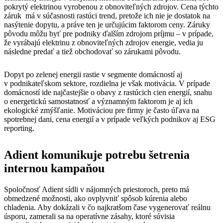
pokrytý elektrinou vyrobenou z obnoviteľných zdrojov. Cena týchto
záruk má v súčasnosti rastúci trend, pretože ich nie je dostatok na
nasýtenie dopytu, a práve ten je určujúcim faktorom ceny. Záruky
pôvodu môžu byť pre podniky ďalším zdrojom príjmu – v prípade,
že vyrábajú elektrinu z obnoviteľných zdrojov energie, vedia ju
následne predať a tiež obchodovať so zárukami pôvodu.
Dopyt po zelenej energii rastie v segmente domácností aj
v podnikateľskom sektore, rozdielna je však motivácia. V prípade
domácností ide najčastejšie o obavy z rastúcich cien energií, snahu
o energetickú samostatnosť a významným faktorom je aj ich
ekologické zmýšľanie. Motiváciou pre firmy je často úľava na
spotrebnej dani, cena energií a v prípade veľkých podnikov aj ESG
reporting.
Adient komunikuje potrebu šetrenia
internou kampaňou
Spoločnosť Adient sídli v nájomných priestoroch, preto má
obmedzené možnosti, ako ovplyvniť spôsob kúrenia alebo
chladenia. Aby dokázali v čo najkratšom čase vygenerovať reálnu
úsporu, zamerali sa na operatívne zásahy, ktoré súvisia