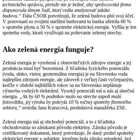
technického správcu, pretože nie je bežné, aby správcovská firma
disponovala tímom ľudí, ktorí vedia analyzovať takúto
budovu.“
Dáta ČSOB potvrdzujú, že zelená budova plní svoj účel.
V porovnaní so svojimi staršími budovami tu banka ušetrila 60 %
v spotrebe plynu a 50 % v spotrebe elektrickej energie. Vyššia je len
spotreba vody, ktorú využívajú na polievanie zelenej strechy.
Ako zelená energia funguje?
Zelená energia je vyrobená z obnoviteľných zdrojov energie a jej
produkcia musí byť bezemisná. Z hľadiska fyzického potenciálu
(voda, slnko, vietor, geotermálna energia) je na Slovensku voda
najlepším zdrojom energie, ale zároveň z veľkej časti vyčerpaným,
keďže v období najbližších rokov sa na Slovensku neplánuje
výstavba vodných elektrární. Vysoký potenciál má u nás aj slnečná
energia.
„Ak by 60 % podnikov malo na streche aspoň malú
fotovoltiku, jej výroba by pokryla 10 % ročnej spotreby firemného
sektora,“
uviedla Jana Kurucová, produktová manažérka ZSE.
Zelená energia má aj obchodný potenciál, a to z hľadiska
obchodovania so zárukami pôvodu elektriny. Záruka pôvodu je
certifikovaný dokument, ktorý potvrdzuje, že daný podiel spotreby
elektrickej energie v subjekte, ktorému bola záruka priradená, bol