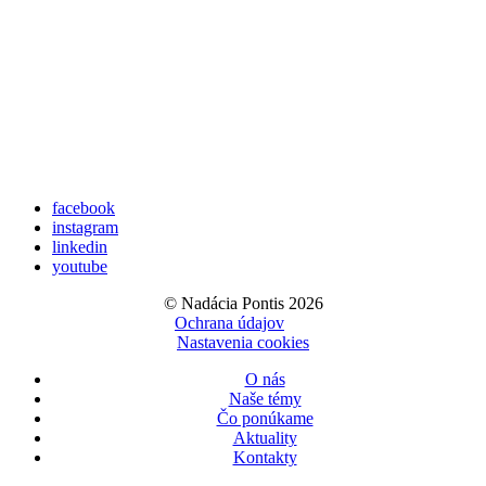
facebook
instagram
linkedin
youtube
© Nadácia Pontis 2026
Ochrana údajov
Nastavenia cookies
O nás
Naše témy
Čo ponúkame
Aktuality
Kontakty