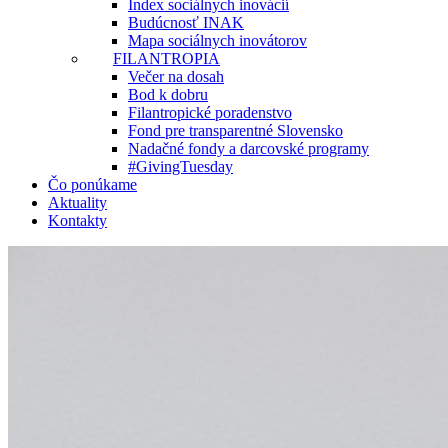
Index sociálnych inovácií
Budúcnosť INAK
Mapa sociálnych inovátorov
FILANTROPIA
Večer na dosah
Bod k dobru
Filantropické poradenstvo
Fond pre transparentné Slovensko
Nadačné fondy a darcovské programy
#GivingTuesday
Čo ponúkame
Aktuality
Kontakty