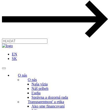
EN
SK
O nás
O nás
Naša vízia
Náš príbeh
Ľudia
Správna a dozorná rada
Transparentnosť a etika
Ako sme financovaní