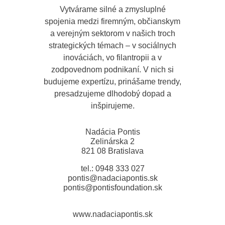
Vytvárame silné a zmysluplné
spojenia medzi firemným, občianskym
a verejným sektorom v našich troch
strategických témach – v sociálnych
inováciách, vo filantropii a v
zodpovednom podnikaní. V nich si
budujeme expertízu, prinášame trendy,
presadzujeme dlhodobý dopad a
inšpirujeme.
Nadácia Pontis
Zelinárska 2
821 08 Bratislava
tel.: 0948 333 027
pontis@nadaciapontis.sk
pontis@pontisfoundation.sk
www.nadaciapontis.sk