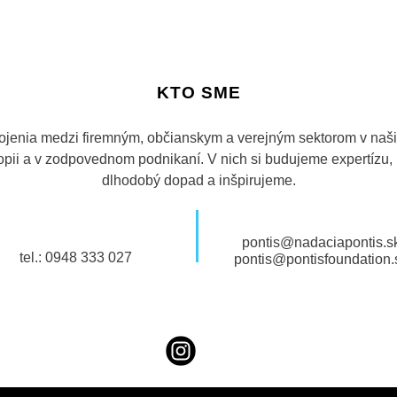
KTO SME
ojenia medzi firemným, občianskym a verejným sektorom v našic
tropii a v zodpovednom podnikaní. V nich si budujeme expertízu
dlhodobý dopad a inšpirujeme.
pontis@nadaciapontis.s
tel.: 0948 333 027
pontis@pontisfoundation.