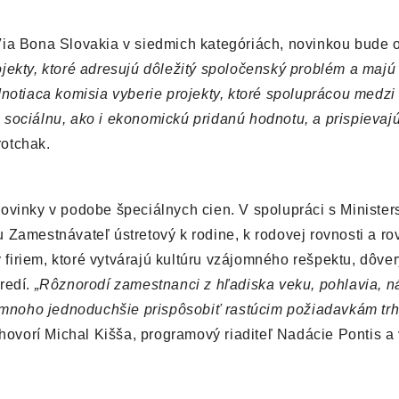
Via Bona Slovakia v siedmich kategóriách, novinkou bude
ekty, ktoré adresujú dôležitý spoločenský problém a majú
dnotiaca komisia vyberie projekty, ktoré spoluprácou medz
sociálnu, ako i ekonomickú pridanú hodnotu, a prispievajú
otchak.
ovinky v podobe špeciálnych cien. V spolupráci s Minister
 Zamestnávateľ ústretový k rodine, k rodovej rovnosti a ro
y firiem, ktoré vytvárajú kultúru vzájomného rešpektu, dôver
redí.
„Rôznorodí zamestnanci z hľadiska veku, pohlavia, ná
noho jednoduchšie prispôsobiť rastúcim požiadavkám trh
hovorí Michal Kišša, programový riaditeľ Nadácie Pontis a