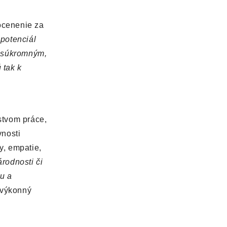
 ocenenie za
 potenciál
i súkromným,
 tak k
stvom práce,
vnosti
y, empatie,
rodnosti či
u a
 výkonný