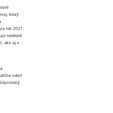
ktoré
voj, ktorý
a
za rok 2017.
ujú niektoré
, ako aj v
 a
adične udelí
Slávnostný