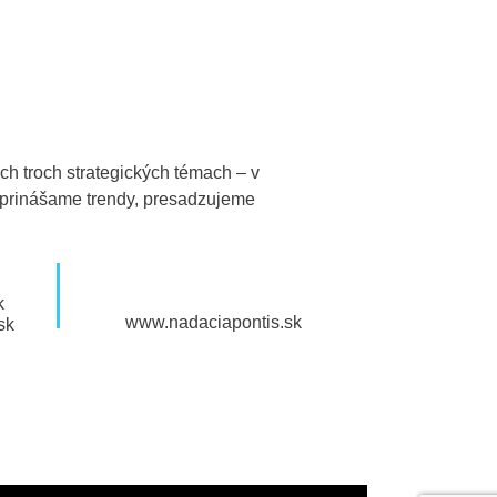
h troch strategických témach – v
, prinášame trendy, presadzujeme
k
www.nadaciapontis.sk
sk