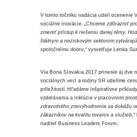
V tomto ročníku nadácia udelí ocenenie 
sociálne inovácie. „
Chceme zdôrazniť proj
zmeniť prístup k riešeniu danej témy. Ho
štátnym a neziskovým sektorom vytvárajú 
spoločnému dobru,“
vysvetľuje Lenka Sur
Via Bona Slovakia 2017 prinesie aj dve n
sociálnych vecí a rodiny SR udelíme cenu
príležitostí. Hľadáme inšpiratívne príklad
vzdelávania a inklúzie v pracovnom prost
zdravotného znevýhodnenia sa dokážu om
zákazníkov na kvalitu tovarov a služieb,“
riaditeľ Business Leaders Forum.