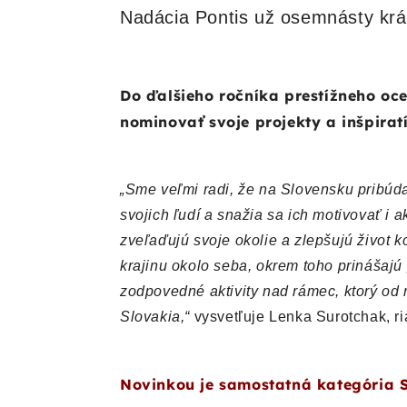
Nadácia Pontis už osemnásty krát
Do ďalšieho ročníka prestížneho oc
nominovať svoje projekty a inšpirat
„Sme veľmi radi, že na Slovensku pribúdaj
svojich ľudí a snažia sa ich motivovať i 
zveľaďujú svoje okolie a zlepšujú život ko
krajinu okolo seba, okrem toho prinášajú 
zodpovedné aktivity nad rámec, ktorý od
Slovakia,“
vysvetľuje Lenka Surotchak, ri
Novinkou je samostatná kategória S