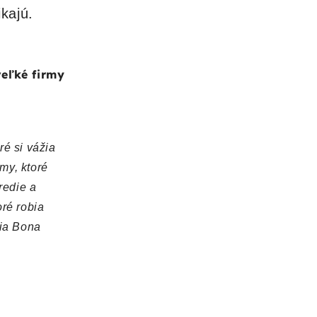
kajú.
veľké firmy
ré si vážia
my, ktoré
redie a
oré robia
Via Bona