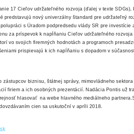
nie 17 Cieľov udržateľného rozvoja (ďalej v texte SDGs), 
é predstavujú nový univerzálny štandard pre udržateľný roz
 spolupráci s Úradom podpredsedu vlády SR pre investície 
enu za príspevok k napĺňaniu Cieľov udržateľného rozvoja 
torí vo svojich firemných hodnotách a programoch presadz
ešeniami prispievajú k ich napĺňaniu s dopadom v súčasnosti
o zástupcov biznisu, štátnej správy, mimovládneho sektora
cií firiem a ich osobných prezentácií. Nadácia Pontis už tr
verejnosť hlasovať na webe hlavného mediálneho partnera.
dovzdávaním cien sa uskutoční v apríli 2018.
sk