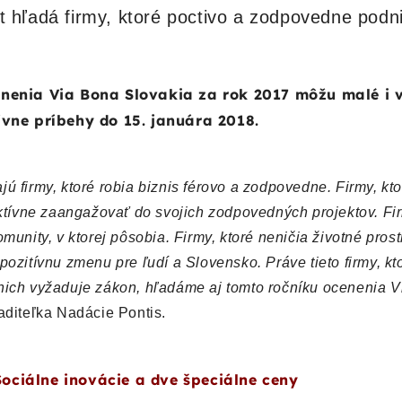
 hľadá firmy, ktoré poctivo a zodpovedne podni
enenia Via Bona Slovakia za rok 2017 môžu malé i 
ívne príbehy do 15. januára 2018.
ú firmy, ktoré robia biznis férovo a zodpovedne. Firmy, kto
aktívne zaangažovať do svojich zodpovedných projektov. Fir
munity, v ktorej pôsobia. Firmy, ktoré neničia životné prost
pozitívnu zmenu pre ľudí a Slovensko. Práve tieto firmy, kt
 nich vyžaduje zákon, hľadáme aj tomto ročníku ocenenia 
aditeľka Nadácie Pontis.
ociálne inovácie a dve špeciálne ceny