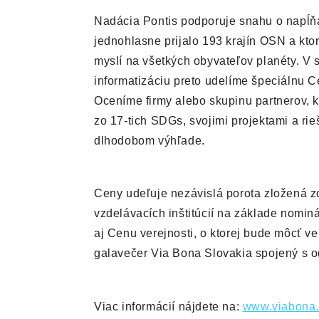
Nadácia Pontis podporuje snahu o napĺňa
jednohlasne prijalo 193 krajín OSN a ktor
myslí na všetkých obyvateľov planéty. V
informatizáciu preto udelíme špeciálnu C
Oceníme firmy alebo skupinu partnerov, k
zo 17-tich SDGs, svojimi projektami a ri
dlhodobom výhľade.
Ceny udeľuje nezávislá porota zložená z
vzdelávacích inštitúcií na základe nominá
aj Cenu verejnosti, o ktorej bude môcť 
galavečer Via Bona Slovakia spojený s o
Viac informácií nájdete na:
www.viabona.