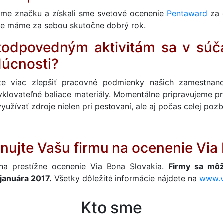
li sme značku a získali sme svetové ocenenie
Pentaward
za o
kže máme za sebou skutočne dobrý rok.
odpovedným aktivitám sa v súča
dúcnosti?
te viac zlepšiť pracovné podmienky našich zamestnan
klovateľné baliace materiály. Momentálne pripravujeme pr
využívať zdroje nielen pri pestovaní, ale aj počas celej poz
nujte Vašu firmu na ocenenie Via
na prestížne ocenenie Via Bona Slovakia.
Firmy sa môž
januára 2017.
Všetky dôležité informácie nájdete na
www.v
Kto sme