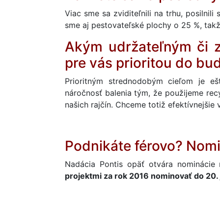
Viac sme sa zviditeľnili na trhu, posilni
sme aj pestovateľské plochy o 25 %, ta
Akým udržateľným či z
pre vás prioritou do bu
Prioritným strednodobým cieľom je eš
náročnosť balenia tým, že použijeme recy
našich rajčín. Chceme totiž efektívnejšie 
Podnikáte férovo? Nomi
Nadácia Pontis opäť otvára nominácie 
projektmi za rok 2016 nominovať do 20. 