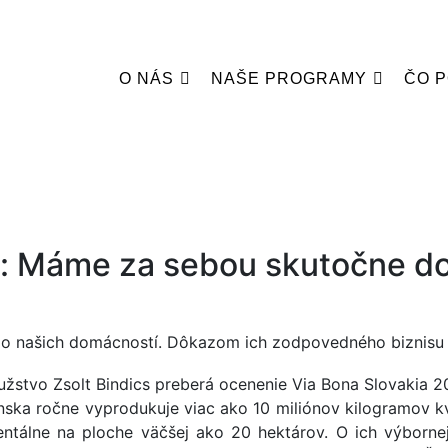
O NÁS
NAŠE PROGRAMY
ČO 
 Máme za sebou skutočne dob
do našich domácností. Dôkazom ich zodpovedného biznisu j
ska ročne vyprodukuje viac ako 10 miliónov kilogramov k
ntálne na ploche väčšej ako 20 hektárov. O ich výborne