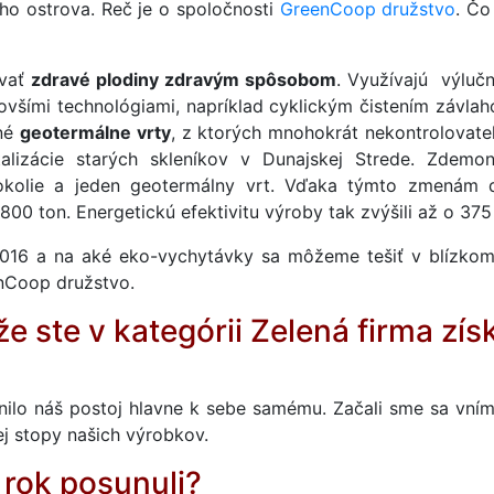
ého ostrova. Reč je o spoločnosti
GreenCoop družstvo
. Čo
ovať
zdravé plodiny zdravým spôsobom
. Využívajú výluč
všími technológiami, napríklad cyklickým čistením závlah
ené
geotermálne vrty
, z ktorých mnohokrát nekontrolovate
lizácie starých skleníkov v Dunajskej Strede. Zdemonto
é okolie a jeden geotermálny vrt. Vďaka týmto zmenám
00 ton. Energetickú efektivitu výroby tak zvýšili až o 375
2016 a na aké eko-vychytávky sa môžeme tešiť v blízko
nCoop družstvo.
e ste v kategórii Zelená firma zís
nilo náš postoj hlavne k sebe samému. Začali sme sa vníma
kej stopy našich výrobkov.
 rok posunuli?