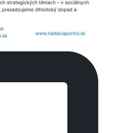
ch strategických témach – v sociálnych
dy, presadzujeme dlhodobý dopad a
sk
www.nadaciapontis.sk
n.sk