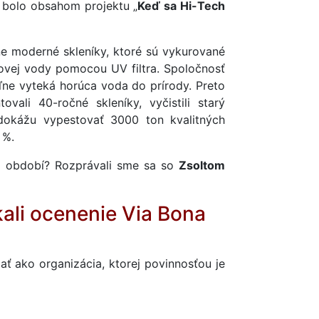
 bolo obsahom projektu „
Keď sa Hi-Tech
ne moderné skleníky, ktoré sú vykurované
ovej vody pomocou UV filtra. Spoločnosť
ľne vyteká horúca voda do prírody. Preto
vali 40-ročné skleníky, vyčistili starý
 dokážu vypestovať 3000 ton kvalitných
 %.
m období? Rozprávali sme sa so
Zsoltom
kali ocenenie Via Bona
ť ako organizácia, ktorej povinnosťou je