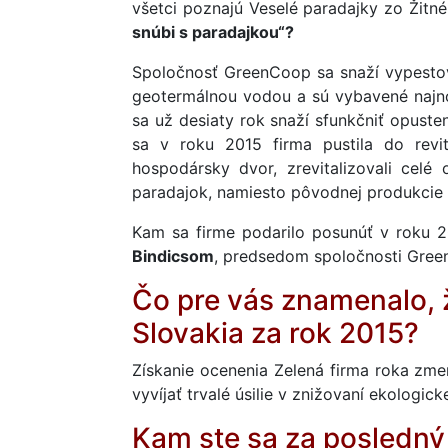
všetci poznajú Veselé paradajky zo Žitn
snúbi s paradajkou“?
Spoločnosť GreenCoop sa snaží vypest
geotermálnou vodou a sú vybavené najno
sa už desiaty rok snaží sfunkčniť opust
sa v roku 2015 firma pustila do revita
hospodársky dvor, zrevitalizovali cel
paradajok, namiesto pôvodnej produkcie 8
Kam sa firme podarilo posunúť v roku 
Bindicsom
, predsedom spoločnosti Gree
Čo pre vás znamenalo, ž
Slovakia za rok 2015?
Získanie ocenenia Zelená firma roka zme
vyvíjať trvalé úsilie v znižovaní ekologic
Kam ste sa za posledný