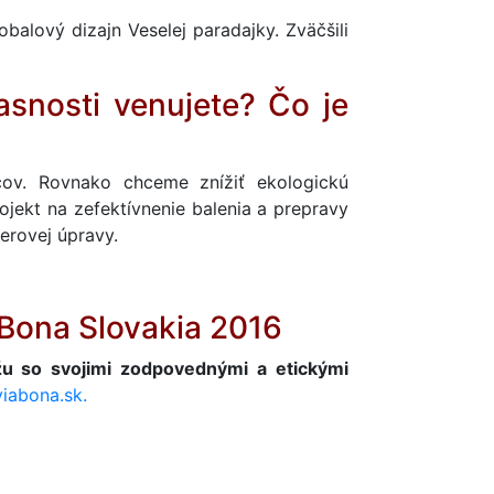
balový dizajn Veselej paradajky. Zväčšili
snosti venujete? Čo je
cov. Rovnako chceme znížiť ekologickú
ojekt na zefektívnenie balenia a prepravy
berovej úpravy.
 Bona Slovakia 2016
u so svojimi zodpovednými a etickými
iabona.sk.