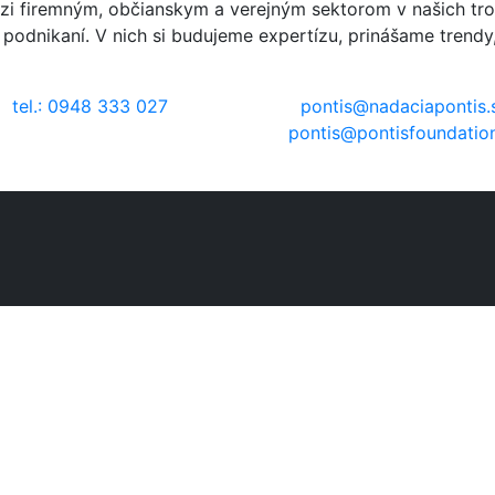
zi firemným, občianskym a verejným sektorom v našich tro
m podnikaní. V nich si budujeme expertízu, prinášame tren
tel.: 0948 333 027
pontis@nadaciapontis.
pontis@pontisfoundatio