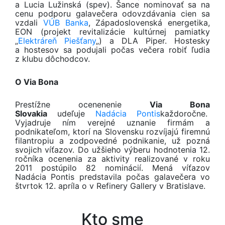
a Lucia Lužinská (spev). Šance nominovať sa na
cenu podporu galavečera odovzdávania cien sa
vzdali
VÚB Banka
, Západoslovenská energetika,
EON (projekt revitalizácie kultúrnej pamiatky
„
Elektráreň Piešťany
„) a DLA Piper. Hostesky
a hostesov sa podujali počas večera robiť ľudia
z klubu dôchodcov.
O Via Bona
Prestížne ocenenenie
Via Bona
Slovakia
udeľuje
Nadácia Pontis
každoročne.
Vyjadruje ním verejné uznanie firmám a
podnikateľom, ktorí na Slovensku rozvíjajú firemnú
filantropiu a zodpovedné podnikanie, už pozná
svojich víťazov. Do užšieho výberu hodnotenia 12.
ročníka ocenenia za aktivity realizované v roku
2011 postúpilo 82 nominácií. Mená víťazov
Nadácia Pontis predstavila počas galavečera vo
štvrtok 12. apríla o v Refinery Gallery v Bratislave.
Kto sme