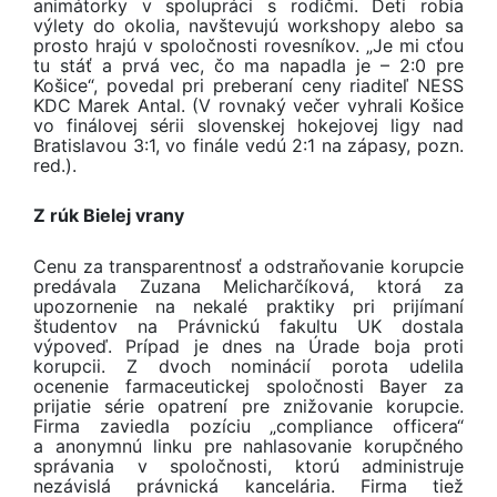
animátorky v spolupráci s rodičmi. Deti robia
výlety do okolia, navštevujú workshopy alebo sa
prosto hrajú v spoločnosti rovesníkov. „Je mi cťou
tu stáť a prvá vec, čo ma napadla je – 2:0 pre
Košice“, povedal pri preberaní ceny riaditeľ NESS
KDC Marek Antal. (V rovnaký večer vyhrali Košice
vo finálovej sérii slovenskej hokejovej ligy nad
Bratislavou 3:1, vo finále vedú 2:1 na zápasy, pozn.
red.).
Z rúk Bielej vrany
Cenu za transparentnosť a odstraňovanie korupcie
predávala Zuzana Melicharčíková, ktorá za
upozornenie na nekalé praktiky pri prijímaní
študentov na Právnickú fakultu UK dostala
výpoveď. Prípad je dnes na Úrade boja proti
korupcii. Z dvoch nominácií porota udelila
ocenenie farmaceutickej spoločnosti Bayer za
prijatie série opatrení pre znižovanie korupcie.
Firma zaviedla pozíciu „compliance officera“
a anonymnú linku pre nahlasovanie korupčného
správania v spoločnosti, ktorú administruje
nezávislá právnická kancelária. Firma tiež