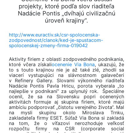
projekty, ktoré podľa slov riaditeľa
Nadácie Pontis „dvíhajú civilizačnú
úroveň krajiny“.
http://www.euractiv.sk/csr-spolocenska-
zodpovednost/clanok/ked-je-spustacom-
spolocenskej-zmeny-firma-019042
Aktivity firiem z oblasti zodpovedného podnikania,
ktoré včera získali
ocenenie Via Bona
, ukazujú, že
to s touto krajinou nie je až také zlé, zhodli sa
viacerí vystupujúci na slávnostnom galavečeri
v Refinery Gallery. Slovami výkonného riaditeľa
Nadácie Pontis Pavla Hricu, porota vyberala „to
najlepšie v podnikaní“ za uplynulý rok. Špeciálne
ocenil, že sa na Slovensku popri ocenených
aktivitách formuje aj skupina firiem, ktoré majú
ambíciu podporovať „čistotu verejného života“. Mal
na mysli skupinu okolo Miroslava Trnku,
zakladateľa firmy ESET. Súťaž Via Bona si zakladá
na tom, že o víťazovi nerozhoduje veľkosť
rozpočtu firmy na CSR (corporate social