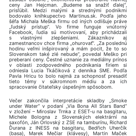
ceny Jan Hejcman. „Budeme sa snažiť ďalej“,
prisľúbil. Medzi malými a strednými podnikmi
bodovalo kníhkupectvo Martinus.sk. Podľa jeho
šéfa Michala Meška firmu od iných odlišuje práve
„ľudský prístup“. Vo firme funguje vnútorný
Facebook, ľudia sú motivovaní, aby prichádzali
s vlastnými zlepšeniami. Zákazníkov aj
zamestnancov chce firma „ohurovať“. „Za poslednú
hodinu veľmi inšpirovaný a mám pocit, že to so
Slovenskom také zlé nebude“, povedal Meško pri
preberaní ceny. Čestné uznanie za mediálny prínos
v oblasti zodpovedného podnikania firiem si
odniesla Lucia Tkáčiková z denníka SME. Podľa
Pavla Hricu to bolo najmä za schopnosť presadiť
tieto témy v súkromnom médiu a za ich
spracovanie čitateľsky úspešným spôsobom.
Večer zakončila interpretácie skladby „Smoke
under Water“ v podaní „Via Bona All Stars Band“
v zložení – Miroslav Trnka z ESET-u na basgitaru,
Michele Bologna z Slovenských elektrární na
saxofón, Ján Orlovský z ZSE na tamburínu, Richard
Ďurana z INESS na basgitaru, Bedřich Uherčík
(basa), Marek Mečiar (klávesy), Martin Maček