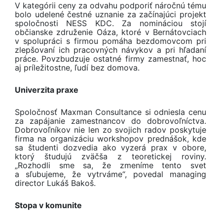
V kategórii ceny za odvahu podporiť náročnú tému
bolo udelené čestné uznanie za začínajúci projekt
spoločnosti NESS KDC. Za nomináciou stojí
občianske združenie Oáza, ktoré v Bernátovciach
v spolupráci s firmou pomáha bezdomovcom pri
zlepšovaní ich pracovných návykov a pri hľadaní
práce. Povzbudzuje ostatné firmy zamestnať, hoc
aj príležitostne, ľudí bez domova.
Univerzita praxe
Spoločnosť Maxman Consultance si odniesla cenu
za zapájanie zamestnancov do dobrovoľníctva.
Dobrovoľníkov nie len zo svojich radov poskytuje
firma na organizáciu workshopov prednášok, kde
sa študenti dozvedia ako vyzerá prax v obore,
ktorý študujú zväčša z teoretickej roviny.
„Rozhodli sme sa, že zmeníme tento svet
a sľubujeme, že vytrváme“, povedal managing
director Lukáš Bakoš.
Stopa v komunite