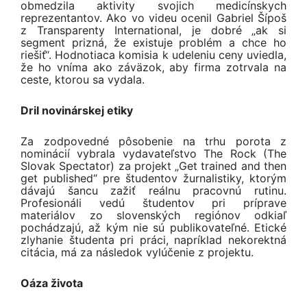
obmedzila aktivity svojich medicínskych
reprezentantov. Ako vo videu ocenil Gabriel Šípoš
z Transparenty International, je dobré „ak si
segment prizná, že existuje problém a chce ho
riešiť“. Hodnotiaca komisia k udeleniu ceny uviedla,
že ho vníma ako záväzok, aby firma zotrvala na
ceste, ktorou sa vydala.
Dril novinárskej etiky
Za zodpovedné pôsobenie na trhu porota z
nominácií vybrala vydavateľstvo The Rock (The
Slovak Spectator) za projekt „Get trained and then
get published“ pre študentov žurnalistiky, ktorým
dávajú šancu zažiť reálnu pracovnú rutinu.
Profesionáli vedú študentov pri príprave
materiálov zo slovenských regiónov odkiaľ
pochádzajú, až kým nie sú publikovateľné. Etické
zlyhanie študenta pri práci, napríklad nekorektná
citácia, má za následok vylúčenie z projektu.
Oáza života