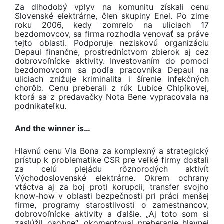
Za dlhodobý vplyv na komunitu získali cenu
Slovenské elektrárne, člen skupiny Enel. Po zime
roku 2006, kedy zomrelo na uliciach 17
bezdomovcov, sa firma rozhodla venovať sa práve
tejto oblasti. Podporuje neziskovú organizáciu
Depaul finančne, prostredníctvom zbierok aj cez
dobrovoľnícke aktivity. Investovaním do pomoci
bezdomovcom sa podľa pracovníka Depaul na
uliciach znižuje kriminalita i šírenie infekčných
chorôb. Cenu preberali z rúk Ľubice Chlpíkovej,
ktorá sa z predavačky Nota Bene vypracovala na
podnikateľku.
And the winner is…
Hlavnú cenu Via Bona za komplexný a strategický
prístup k problematike CSR pre veľké firmy dostali
za celú plejádu rôznorodých aktivít
Východoslovenské elektrárne. Okrem ochrany
vtáctva aj za boj proti korupcii, transfer svojho
know-how v oblasti bezpečnosti pri práci menšej
firme, programy starostlivosti o zamestnancov,
dobrovoľnícke aktivity a ďalšie. „Aj toto som si
zaslúžil osobne“, okomentoval preberanie hlavnej