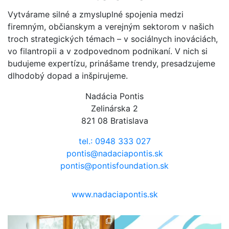
Vytvárame silné a zmysluplné spojenia medzi
firemným, občianskym a verejným sektorom v našich
troch strategických témach – v sociálnych inováciách,
vo filantropii a v zodpovednom podnikaní. V nich si
budujeme expertízu, prinášame trendy, presadzujeme
dlhodobý dopad a inšpirujeme.
Nadácia Pontis
Zelinárska 2
821 08 Bratislava
tel.: 0948 333 027
pontis@nadaciapontis.sk
pontis@pontisfoundation.sk
www.nadaciapontis.sk