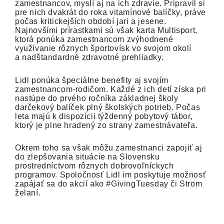
zamestnancov, myslí aj na ich zdravie. Pripravil si
pre nich dvakrát do roka vitamínové balíčky, práve
počas kritickejších období jari a jesene.
Najnovšími prírastkami sú však karta Multisport,
ktorá ponúka zamestnancom zvýhodnené
využívanie rôznych športovísk vo svojom okolí
a nadštandardné zdravotné prehliadky.
Lidl ponúka špeciálne benefity aj svojím
zamestnancom-rodičom. Každé z ich detí získa pri
nastúpe do prvého ročníka základnej školy
darčekový balíček plný školských potrieb. Počas
leta majú k dispozícii týždenný pobytový tábor,
ktorý je plne hradený zo strany zamestnávateľa.
Okrem toho sa však môžu zamestnanci zapojiť aj
do zlepšovania situácie na Slovensku
prostredníctvom rôznych dobrovoľníckych
programov. Spoločnosť Lidl im poskytuje možnosť
zapájať sa do akcií ako #GivingTuesday či Strom
želaní.