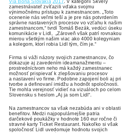
Via Bona Slovakia
2017
. V kategórii Skvelý
zamestnávateľ zvíťazili vďaka svojmu
výnimočnému prístupu k zamestnancom. „Toto
ocenenie nás veľmi teší a je pre nás potvrdením
správne nastavených procesov vo vzťahu k našim
zamestnancom,“ tvrdí Tomáš Bezák, vedúci úseku
komunikácie v Lidl, „Zároveň však patrí rovnakou
mierou všetkým našim viac ako 4000 kolegyniam
a kolegom, ktorí robia Lidl tým, čím je.“
Firma si váži názory svojich zamestnancov, čo
dokazuje aj zavedením ideamanažmentu –
prostredníctvom neho má každý zamestnanec
možnosť prispievať k zlepšovaniu procesov
a nastavení vo firme. Podobne zapojení boli aj pri
tvorbe a definovaní imidžu a hodnôt spoločnosti.
Tie mohla verejnosť vidieť na vizuáloch po celom
Slovensku s heslom „Aj ja som Lidl“.
Na zamestnancov sa však nezabúda ani v oblasti
benefitov. Medzi najpopulárnejšie patria
darčekové poukážky v hodnote 160 eur ročne či
stravné karty Ticket Restaurant. Nakoľko si však
spoločnosť Lidl uvedomuje hodnotu svojich