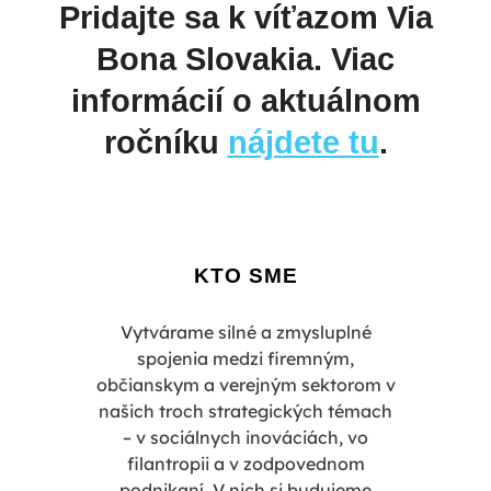
Pridajte sa k víťazom Via
Bona Slovakia. Viac
informácií o aktuálnom
ročníku
nájdete tu
.
KTO SME
Vytvárame silné a zmysluplné
spojenia medzi firemným,
občianskym a verejným sektorom v
našich troch strategických témach
– v sociálnych inováciách, vo
filantropii a v zodpovednom
podnikaní. V nich si budujeme