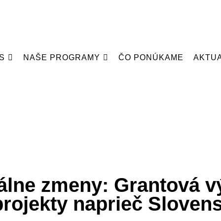
S
NAŠE PROGRAMY
ČO PONÚKAME
AKTUA
bálne zmeny: Grantová v
projekty naprieč Slove