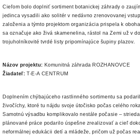
Cieľom bolo doplniť sortiment botanickej záhrady o zaují
jedinca vysadili ako solitér v nedávno zrenovovanej vstup
založenia a týmto projektom organizácia prispela k oboha
sa označuje ako živá skamenelina, rástol na Zemi už v d
trojuholníkovité tvrdé listy pripomínajúce šupiny plazov.
Názov projektu:
Komunitná záhrada ROZHANOVCE
Žiadateľ:
T-E-A CENTRUM
Doplnením chýbajúceho rastlinného sortimentu sa podaril
živočíchy, ktoré tu nájdu svoje útočisko počas celého roka
Samotnú výsadbu komplikovalo nestále počasie – strieda
plánované práce podarilo úspešne zrealizovať a cieľ dok
neformálnej edukácii detí a mládeže, pričom už počas re