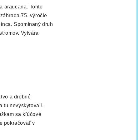
ia araucana. Tohto
 záhrada 75. výročie
edinca. Spomínaný druh
stromov. Vytvára
ctvo a drobné
a tu nevyskytovali.
kážkam sa kľúčové
e pokračovať v