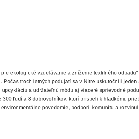
re ekologické vzdelávanie a zníženie textilného odpadu“ n
 Počas troch letných podujatí sa v Nitre uskutočnili jeden
 upcykláciu a udržateľnú módu aj viaceré sprievodné poduj
e 300 ľudí a 8 dobrovoľníkov, ktorí prispeli k hladkému pri
 environmentálne povedomie, podporil komunitu a rozvinul