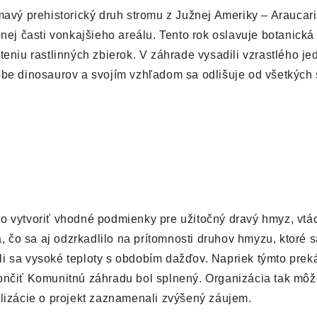
mavý prehistorický druh stromu z Južnej Ameriky – Araucar
nej časti vonkajšieho areálu. Tento rok oslavuje botanická
teniu rastlinných zbierok. V záhrade vysadili vzrastlého j
obe dinosaurov a svojím vzhľadom sa odlišuje od všetkých 
o vytvoriť vhodné podmienky pre užitočný dravý hmyz, vtá
, čo sa aj odzrkadlilo na prítomnosti druhov hmyzu, ktoré s
li sa vysoké teploty s obdobím dažďov. Napriek týmto pre
ončiť Komunitnú záhradu bol splnený. Organizácia tak môž
alizácie o projekt zaznamenali zvýšený záujem.