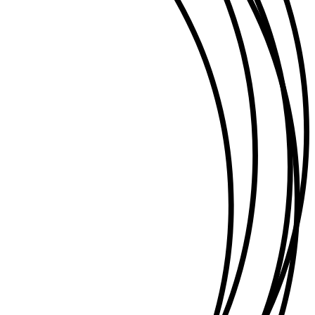
ky
ay
ok