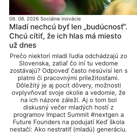
08. 06. 2026
Sociálne inovácie
Mladí nechcú byť len „budúcnosť“.
Chcú cítiť, že ich hlas má miesto
už dnes
Prečo niektorí mladí ľudia odchádzajú zo
Slovenska, zatiaľ čo iní tu vedome
zostávajú? Odpoveď často nesúvisí len s
platmi či pracovnými príležitosťami.
Dôležitý je aj pocit dôvery, možnosti
ovplyvňovať svoje okolie a vedomie, že
na ich názore záleží. Aj o tom bol
diskusný večer mladých hostí z
programov Impact Summit #nextgen a
Future Founders na podujatí Keď škola
nestačí: Ako nestratiť (mladú) generáciu.