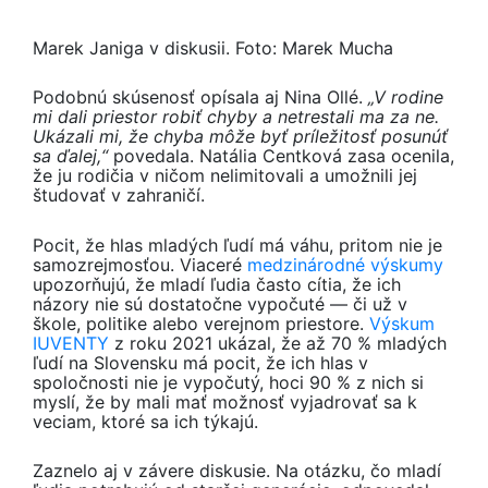
Marek Janiga v diskusii. Foto: Marek Mucha
Podobnú skúsenosť opísala aj Nina Ollé.
„V rodine
mi dali priestor robiť chyby a netrestali ma za ne.
Ukázali mi, že chyba môže byť príležitosť posunúť
sa ďalej,“
povedala. Natália Centková zasa ocenila,
že ju rodičia v ničom nelimitovali a umožnili jej
študovať v zahraničí.
Pocit, že hlas mladých ľudí má váhu, pritom nie je
samozrejmosťou. Viaceré
medzinárodné výskumy
upozorňujú, že mladí ľudia často cítia, že ich
názory nie sú dostatočne vypočuté — či už v
škole, politike alebo verejnom priestore.
Výskum
IUVENTY
z roku 2021 ukázal, že až 70 % mladých
ľudí na Slovensku má pocit, že ich hlas v
spoločnosti nie je vypočutý, hoci 90 % z nich si
myslí, že by mali mať možnosť vyjadrovať sa k
veciam, ktoré sa ich týkajú.
Zaznelo aj v závere diskusie. Na otázku, čo mladí