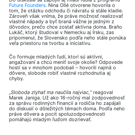
Future Founders
. Nina Ollé otvorene hovorila o
tom, že otázku odchodu či návratu si stále kladie.
Zároveň však vníma, že práve možnosť realizovať
vlastné nápady a byť braná vážne je jedným z
dôvodov, prečo chce zostať aktívna doma. Braňo
Lukáč, ktorý študoval v Nemecku aj Írsku, zas
pripomenul, že Slovensko podľa neho stále ponúka
veľa priestoru na tvorbu a iniciatívu.
Čo formuje mladých ľudí, ktorí sú aktívni,
angažovaní a chcú meniť svoje okolie? Odpovede
hostí sa v mnohom podobali – hovorili najmä o
dôvere, slobode robiť vlastné rozhodnutia aj
chyby.
„Sloboda zlyhať ma naučila najviac,“
reagoval
Marek Janiga. Už ako 16-ročný mal zodpovednosť
za správu rodinných financií a rodičia ho zapájali
do diskusií o dôležitých témach doma. Podľa neho
práve dôvera a pocit spoluzodpovednosti
pomáhajú mladým ľuďom dozrievať.