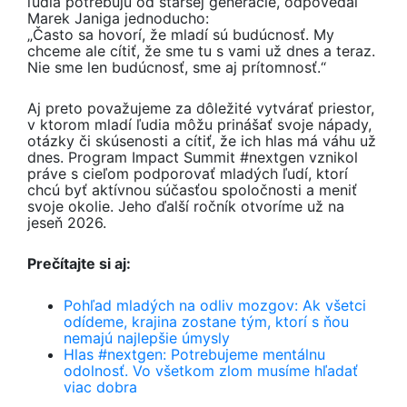
ľudia potrebujú od staršej generácie, odpovedal
Marek Janiga jednoducho:
„Často sa hovorí, že mladí sú budúcnosť. My
chceme ale cítiť, že sme tu s vami už dnes a teraz.
Nie sme len budúcnosť, sme aj prítomnosť.“
Aj preto považujeme za dôležité vytvárať priestor,
v ktorom mladí ľudia môžu prinášať svoje nápady,
otázky či skúsenosti a cítiť, že ich hlas má váhu už
dnes. Program Impact Summit #nextgen vznikol
práve s cieľom podporovať mladých ľudí, ktorí
chcú byť aktívnou súčasťou spoločnosti a meniť
svoje okolie. Jeho ďalší ročník otvoríme už na
jeseň 2026.
Prečítajte si aj:
Pohľad mladých na odliv mozgov: Ak všetci
odídeme, krajina zostane tým, ktorí s ňou
nemajú najlepšie úmysly
Hlas #nextgen: Potrebujeme mentálnu
odolnosť. Vo všetkom zlom musíme hľadať
viac dobra