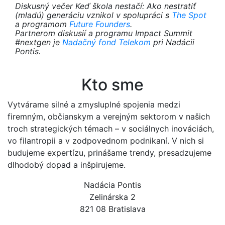
Diskusný večer
Keď škola nestačí: Ako nestratiť
(mladú) generáciu
vznikol v spolupráci s
The Spot
a programom
Future Founders
.
Partnerom diskusií a programu Impact Summit
#nextgen je
Nadačný fond Telekom
pri Nadácii
Pontis.
Kto sme
Vytvárame silné a zmysluplné spojenia medzi
firemným, občianskym a verejným sektorom v našich
troch strategických témach – v sociálnych inováciách,
vo filantropii a v zodpovednom podnikaní. V nich si
budujeme expertízu, prinášame trendy, presadzujeme
dlhodobý dopad a inšpirujeme.
Nadácia Pontis
Zelinárska 2
821 08 Bratislava