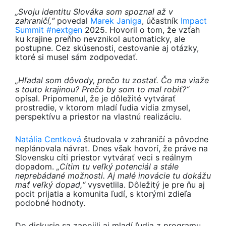
„Svoju identitu Slováka som spoznal až v
zahraničí,“
povedal
Marek Janiga
, účastník
Impact
Summit #nextgen
2025. Hovoril o tom, že vzťah
ku krajine preňho nevznikol automaticky, ale
postupne. Cez skúsenosti, cestovanie aj otázky,
ktoré si musel sám zodpovedať.
„Hľadal som dôvody, prečo tu zostať. Čo ma viaže
s touto krajinou? Prečo by som to mal robiť?“
opísal. Pripomenul, že je dôležité vytvárať
prostredie, v ktorom mladí ľudia vidia zmysel,
perspektívu a priestor na vlastnú realizáciu.
Natália Centková
študovala v zahraničí a pôvodne
neplánovala návrat. Dnes však hovorí, že práve na
Slovensku cíti priestor vytvárať veci s reálnym
dopadom.
„Cítim tu veľký potenciál a stále
neprebádané možnosti. Aj malé inovácie tu dokážu
mať veľký dopad,“
vysvetlila. Dôležitý je pre ňu aj
pocit prijatia a komunita ľudí, s ktorými zdieľa
podobné hodnoty.
Do diskusie sa zapojili aj mladí ľudia z programu