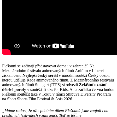
Plešouni se začínají představovat doma i v zahraničí. Na
Mezinárodním festivalu animovaných filmů Anifilm v Liberci
získali cenu
Nejlepší český seriál
v národní soutěži Český obzor,
kterou uděluje Rada animovaného filmu. Z Mezinárodního festivalu
animovaných filmů Stuttgart (ITFS) si odvezli
Zvláštní uznání
dětské poroty
v soutěži Tricks for Kids. A na začátku června budou
Plešouni soutěžit také v Tokiu v rámci Shibuya Diversity Program
na Short Shorts Film Festival & Asia 2026.
„Máme radost, že už s pilotním dílem Plešounů jsme zaujali i na
prestižních festivalech v zahraničí. Teď se těšíme