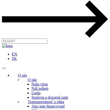
EN
SK
O nás
O nás
Naša vízia
Náš príbeh
Ľudia
Správna a dozorná rada
Transparentnosť a etika
Ako sme financovaní