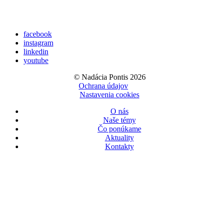
facebook
instagram
linkedin
youtube
© Nadácia Pontis 2026
Ochrana údajov
Nastavenia cookies
O nás
Naše témy
Čo ponúkame
Aktuality
Kontakty