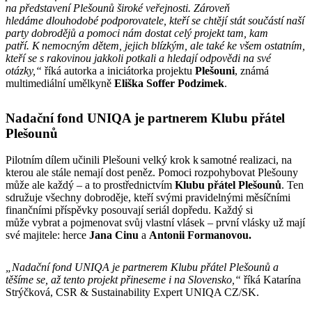
na představení Plešounů široké veřejnosti. Zároveň
hledáme dlouhodobé podporovatele, kteří se chtějí stát součástí naší
party dobrodějů a pomoci nám dostat celý projekt tam, kam
patří. K nemocným dětem, jejich blízkým, ale také ke všem ostatním,
kteří se s rakovinou jakkoli potkali a hledají odpovědi na své
otázky,“
říká
autorka a iniciátorka projektu
Plešouni
, známá
multimediální umělkyně
Eliška Soffer Podzimek
.
Nadační fond UNIQA je partnerem Klubu přátel
Plešounů
Pilotním dílem učinili Plešouni velký krok k samotné realizaci, na
kterou ale stále nemají dost peněz. Pomoci rozpohybovat Plešouny
může ale každý – a to prostřednictvím
Klubu přátel Plešounů
. Ten
sdružuje všechny dobroděje, kteří svými pravidelnými měsíčními
finančními příspěvky posouvají seriál dopředu.
Každý
si
m
ůže
vybrat a pojmenovat svůj vlastní vlásek – první vlásky už mají
své majitele:
herce
Jana Cinu
a
Antonii Formanovou.
„Nadační fond UNIQA je partnerem Klubu přátel Plešounů a
těšíme se, až tento projekt přineseme i na Slovensko,“
říká Katarína
Strýčková, CSR & Sustainability Expert UNIQA CZ/SK.