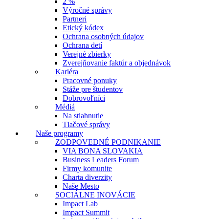
2 %
Výročné správy
Partneri
Etický kódex
Ochrana osobných údajov
Ochrana detí
Verejné zbierky
Zverejňovanie faktúr a objednávok
Kariéra
Pracovné ponuky
Stáže pre študentov
Dobrovoľníci
Médiá
Na stiahnutie
Tlačové správy
Naše programy
ZODPOVEDNÉ PODNIKANIE
VIA BONA SLOVAKIA
Business Leaders Forum
Firmy komunite
Charta diverzity
Naše Mesto
SOCIÁLNE INOVÁCIE
Impact Lab
Impact Summit