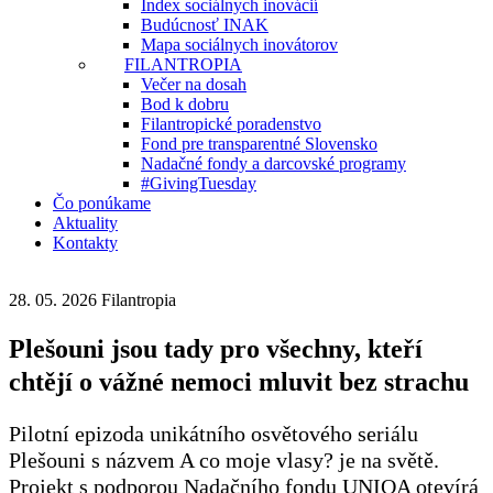
Index sociálnych inovácií
Budúcnosť INAK
Mapa sociálnych inovátorov
FILANTROPIA
Večer na dosah
Bod k dobru
Filantropické poradenstvo
Fond pre transparentné Slovensko
Nadačné fondy a darcovské programy
#GivingTuesday
Čo ponúkame
Aktuality
Kontakty
28. 05. 2026
Filantropia
Plešouni jsou tady pro všechny, kteří
chtějí o vážné nemoci mluvit bez strachu
Pilotní epizoda unikátního osvětového seriálu
Plešouni s názvem A co moje vlasy? je na světě.
Projekt s podporou Nadačního fondu UNIQA otevírá