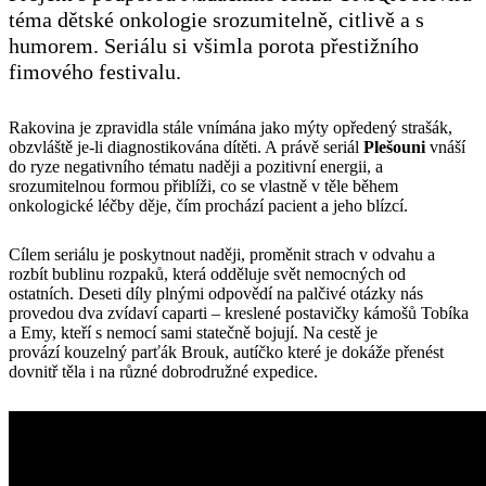
téma dětské onkologie srozumitelně, citlivě a s
humorem. Seriálu si všimla porota přestižního
fimového festivalu.
Rakovina je zpravidla stále vnímána jako mýty opředený strašák,
obzvláště je-li diagnostikována dítěti. A právě seriál
Plešouni
vnáší
do ryze negativního tématu naději a pozitivní energii, a
srozumitelnou formou přiblíži, co se vlastně v těle během
onkologické léčby děje, čím prochází pacient a jeho blízcí.
C
ílem seriálu je poskytnout naději, proměnit strach v odvahu a
rozbít bublinu rozpaků, která odděluje svět nemocných od
ostatních.
Deset
i díly plnými odpovědí na palčivé otázky nás
provedou
dva zvídaví caparti – kreslené postavičky kámošů Tobíka
a Emy, kteří s nemocí sami statečně bojují
. Na cestě je
provází
kouzelný parťák Brouk, autíčko které je dokáže přenést
dovnitř těla i na různé dobrodružné expedice.