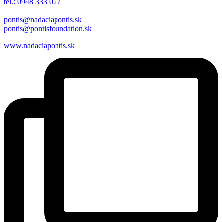
tel.: 0948 333 027
pontis@nadaciapontis.sk
pontis@pontisfoundation.sk
www.nadaciapontis.sk