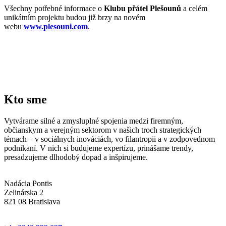
Všechny potřebné informace o
Klubu přátel Plešounů
a celém
unikátním projektu
budou již brzy
na novém
webu
www.plesouni.com
.
Kto sme
Vytvárame silné a zmysluplné spojenia medzi firemným,
občianskym a verejným sektorom v našich troch strategických
témach – v sociálnych inováciách, vo filantropii a v zodpovednom
podnikaní. V nich si budujeme expertízu, prinášame trendy,
presadzujeme dlhodobý dopad a inšpirujeme.
Nadácia Pontis
Zelinárska 2
821 08 Bratislava