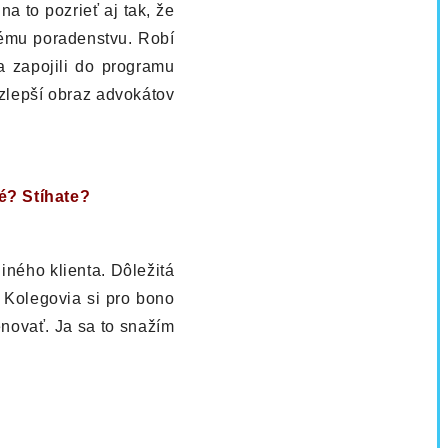
a to pozrieť aj tak, že
nému poradenstvu. Robí
a zapojili do programu
zlepší obraz advokátov
é? Stíhate?
ného klienta. Dôležitá
 Kolegovia si pro bono
enovať. Ja sa to snažím