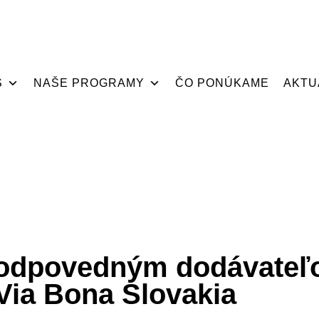
S
NAŠE PROGRAMY
ČO PONÚKAME
AKTU
ezodpovedným dodávateľ
 Via Bona Slovakia