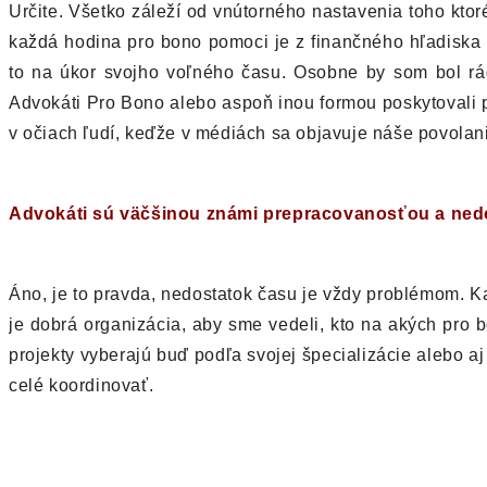
Určite. Všetko záleží od vnútorného nastavenia toho ktor
každá hodina pro bono pomoci je z finančného hľadiska 
to na úkor svojho voľného času. Osobne by som bol rád,
Advokáti Pro Bono alebo aspoň inou formou poskytovali p
v očiach ľudí, keďže v médiách sa objavuje náše povolan
Advokáti sú väčšinou známi prepracovanosťou a nedo
Áno, je to pravda, nedostatok času je vždy problémom. K
je dobrá organizácia, aby sme vedeli, kto na akých pro 
projekty vyberajú buď podľa svojej špecializácie alebo a
celé koordinovať.