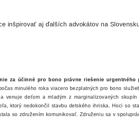
ce inšpirovať aj ďalších advokátov na Slovensku
nie za účinné pro bono právne riešenie urgentného 
počas minulého roka viacero bezplatných pro bono služi
sa venuje deťom a mladým z marginalizovaných skupín v
a, ktorý nedokončil stavbu detského ihriska. Hoci so sta
stala so združením komunikovať. Združeniu sa v spoluprác