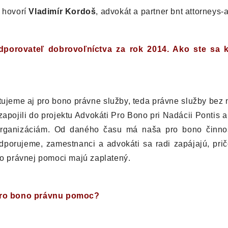
, hovorí
Vladimír Kordoš
, advokát a partner bnt attorneys-a
odporovateľ dobrovoľníctva za rok 2014. Ako ste sa 
tujeme aj pro bono právne služby, teda právne služby bez
zapojili do projektu Advokáti Pro Bono pri Nadácii Pontis 
anizáciám. Od daného času má naša pro bono činnosť 
odporujeme, zamestnanci a advokáti sa radi zapájajú, pr
no právnej pomoci majú zaplatený.
ú pro bono právnu pomoc?