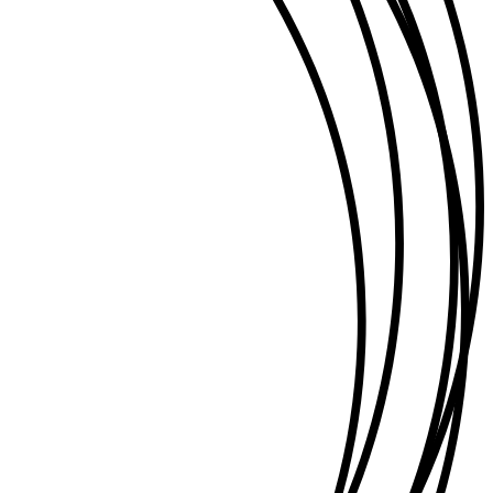
ky
ay
ok