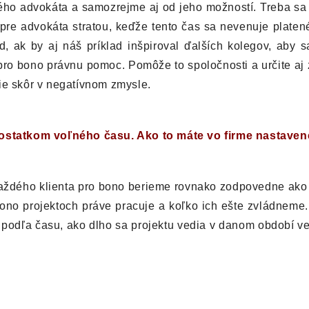
ého advokáta a samozrejme aj od jeho možností. Treba sa n
pre advokáta stratou, keďže tento čas sa nevenuje plate
 ak by aj náš príklad inšpiroval ďalších kolegov, aby s
ro bono právnu pomoc. Pomôže to spoločnosti a určite aj 
ie skôr v negatívnom zmysle.
statkom voľného času. Ako to máte vo firme nastaven
aždého klienta pro bono berieme rovnako zodpovedne ako i
bono projektoch práve pracuje a koľko ich ešte zvládneme.
j podľa času, ako dlho sa projektu vedia v danom období v