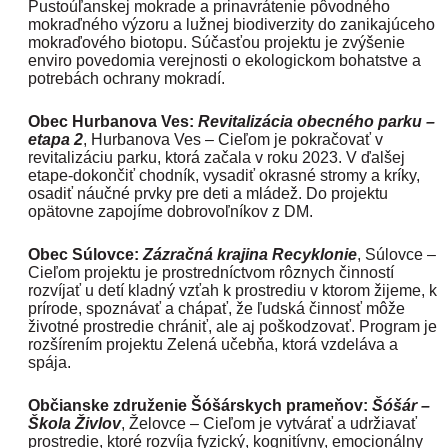
Pustoúľanskej mokrade a prinavrátenie pôvodného
mokraďného výzoru a lužnej biodiverzity do zanikajúceho
mokraďového biotopu. Súčasťou projektu je zvýšenie
enviro povedomia verejnosti o ekologickom bohatstve a
potrebách ochrany mokradí.
Obec Hurbanova Ves:
Revitalizácia obecného parku –
etapa 2
, Hurbanova Ves – Cieľom je pokračovať v
revitalizáciu parku, ktorá začala v roku 2023. V ďalšej
etape-dokončiť chodník, vysadiť okrasné stromy a kríky,
osadiť náučné prvky pre deti a mládež. Do projektu
opätovne zapojíme dobrovoľníkov z DM.
Obec Súlovce:
Zázračná krajina Recyklonie
, Súlovce –
Cieľom projektu je prostredníctvom rôznych činností
rozvíjať u detí kladný vzťah k prostrediu v ktorom žijeme, k
prírode, spoznávať a chápať, že ľudská činnosť môže
životné prostredie chrániť, ale aj poškodzovať. Program je
rozšírením projektu Zelená učebňa, ktorá vzdeláva a
spája.
Občianske združenie Šóšárskych prameňov:
Šóšár –
Škola Živlov
, Želovce – Cieľom je vytvárať a udržiavať
prostredie, ktoré rozvíja fyzický, kognitívny, emocionálny