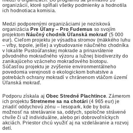
organizácií, ktoré spĺňali všetky podmienky a hodnotila
ich hodnotiaca komisia.
Medzi podporenými organizáciami je nezisková
organizácia
Pre Úľany – Pro Fudemus
so svojím
projektom
Náučný chodník Úľanská mokraď
(5 000
eur). Cieľom projektu je výsadba stromov (mäkkého luhu
– vŕby, topole, jelše) a vybudovanie náučného chodníka
v lokalite Pustoúľanskej mokrade a prinavrátenie
pôvodného mokraďného výzoru a lužnej biodiverzity do
zanikajúceho vzácneho mokraďového biotopu.
Súčasťou projektu je zvýšenie environmentálneho
povedomia verejnosti o ekologickom bohatstve a
potrebách ochrany mokradí v chránenom vtáčom území
Úľanská mokraď.
Podporu získala aj
Obec Stredné Plachtince
. Zámerom
ich projektu
Stretneme sa na chotári
(4 965 eur) je
zriadiť oddychovú zónu – lesopark, kde by bola
možnosť na stretávanie sa, oddych, spoločne strávené
chvíle či už individuálne, alebo pri dobrovoľníckych
akciách. Priestor chcú využiť aj na vzdelávanie a rozvoj
detí.