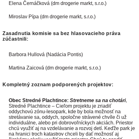
Elena Černáčková (dm drogerie markt, s.r.o.)
Miroslav Pípa (dm drogerie markt, s.r.o.)
Zasadnutia komisie sa bez hlasovacieho práva
zúčastnili:
Barbora Hullová (Nadácia Pontis)
Martina Zaicová (dm drogerie markt, s.r.o.)
Kompletný zoznam podporených projektov:
Obec Stredné Plachtince:
Stretneme sa na chotári
,
Stredné Plachtince – Cieľom projektu je zriadiť
oddychovú zónu-lesopark, kde by bola možnosť na
stretávanie sa, oddych, spoločne strávené chvíle či už
individuálne, alebo pri dobrovoľníckych akciách. Priestor
chcú využiť aj na vzdelávanie a rozvoj detí. Keďže park je
na hranici troch katastrov chceli by dať možnosť aj