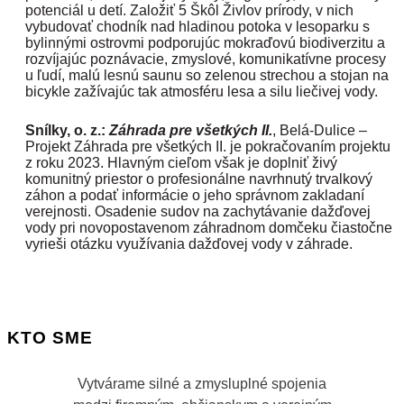
potenciál u detí. Založiť 5 Škôl Živlov prírody, v nich
vybudovať chodník nad hladinou potoka v lesoparku s
bylinnými ostrovmi podporujúc mokraďovú biodiverzitu a
rozvíjajúc poznávacie, zmyslové, komunikatívne procesy
u ľudí, malú lesnú saunu so zelenou strechou a stojan na
bicykle zažívajúc tak atmosféru lesa a silu liečivej vody.
Snílky, o. z.:
Záhrada pre všetkých II.
, Belá-Dulice –
Projekt Záhrada pre všetkých II. je pokračovaním projektu
z roku 2023. Hlavným cieľom však je doplniť živý
komunitný priestor o profesionálne navrhnutý trvalkový
záhon a podať informácie o jeho správnom zakladaní
verejnosti. Osadenie sudov na zachytávanie dažďovej
vody pri novopostavenom záhradnom domčeku čiastočne
vyrieši otázku využívania dažďovej vody v záhrade.
KTO SME
Vytvárame silné a zmysluplné spojenia