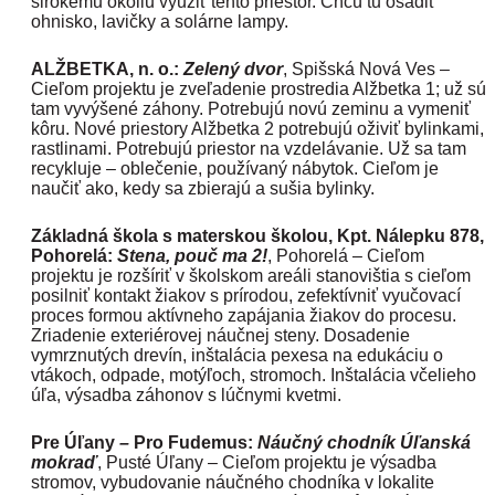
širokému okoliu využiť tento priestor. Chcú tu osadiť
ohnisko, lavičky a solárne lampy.
ALŽBETKA, n. o.:
Zelený dvor
, Spišská Nová Ves –
Cieľom projektu je zveľadenie prostredia Alžbetka 1; už sú
tam vyvýšené záhony. Potrebujú novú zeminu a vymeniť
kôru. Nové priestory Alžbetka 2 potrebujú oživiť bylinkami,
rastlinami. Potrebujú priestor na vzdelávanie. Už sa tam
recykluje – oblečenie, používaný nábytok. Cieľom je
naučiť ako, kedy sa zbierajú a sušia bylinky.
Základná škola s materskou školou, Kpt. Nálepku 878,
Pohorelá:
Stena, pouč ma 2!
, Pohorelá – Cieľom
projektu je rozšíriť v školskom areáli stanovištia s cieľom
posilniť kontakt žiakov s prírodou, zefektívniť vyučovací
proces formou aktívneho zapájania žiakov do procesu.
Zriadenie exteriérovej náučnej steny. Dosadenie
vymrznutých drevín, inštalácia pexesa na edukáciu o
vtákoch, odpade, motýľoch, stromoch. Inštalácia včelieho
úľa, výsadba záhonov s lúčnymi kvetmi.
Pre Úľany
–
Pro Fudemus:
Náučný chodník Úľanská
mokraď
, Pusté Úľany – Cieľom projektu je výsadba
stromov, vybudovanie náučného chodníka v lokalite