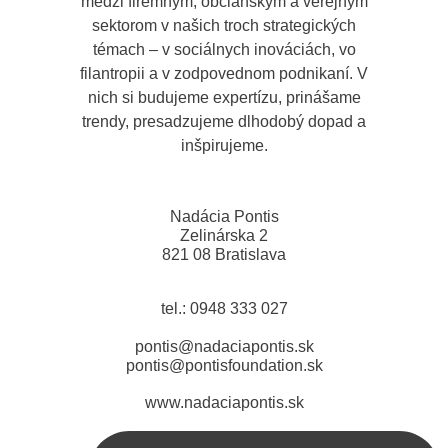
medzi firemným, občianskym a verejným
sektorom v našich troch strategických
témach – v sociálnych inováciách, vo
filantropii a v zodpovednom podnikaní. V
nich si budujeme expertízu, prinášame
trendy, presadzujeme dlhodobý dopad a
inšpirujeme.
Nadácia Pontis
Zelinárska 2
821 08 Bratislava
tel.: 0948 333 027
pontis@nadaciapontis.sk
pontis@pontisfoundation.sk
www.nadaciapontis.sk