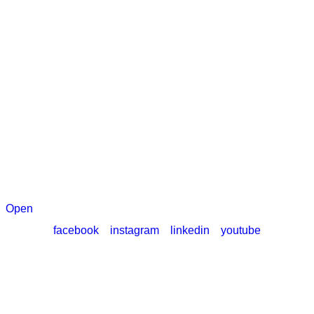
Open
facebook
instagram
linkedin
youtube
© Nadácia Pontis 2026
Ochrana údajov