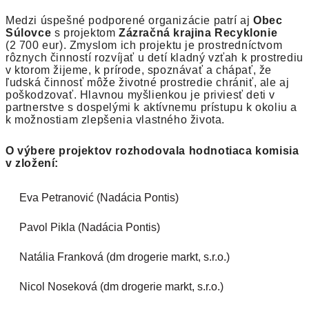
Medzi úspešné podporené organizácie patrí aj
Obec
Súlovce
s projektom
Zázračná krajina Recyklonie
(2 700 eur). Zmyslom ich projektu je prostredníctvom
rôznych činností rozvíjať u detí kladný vzťah k prostrediu
v ktorom žijeme, k prírode, spoznávať a chápať, že
ľudská činnosť môže životné prostredie chrániť, ale aj
poškodzovať. Hlavnou myšlienkou je priviesť deti v
partnerstve s dospelými k aktívnemu prístupu k okoliu a
k možnostiam zlepšenia vlastného života.
O výbere projektov rozhodovala hodnotiaca komisia
v zložení:
Eva Petranovi
ć
(Nadácia Pontis)
Pavol Pikla (Nadácia Pontis)
Natália Franková (dm drogerie markt, s.r.o.)
Nicol Noseková (dm drogerie markt, s.r.o.)