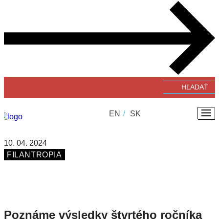
Verejné zbierky
#GivingTuesday
Zverejňovanie faktúr a objednávok
EN
SK
10. 04. 2024
FILANTROPIA
Poznáme výsledky štvrtého ročníka