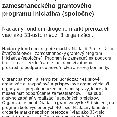
zamestnaneckého grantového
programu iniciatíva {spoločne}
Nadačný fond dm drogerie markt prerozdelí
viac ako 33-tisíc medzi 8 organizácií.
Nadačný fond dm drogerie markt v Nadácii Pontis už po
štvrtýkrát otvoril zamestnanecký grantový program
iniciatíva {spoločne}. Program je zameraný na podporu
troch oblastí: vzdelávanie, ochranu životného
prostredia, podporu dobrovoľníctva a rozvoj komunity.
O grant sa mohli aj tento rok uchádzať neziskové
organizácie, rozpočtové a príspevkové organizácie, či
orgány verejnej alebo územnej samosprávy, ktoré ale
museli mať odporúčanie zamestnancov. Tí sa budú
aktívne zapájať v realizácií úspešných projektov.
Organizácie mohli žiadať o grant vo výške 5-tisíc eur, na
program bolo vyčlenených 40-tísíc. Nadačný fond dm
drogerie markt napokon prerozdelí viac ako 33-tisíc
medzi 8 organizácií. Do programu sa prihlásilo 18