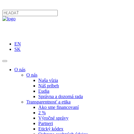
EN
SK
O nás
O nás
Naša vízia
Náš príbeh
Ľudia
Správna a dozorná rada
Transparentnosť a etika
Ako sme financovaní
2 %
Výročné správy
Partneri
Etický kódex