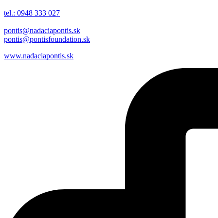
tel.: 0948 333 027
pontis@nadaciapontis.sk
pontis@pontisfoundation.sk
www.nadaciapontis.sk