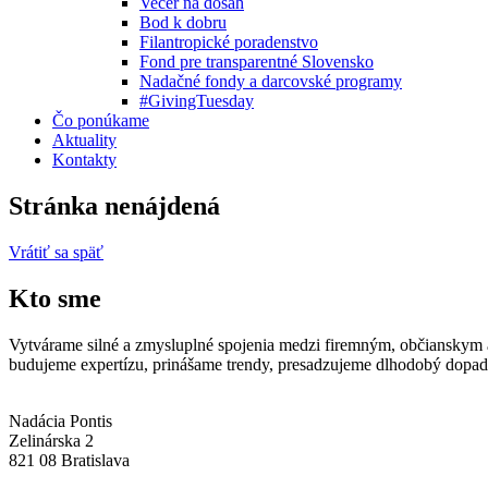
Večer na dosah
Bod k dobru
Filantropické poradenstvo
Fond pre transparentné Slovensko
Nadačné fondy a darcovské programy
#GivingTuesday
Čo ponúkame
Aktuality
Kontakty
Stránka nenájdená
Vrátiť sa späť
Kto sme
Vytvárame silné a zmysluplné spojenia medzi firemným, občianskym a 
budujeme expertízu, prinášame trendy, presadzujeme dlhodobý dopad 
Nadácia Pontis
Zelinárska 2
821 08 Bratislava