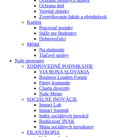
Ochrana osobných údajov
Ochrana detí
Verejné zbierky
Zverejňovanie faktúr a objednávok
Kariéra
Pracovné ponuky
Stáže pre študentov
Dobrovoľníci
Médiá
Na stiahnutie
Tlačové správy
Naše programy
ZODPOVEDNÉ PODNIKANIE
VIA BONA SLOVAKIA
Business Leaders Forum
Firmy komunite
Charta diverzity
Naše Mesto
SOCIÁLNE INOVÁCIE
Impact Lab
Impact Summit
Index sociálnych inovácií
Budúcnosť INAK
Mapa sociálnych inovátorov
FILANTROPIA