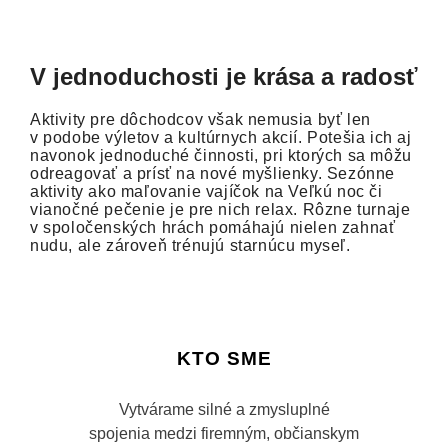
V jednoduchosti je krása a radosť
Aktivity pre dôchodcov však nemusia byť len
v podobe výletov a kultúrnych akcií. Potešia ich aj
navonok jednoduché činnosti, pri ktorých sa môžu
odreagovať a prísť na nové myšlienky. Sezónne
aktivity ako maľovanie vajíčok na Veľkú noc či
vianočné pečenie je pre nich relax. Rôzne turnaje
v spoločenských hrách pomáhajú nielen zahnať
nudu, ale zároveň trénujú starnúcu myseľ.
KTO SME
Vytvárame silné a zmysluplné
spojenia medzi firemným, občianskym