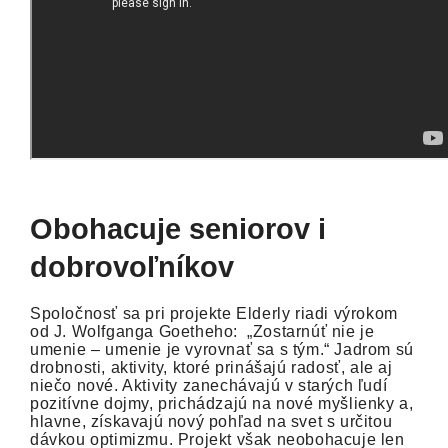
Obohacuje seniorov i
dobrovoľníkov
Spoločnosť sa pri projekte Elderly riadi výrokom
od J. Wolfganga Goetheho: „Zostarnúť nie je
umenie – umenie je vyrovnať sa s tým.“ Jadrom sú
drobnosti, aktivity, ktoré prinášajú radosť, ale aj
niečo nové. Aktivity zanechávajú v starých ľudí
pozitívne dojmy, prichádzajú na nové myšlienky a,
hlavne, získavajú nový pohľad na svet s určitou
dávkou optimizmu. Projekt však neobohacuje len