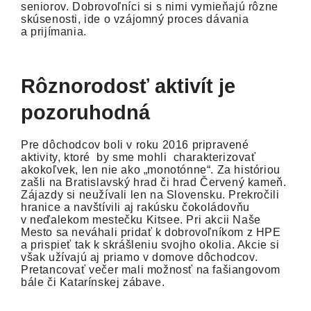
seniorov. Dobrovoľníci si s nimi vymieňajú rôzne
skúsenosti, ide o vzájomný proces dávania
a prijímania.
Rôznorodosť aktivít je
pozoruhodná
Pre dôchodcov boli v roku 2016 pripravené
aktivity, ktoré by sme mohli charakterizovať
akokoľvek, len nie ako „monotónne“. Za históriou
zašli na Bratislavský hrad či hrad Červený kameň.
Zájazdy si neužívali len na Slovensku. Prekročili
hranice a navštívili aj rakúsku čokoládovňu
v neďalekom mestečku Kitsee. Pri akcii Naše
Mesto sa neváhali pridať k dobrovoľníkom z HPE
a prispieť tak k skrášleniu svojho okolia. Akcie si
však užívajú aj priamo v domove dôchodcov.
Pretancovať večer mali možnosť na fašiangovom
bále či Katarínskej zábave.