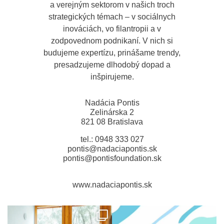
a verejným sektorom v našich troch
strategických témach – v sociálnych
inováciách, vo filantropii a v
zodpovednom podnikaní. V nich si
budujeme expertízu, prinášame trendy,
presadzujeme dlhodobý dopad a
inšpirujeme.
Nadácia Pontis
Zelinárska 2
821 08 Bratislava
tel.: 0948 333 027
pontis@nadaciapontis.sk
pontis@pontisfoundation.sk
www.nadaciapontis.sk