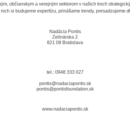
ým, občianskym a verejným sektorom v našich troch strategických
nich si budujeme expertízu, prinášame trendy, presadzujeme d
Nadácia Pontis
Zelinárska 2
821 08 Bratislava
tel.: 0948 333 027
pontis@nadaciapontis.sk
pontis@pontisfoundation.sk
www.nadaciapontis.sk