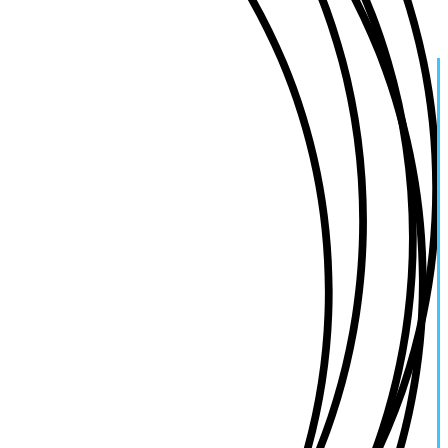
ky
ay
ok