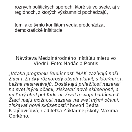
rôznych politických sporoch, ktoré sú vo svete, aj v
regiónoch, z ktorých výskumníci pochádzajú,
tom, ako týmto konflitom vedia predchádzať
demokratické inštitúcie.
Návšteva Medzinárodného inštitútu mieru vo
Viedni. Foto: Nadácia Pontis
„Vďaka programu Budúcnosť INAK zažívajú naši
žiaci a žiačky rôznorodý obsah aktivít, s ktorými sa
bežne nestretávajú. Dostávajú príležitosť nazerať
na svet inými očami, získavať nové skúsenosti, a
mať iný uhol pohľadu na život a svoju budúcnosť.
Žiaci majú možnosť nazerať na svet inými očami,
získavať nové skúsenosti,“
hovorí Beáta
Krajčovičová, riaditeľka Základnej školy Maxima
Gorkého.