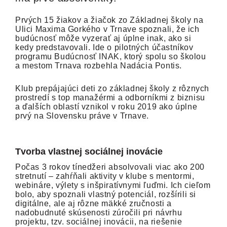
Prvých 15 žiakov a žiačok zo Základnej školy na
Ulici Maxima Gorkého v Trnave spoznali, že ich
budúcnosť môže vyzerať aj úplne inak, ako si
kedy predstavovali. Ide o pilotných účastníkov
programu Budúcnosť INAK, ktorý spolu so školou
a mestom Trnava rozbehla Nadácia Pontis.
Klub prepájajúci deti zo základnej školy z rôznych
prostredí s top manažérmi a odborníkmi z biznisu
a ďalších oblastí vznikol v roku 2019 ako úplne
prvý na Slovensku práve v Trnave.
Tvorba vlastnej sociálnej inovácie
Počas 3 rokov tínedžeri absolvovali viac ako 200
stretnutí – zahŕňali aktivity v klube s mentormi,
webináre, výlety s inšpiratívnymi ľuďmi. Ich cieľom
bolo, aby spoznali vlastný potenciál, rozšírili si
digitálne, ale aj rôzne mäkké zručnosti a
nadobudnuté skúsenosti zúročili pri návrhu
projektu, tzv. sociálnej inovácii, na riešenie