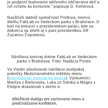
je podporiť budovanie aktívneho občianstva detí a
ich vzťahu ku komunite,“
popisuje D. Kellerová.
Navštívili taktiež spoločnosť Profesia, tvorivú
dielňu FabLab vo Vedeckom parku v Bratislave, či
boli na exkurzii v prezidentskom paláci, kde sa
dokonca sa stretli aj s pani prezidentkou SR
Zuzanou Čaputovou.
Návšteva tvorivej dielne FabLab vo Vedeckom
parku v Bratislave. Foto: Nadácia Pontis
Vo Viedni absolvovali návštevu európskej
pobočky Medzinárodného inštitútu mieru
(
International institute for peace
). Výskumníci
Marilya z Bieloruska, Luka zo Srbska a Moges z
Etiópie diskutovali s deťmi o:
dôležitosti dialógu pre zachovanie mieru a
predchádzanie konfliktom,