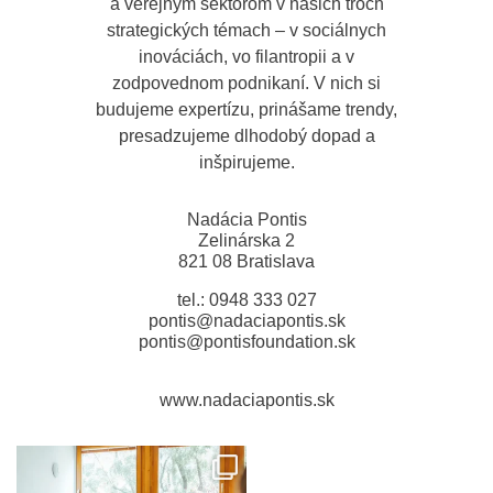
a verejným sektorom v našich troch
strategických témach – v sociálnych
inováciách, vo filantropii a v
zodpovednom podnikaní. V nich si
budujeme expertízu, prinášame trendy,
presadzujeme dlhodobý dopad a
inšpirujeme.
Nadácia Pontis
Zelinárska 2
821 08 Bratislava
tel.: 0948 333 027
pontis@nadaciapontis.sk
pontis@pontisfoundation.sk
www.nadaciapontis.sk