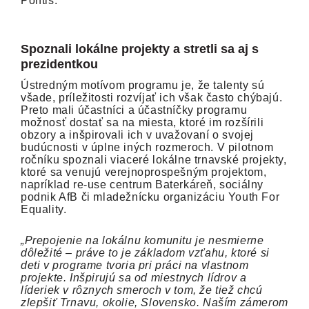
Pontis.
Spoznali lokálne projekty a stretli sa aj s
prezidentkou
Ústredným motívom programu je, že talenty sú
všade, príležitosti rozvíjať ich však často chýbajú.
Preto mali účastníci a účastníčky programu
možnosť dostať sa na miesta, ktoré im rozšírili
obzory a inšpirovali ich v uvažovaní o svojej
budúcnosti v úplne iných rozmeroch. V pilotnom
ročníku spoznali viaceré lokálne trnavské projekty,
ktoré sa venujú verejnoprospešným projektom,
napríklad re-use centrum Baterkáreň, sociálny
podnik AfB či mladežnícku organizáciu Youth For
Equality.
„Prepojenie na lokálnu komunitu je nesmierne
dôležité – práve to je základom vzťahu, ktoré si
deti v programe tvoria pri práci na vlastnom
projekte. Inšpirujú sa od miestnych lídrov a
líderiek v rôznych smeroch v tom, že tiež chcú
zlepšiť Trnavu, okolie, Slovensko. Naším zámerom