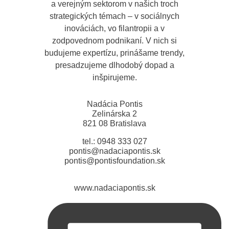
a verejným sektorom v našich troch
strategických témach – v sociálnych
inováciách, vo filantropii a v
zodpovednom podnikaní. V nich si
budujeme expertízu, prinášame trendy,
presadzujeme dlhodobý dopad a
inšpirujeme.
Nadácia Pontis
Zelinárska 2
821 08 Bratislava
tel.: 0948 333 027
pontis@nadaciapontis.sk
pontis@pontisfoundation.sk
www.nadaciapontis.sk