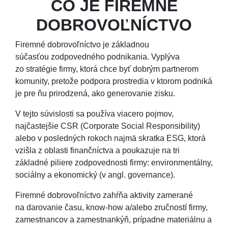
ČO JE FIREMNÉ
DOBROVOĽNÍCTVO
Firemné dobrovoľníctvo je základnou
súčasťou zodpovedného podnikania. Vyplýva
zo stratégie firmy, ktorá chce byť dobrým partnerom
komunity, pretože podpora prostredia v ktorom podniká
je pre ňu prirodzená, ako generovanie zisku.
V tejto súvislosti sa používa viacero pojmov,
najčastejšie
CSR
(Corporate Social Responsibility)
alebo v posledných rokoch najmä skratka
ESG
, ktorá
vzišla z oblasti finančníctva a poukazuje na tri
základné piliere zodpovednosti firmy: environmentálny,
sociálny a ekonomický (v angl.
governance
).
Firemné dobrovoľníctvo zahŕňa aktivity zamerané
na
darovanie času, know-how a/alebo zručností firmy,
zamestnancov a zamestnankýň, prípadne materiálnu a