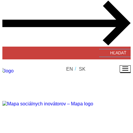
Verejné zbierky
#GivingTuesday
Zverejňovanie faktúr a objednávok
EN
SK