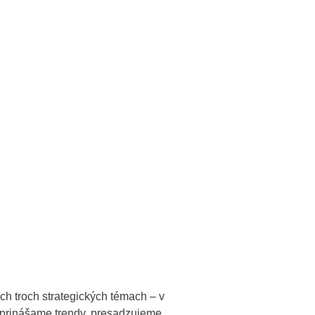
h troch strategických témach – v
, prinášame trendy, presadzujeme