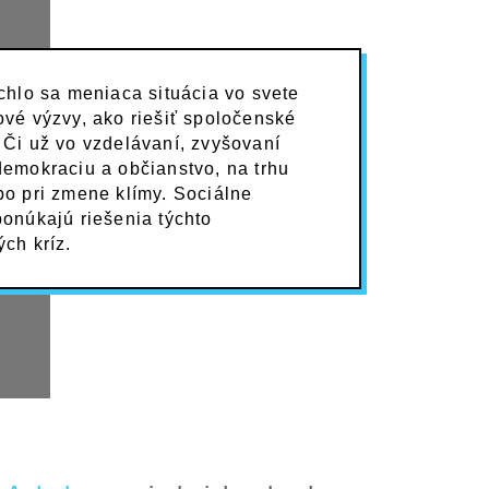
ýchlo sa meniaca situácia vo svete
ové výzvy, ako riešiť spoločenské
 Či už vo vzdelávaní, zvyšovaní
demokraciu a občianstvo, na trhu
bo pri zmene klímy.
Sociálne
ponúkajú riešenia týchto
ých kríz.