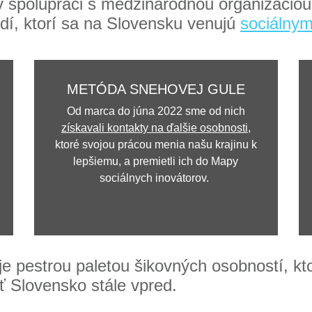
 spolupráci s medzinárodnou organizácio
dí, ktorí sa na Slovensku venujú
sociálny
METÓDA SNEHOVEJ GULE
Od marca do júna 2022 sme od nich
získavali kontakty na ďalšie osobnosti
,
ktoré svojou prácou menia našu krajinu k
lepšiemu, a premietli ich do Mapy
sociálnych inovátorov.
je pestrou paletou šikovných osobností, k
ať Slovensko stále vpred.