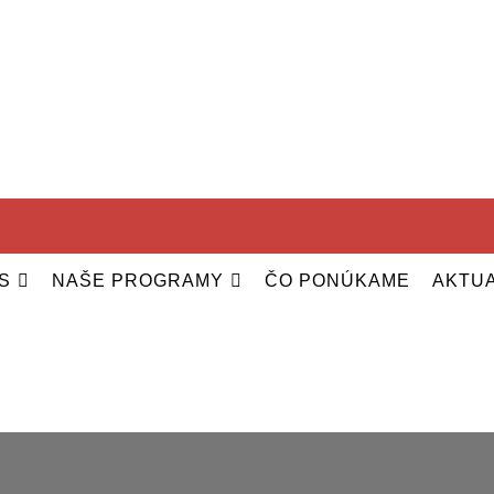
S
NAŠE PROGRAMY
ČO PONÚKAME
AKTUA
MAPA
ANALÝZA
FAQ
PRÍBEHY