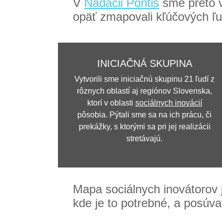
V
Nadácii Pontis
sme preto v
opäť zmapovali kľúčových ľu
INICIAČNÁ SKUPINA
Vytvorili sme iniciačnú skupinu 21 ľudí z
rôznych oblastí aj regiónov Slovenska,
ktorí v oblasti
sociálnych inovácií
pôsobia. Pýtali sme sa na ich prácu, či
prekážky, s ktorými sa pri jej realizácii
stretávajú.
Mapa sociálnych inovátorov 
kde je to potrebné, a posúv