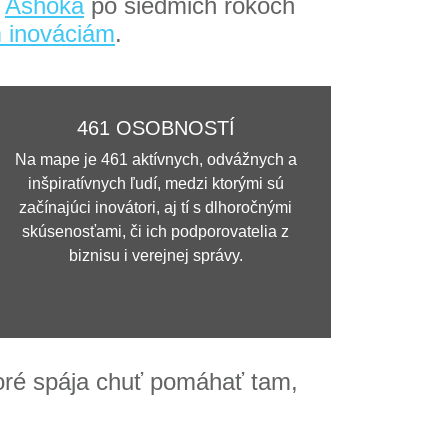
u
Ashoka
po siedmich rokoch
m inováciám
.
461 OSOBNOSTÍ
Na mape je 461 aktívnych, odvážnych a
inšpiratívnych ľudí, medzi ktorými sú
začínajúci inovátori, aj tí s dlhoročnými
skúsenosťami, či ich podporovatelia z
biznisu i verejnej správy.
toré spája chuť pomáhať tam,