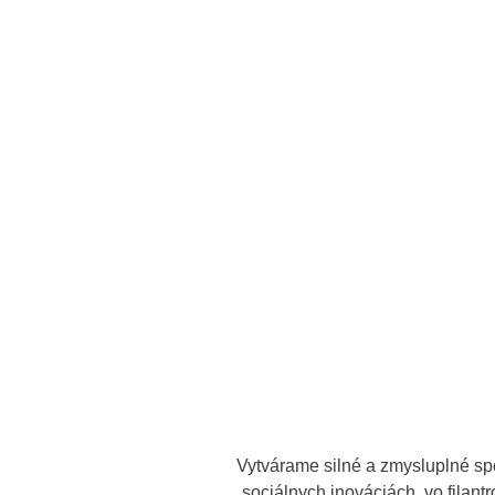
Vytvárame silné a zmysluplné sp
sociálnych inováciách, vo filan