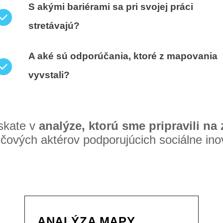
S akými bariérami sa pri svojej práci
stretávajú?
A aké sú odporúčania, ktoré z mapovania
vyvstali?
skate v
analýze, ktorú sme pripravili na
ľúčových aktérov podporujúcich sociálne in
ANALÝZA MAPY