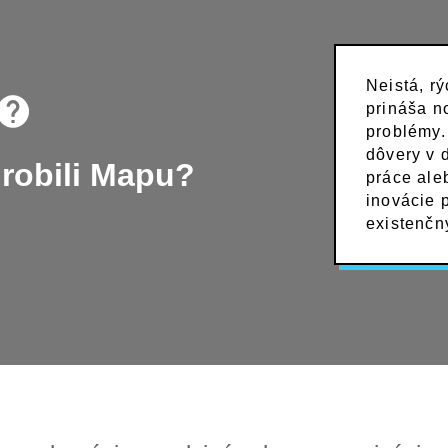
Neistá, r
prináša n
problémy.
dôvery v 
robili Mapu?
práce ale
inovácie 
existenčn