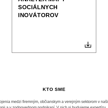
SOCIÁLNYCH
INOVÁTOROV
KTO SME
ojenia medzi firemným, občianskym a verejným sektorom v našic
tropii a v zodpovednom podnikaní. V nich si budujeme expertízu