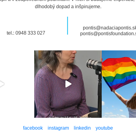
dlhodobý dopad a inšpirujeme.
pontis@nadaciapontis.s
tel.: 0948 333 027
pontis@pontisfoundation.
facebook
instagram
linkedin
youtube