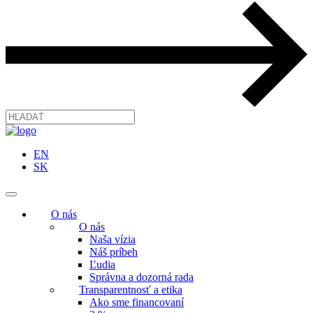
EN
SK
O nás
O nás
Naša vízia
Náš príbeh
Ľudia
Správna a dozorná rada
Transparentnosť a etika
Ako sme financovaní