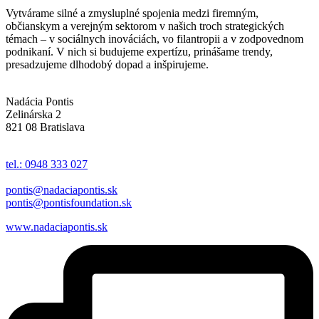
Vytvárame silné a zmysluplné spojenia medzi firemným,
občianskym a verejným sektorom v našich troch strategických
témach – v sociálnych inováciách, vo filantropii a v zodpovednom
podnikaní. V nich si budujeme expertízu, prinášame trendy,
presadzujeme dlhodobý dopad a inšpirujeme.
Nadácia Pontis
Zelinárska 2
821 08 Bratislava
tel.: 0948 333 027
pontis@nadaciapontis.sk
pontis@pontisfoundation.sk
www.nadaciapontis.sk