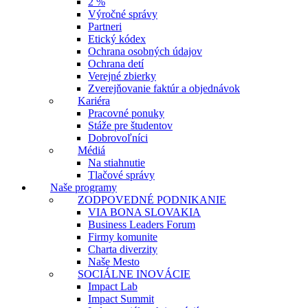
2 %
Výročné správy
Partneri
Etický kódex
Ochrana osobných údajov
Ochrana detí
Verejné zbierky
Zverejňovanie faktúr a objednávok
Kariéra
Pracovné ponuky
Stáže pre študentov
Dobrovoľníci
Médiá
Na stiahnutie
Tlačové správy
Naše programy
ZODPOVEDNÉ PODNIKANIE
VIA BONA SLOVAKIA
Business Leaders Forum
Firmy komunite
Charta diverzity
Naše Mesto
SOCIÁLNE INOVÁCIE
Impact Lab
Impact Summit