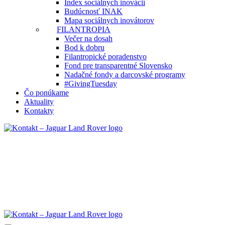
Index sociálnych inovácií
Budúcnosť INAK
Mapa sociálnych inovátorov
FILANTROPIA
Večer na dosah
Bod k dobru
Filantropické poradenstvo
Fond pre transparentné Slovensko
Nadačné fondy a darcovské programy
#GivingTuesday
Čo ponúkame
Aktuality
Kontakty