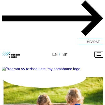
Verejné zbierky
#GivingTuesday
Zverejňovanie faktúr a objednávok
EN
SK